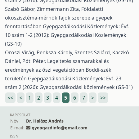
szám 2 (2016): Gyepgazdálkodási Közlemények (GS-15)
Szabó Gábor, Zimmermann Zita,
Földalatti
ökoszisztéma-mérnök fajok szerepe a gyepek
fenntartásában
Gyepgazdálkodási Közlemények: Évf.
10 szám 1-2 (2012): Gyepgazdálkodási Közlemények
(GS-10)
Oroszi Virág, Penksza Károly, Szentes Szilárd, Kaczkó
Dániel, Póti Péter,
Legeltetés szamarakkal és
eredmények az őszi vegetációban Böddi-szék
területén
Gyepgazdálkodási Közlemények: Évf. 23
szám 2 (2026): Gyepgazdálkodási közlemények (GS-31)
<<
<
1
2
3
4
5
6
7
>
>>
KAPCSOLAT
Név
Dr. Halász András
E-mail:
gyepgazdinfo@gmail.com
ISSN