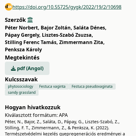
https://doi.org/10.55725/gygk/2022/19/2/10698
Szerzők
Péter Norbert
,
Bajor Zoltán
,
Saláta Dénes
,
Pápay Gergely
,
Lisztes-Szabó Zsuzsa
,
Stilling Ferenc Tamás
,
Zimmermann Zita
,
Penksza Károly
Megtekintés
pdf (Angol)
Kulcsszavak
phytosociology
Festuca vaginta
Festuca pseudovaginata
sandy grassland
Hogyan hivatkozzuk
Kiválasztott formátum:
APA
Péter, N., Bajor, Z., Saláta, D., Pápay, G., Lisztes-Szabó, Z.,
Stilling, F. T., Zimmermann, Z., & Penksza, K. (2022).
Természetvédelmi kezelés gyepregenerációs eredményei a