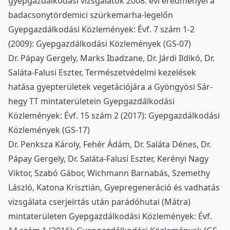
gyepgazdálkodási vizsgálatok 2008. évi eredményei a
badacsonytördemici szürkemarha-legelőn
Gyepgazdálkodási Közlemények: Évf. 7 szám 1-2
(2009): Gyepgazdálkodási Közlemények (GS-07)
Dr. Pápay Gergely, Marks Ibadzane, Dr. Járdi Ildikó, Dr.
Saláta-Falusi Eszter,
Természetvédelmi kezelések
hatása gyepterületek vegetációjára a Gyöngyösi Sár-
hegy TT mintaterületein
Gyepgazdálkodási
Közlemények: Évf. 15 szám 2 (2017): Gyepgazdálkodási
Közlemények (GS-17)
Dr. Penksza Károly, Fehér Ádám, Dr. Saláta Dénes, Dr.
Pápay Gergely, Dr. Saláta-Falusi Eszter, Kerényi Nagy
Viktor, Szabó Gábor, Wichmann Barnabás, Szemethy
László, Katona Krisztián,
Gyepregeneráció és vadhatás
vizsgálata cserjeirtás után parádóhutai (Mátra)
mintaterületen
Gyepgazdálkodási Közlemények: Évf.