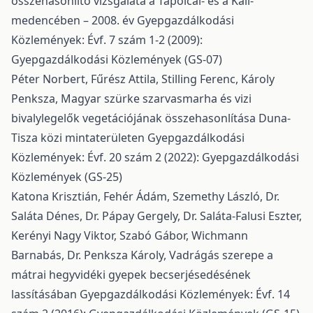
összehasonlító vizsgálata a Tapolcai- és a Káli-
medencében – 2008. év
Gyepgazdálkodási
Közlemények: Évf. 7 szám 1-2 (2009):
Gyepgazdálkodási Közlemények (GS-07)
Péter Norbert, Fűrész Attila, Stilling Ferenc, Károly
Penksza,
Magyar szürke szarvasmarha és vizi
bivalylegelők vegetációjának összehasonlítása Duna-
Tisza közi mintaterületen
Gyepgazdálkodási
Közlemények: Évf. 20 szám 2 (2022): Gyepgazdálkodási
Közlemények (GS-25)
Katona Krisztián, Fehér Ádám, Szemethy László, Dr.
Saláta Dénes, Dr. Pápay Gergely, Dr. Saláta-Falusi Eszter,
Kerényi Nagy Viktor, Szabó Gábor, Wichmann
Barnabás, Dr. Penksza Károly,
Vadrágás szerepe a
mátrai hegyvidéki gyepek becserjésedésének
lassításában
Gyepgazdálkodási Közlemények: Évf. 14