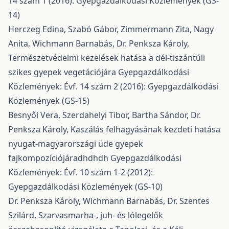
14 szám 1 (2016): Gyepgazdálkodási Közlemények (GS-
14)
Herczeg Edina, Szabó Gábor, Zimmermann Zita, Nagy
Anita, Wichmann Barnabás, Dr. Penksza Károly,
Természetvédelmi kezelések hatása a dél-tiszántúli
szikes gyepek vegetációjára
Gyepgazdálkodási
Közlemények: Évf. 14 szám 2 (2016): Gyepgazdálkodási
Közlemények (GS-15)
Besnyői Vera, Szerdahelyi Tibor, Bartha Sándor, Dr.
Penksza Károly,
Kaszálás felhagyásának kezdeti hatása
nyugat-magyarországi üde gyepek
fajkompozíciójáradhdhdh
Gyepgazdálkodási
Közlemények: Évf. 10 szám 1-2 (2012):
Gyepgazdálkodási Közlemények (GS-10)
Dr. Penksza Károly, Wichmann Barnabás, Dr. Szentes
Szilárd,
Szarvasmarha-, juh- és lólegelők