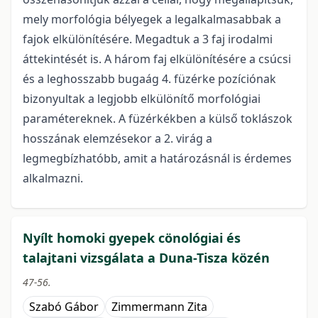
mely morfológia bélyegek a legalkalmasabbak a
fajok elkülönítésére. Megadtuk a 3 faj irodalmi
áttekintését is. A három faj elkülönítésére a csúcsi
és a leghosszabb bugaág 4. füzérke pozíciónak
bizonyultak a legjobb elkülönítő morfológiai
paramétereknek. A füzérkékben a külső toklászok
hosszának elemzésekor a 2. virág a
legmegbízhatóbb, amit a határozásnál is érdemes
alkalmazni.
Nyílt homoki gyepek cönológiai és
talajtani vizsgálata a Duna-Tisza közén
47-56.
Szabó Gábor
Zimmermann Zita