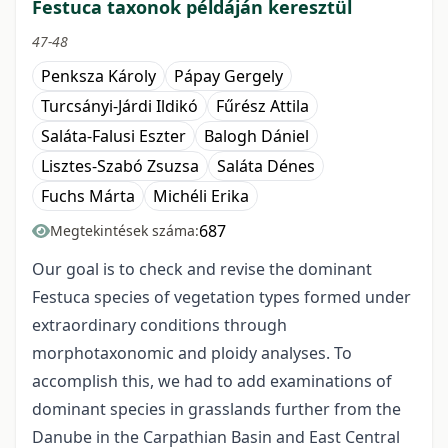
Festuca taxonok példáján keresztül
47-48
Penksza Károly
Pápay Gergely
Turcsányi-Járdi Ildikó
Fűrész Attila
Saláta-Falusi Eszter
Balogh Dániel
Lisztes-Szabó Zsuzsa
Saláta Dénes
Fuchs Márta
Michéli Erika
687
Megtekintések száma:
Our goal is to check and revise the dominant
Festuca species of vegetation types formed under
extraordinary conditions through
morphotaxonomic and ploidy analyses. To
accomplish this, we had to add examinations of
dominant species in grasslands further from the
Danube in the Carpathian Basin and East Central