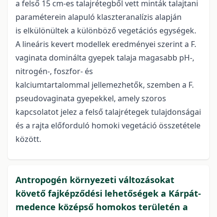
a felső 15 cm-es talajrétegből vett minták talajtani
paraméterein alapuló klaszteranalízis alapján
is elkülönültek a különböző vegetációs egységek.
A lineáris kevert modellek eredményei szerint a F.
vaginata dominálta gyepek talaja magasabb pH-,
nitrogén-, foszfor- és
kalciumtartalommal jellemezhetők, szemben a F.
pseudovaginata gyepekkel, amely szoros
kapcsolatot jelez a felső talajrétegek tulajdonságai
és a rajta előforduló homoki vegetáció összetétele
között.
Antropogén környezeti változásokat
követő fajképződési lehetőségek a Kárpát-
medence középső homokos területén a