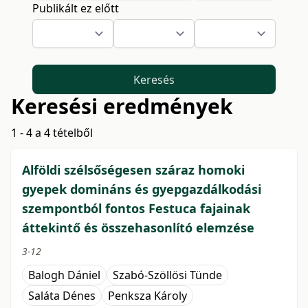
Publikált ez előtt
Keresés
Keresési eredmények
1 - 4 a 4 tételből
Alföldi szélsőségesen száraz homoki
gyepek domináns és gyepgazdálkodási
szempontból fontos Festuca fajainak
áttekintő és összehasonlító elemzése
3-12
Balogh Dániel
Szabó-Szöllösi Tünde
Saláta Dénes
Penksza Károly