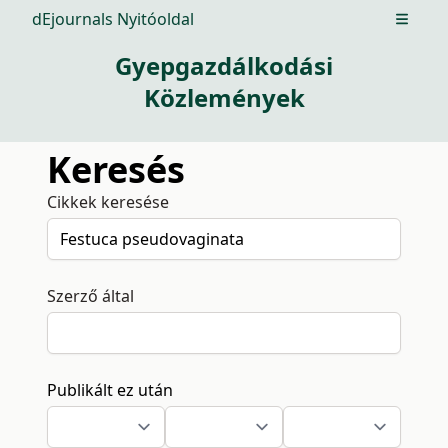
dEjournals Nyitóoldal
Open m
Gyepgazdálkodási
Közlemények
Keresés
Cikkek keresése
Szerző által
Publikált ez után