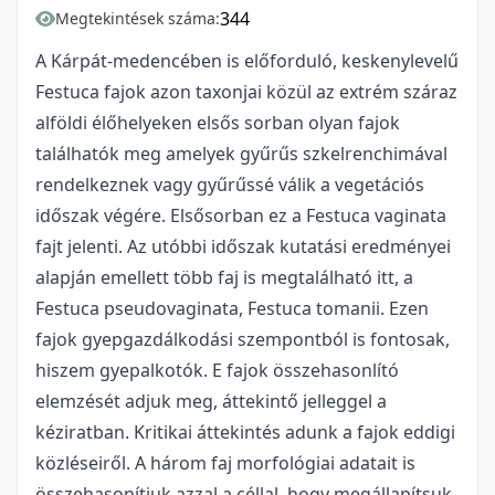
344
Megtekintések száma:
A Kárpát-medencében is előforduló, keskenylevelű
Festuca fajok azon taxonjai közül az extrém száraz
alföldi élőhelyeken elsős sorban olyan fajok
találhatók meg amelyek gyűrűs szkelrenchimával
rendelkeznek vagy gyűrűssé válik a vegetációs
időszak végére. Elsősorban ez a Festuca vaginata
fajt jelenti. Az utóbbi időszak kutatási eredményei
alapján emellett több faj is megtalálható itt, a
Festuca pseudovaginata, Festuca tomanii. Ezen
fajok gyepgazdálkodási szempontból is fontosak,
hiszem gyepalkotók. E fajok összehasonlító
elemzését adjuk meg, áttekintő jelleggel a
kéziratban. Kritikai áttekintés adunk a fajok eddigi
közléseiről. A három faj morfológiai adatait is
összehasonítjuk azzal a céllal, hogy megállapítsuk,