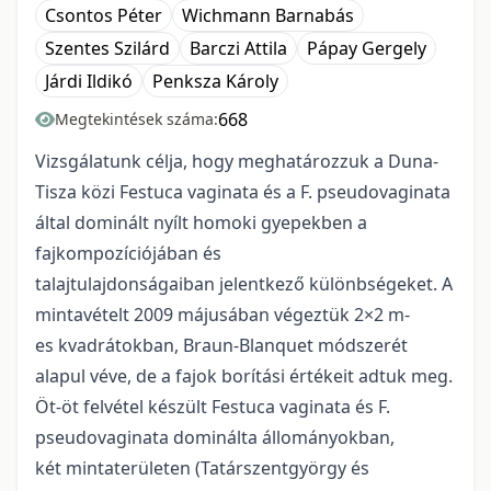
Csontos Péter
Wichmann Barnabás
Szentes Szilárd
Barczi Attila
Pápay Gergely
Járdi Ildikó
Penksza Károly
668
Megtekintések száma:
Vizsgálatunk célja, hogy meghatározzuk a Duna-
Tisza közi Festuca vaginata és a F. pseudovaginata
által dominált nyílt homoki gyepekben a
fajkompozíciójában és
talajtulajdonságaiban jelentkező különbségeket. A
mintavételt 2009 májusában végeztük 2×2 m-
es kvadrátokban, Braun-Blanquet módszerét
alapul véve, de a fajok borítási értékeit adtuk meg.
Öt-öt felvétel készült Festuca vaginata és F.
pseudovaginata dominálta állományokban,
két mintaterületen (Tatárszentgyörgy és