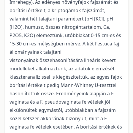
Imrehegy). Az edényes növényfajok fajszámát és
borítási értékeit, a kriptogámok fajszámát,
valamint hét talajtani paramétert (pH [KCl], pH
[H2O], humusz, összes nitrogéntartalom, Ca,
P2O5, K2O) elemeztünk, utóbbiakat 0-15 cm-es és
15-30 cm-es mélységben mérve. A két Festuca faj
állományainak talajtani
viszonyainak összehasonlítására lineáris kevert
modelleket alkalmaztunk, az adatok elemzését
klaszteranalízissel is kiegészítettük, az egyes fajok
borítási értékeit pedig Mann-Whitney U-teszttel
hasonlítottuk össze. Eredményeink alapján a F.
vaginata és a F. pseudovaginata felvételek jól
elkülönültek egymástól, utóbbiakban a fajszám
közel kétszer akkorának bizonyult, mint a F.
vaginata felvételek esetében. A borítási értékek és