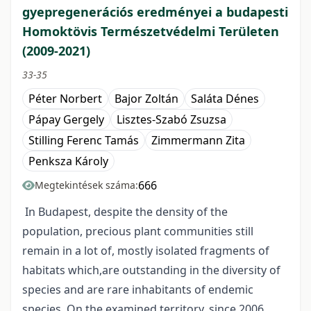
gyepregenerációs eredményei a budapesti
Homoktövis Természetvédelmi Területen
(2009-2021)
33-35
Péter Norbert
Bajor Zoltán
Saláta Dénes
Pápay Gergely
Lisztes-Szabó Zsuzsa
Stilling Ferenc Tamás
Zimmermann Zita
Penksza Károly
666
Megtekintések száma:
In Budapest, despite the density of the
population, precious plant communities still
remain in a lot of, mostly isolated fragments of
habitats which,are outstanding in the diversity of
species and are rare inhabitants of endemic
species. On the examined territory, since 2006