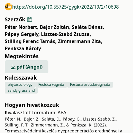
https://doi.org/10.55725/gygk/2022/19/2/10698
Szerzők
Péter Norbert
,
Bajor Zoltán
,
Saláta Dénes
,
Pápay Gergely
,
Lisztes-Szabó Zsuzsa
,
Stilling Ferenc Tamás
,
Zimmermann Zita
,
Penksza Károly
Megtekintés
pdf (Angol)
Kulcsszavak
phytosociology
Festuca vaginta
Festuca pseudovaginata
sandy grassland
Hogyan hivatkozzuk
Kiválasztott formátum:
APA
Péter, N., Bajor, Z., Saláta, D., Pápay, G., Lisztes-Szabó, Z.,
Stilling, F. T., Zimmermann, Z., & Penksza, K. (2022).
Természetvédelmi kezelés gyepregenerációs eredményei a