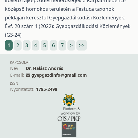
követő fajképződési lehetőségek a Kárpát-medence
középső homokos területén a Festuca taxonok
példáján keresztül
Gyepgazdálkodási Közlemények:
Évf. 20 szám 1 (2022): Gyepgazdálkodási Közlemények
(GS-24)
1
2
3
4
5
6
7
>
>>
KAPCSOLAT
Név
Dr. Halász András
E-mail:
gyepgazdinfo@gmail.com
ISSN
Nyomtatott:
1785-2498