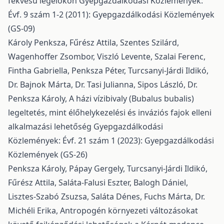
fekvésű legelőkön
Gyepgazdálkodási Közlemények:
Évf. 9 szám 1-2 (2011): Gyepgazdálkodási Közlemények
(GS-09)
Károly Penksza, Fűrész Attila, Szentes Szilárd,
Wagenhoffer Zsombor, Viszló Levente, Szalai Ferenc,
Fintha Gabriella, Penksza Péter, Turcsanyi-Járdi Ildikó,
Dr. Bajnok Márta, Dr. Tasi Julianna, Sipos László, Dr.
Penksza Károly,
A házi vízibivaly (Bubalus bubalis)
legeltetés, mint élőhelykezelési és inváziós fajok elleni
alkalmazási lehetőség
Gyepgazdálkodási
Közlemények: Évf. 21 szám 1 (2023): Gyepgazdálkodási
Közlemények (GS-26)
Penksza Károly, Pápay Gergely, Turcsanyi-Járdi Ildikó,
Fűrész Attila, Saláta-Falusi Eszter, Balogh Dániel,
Lisztes-Szabó Zsuzsa, Saláta Dénes, Fuchs Márta, Dr.
Michéli Erika,
Antropogén környezeti változásokat