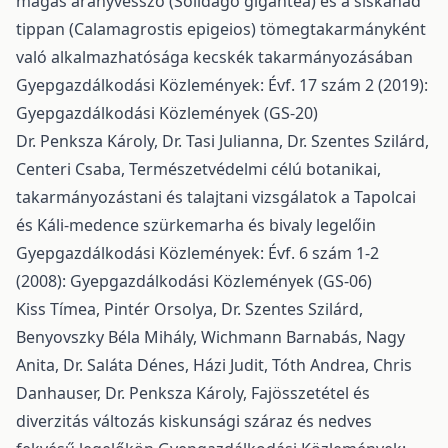
magas aranyvessző (Solidago gigantea) és a siskanád
tippan (Calamagrostis epigeios) tömegtakarmányként
való alkalmazhatósága kecskék takarmányozásában
Gyepgazdálkodási Közlemények: Évf. 17 szám 2 (2019):
Gyepgazdálkodási Közlemények (GS-20)
Dr. Penksza Károly, Dr. Tasi Julianna, Dr. Szentes Szilárd,
Centeri Csaba,
Természetvédelmi célú botanikai,
takarmányozástani és talajtani vizsgálatok a Tapolcai
és Káli-medence szürkemarha és bivaly legelőin
Gyepgazdálkodási Közlemények: Évf. 6 szám 1-2
(2008): Gyepgazdálkodási Közlemények (GS-06)
Kiss Tímea, Pintér Orsolya, Dr. Szentes Szilárd,
Benyovszky Béla Mihály, Wichmann Barnabás, Nagy
Anita, Dr. Saláta Dénes, Házi Judit, Tóth Andrea, Chris
Danhauser, Dr. Penksza Károly,
Fajösszetétel és
diverzitás változás kiskunsági száraz és nedves