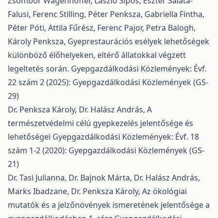
Zsombor Wagenhoffer, László Sipos, Eszter Salata-
Falusi, Ferenc Stilling, Péter Penksza, Gabriella Fintha,
Péter Póti, Attila Fűrész, Ferenc Pajor, Petra Balogh,
Károly Penksza,
Gyeprestaurációs esélyek lehetőségek
különböző élőhelyeken, eltérő állatokkal végzett
legeltetés során.
Gyepgazdálkodási Közlemények: Évf.
22 szám 2 (2025): Gyepgazdálkodási Közlemények (GS-
29)
Dr. Penksza Károly, Dr. Halász András,
A
természetvédelmi célú gyepkezelés jelentősége és
lehetőségei
Gyepgazdálkodási Közlemények: Évf. 18
szám 1-2 (2020): Gyepgazdálkodási Közlemények (GS-
21)
Dr. Tasi Julianna, Dr. Bajnok Márta, Dr. Halász András,
Marks Ibadzane, Dr. Penksza Károly,
Az ökológiai
mutatók és a jelzőnövények ismeretének jelentősége a