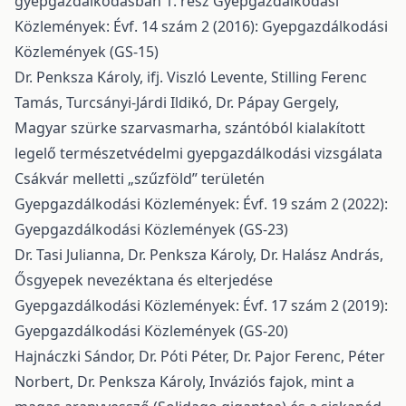
gyepgazdálkodásban 1. rész
Gyepgazdálkodási
Közlemények: Évf. 14 szám 2 (2016): Gyepgazdálkodási
Közlemények (GS-15)
Dr. Penksza Károly, ifj. Viszló Levente, Stilling Ferenc
Tamás, Turcsányi-Járdi Ildikó, Dr. Pápay Gergely,
Magyar szürke szarvasmarha, szántóból kialakított
legelő természetvédelmi gyepgazdálkodási vizsgálata
Csákvár melletti „szűzföld” területén
Gyepgazdálkodási Közlemények: Évf. 19 szám 2 (2022):
Gyepgazdálkodási Közlemények (GS-23)
Dr. Tasi Julianna, Dr. Penksza Károly, Dr. Halász András,
Ősgyepek nevezéktana és elterjedése
Gyepgazdálkodási Közlemények: Évf. 17 szám 2 (2019):
Gyepgazdálkodási Közlemények (GS-20)
Hajnáczki Sándor, Dr. Póti Péter, Dr. Pajor Ferenc, Péter
Norbert, Dr. Penksza Károly,
Inváziós fajok, mint a