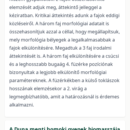
elemzését adjuk meg, áttekintő jelleggel a
kéziratban. Kritikai áttekintés adunk a fajok eddigi
közléseiről. A három faj morfológiai adatait is
összehasonítjuk azzal a céllal, hogy megállapítsuk,
mely morfológia bélyegek a legalkalmasabbak a
fajok elkülönítésére. Megadtuk a 3 faj irodalmi
áttekintését is. A három faj elkülönítésére a csúcsi
és a leghosszabb bugaág 4. füzérke pozíciónak
bizonyultak a legjobb elkülönítő morfológiai
paramétereknek. A füzérkékben a külső toklászok
hosszának elemzésekor a 2. virág a
legmegbízhatóbb, amit a határozásnál is érdemes
alkalmazni.
A Duna menti homoki gyepek biomasszája