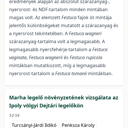
eredmények alapján az abszolút szárazanyag-,
nyersrost- és NDF-tartalom minden mintában
magas volt. Az elemzett
Festuca
fajok öt mintája
jelentős különbségeket mutatott a szárazanyag és
a nyersrost tekintetében. A
Festuca wagneri
szárazanyag-tartalma volt a legmagasabb. A
legmagasabb nyersfehérje-tartalom a
Festuca
vaginata
,
Festuca wagnerii
és
Festuca rupicola
mintákban mutatkozott, míg a legmagasabb
nyersrost-tartalom a
Festuca tomanii
mintákban.
Marha legelő növényzetének vizsgálata az
Ipoly völgyi Dejtári legelőkön
53-54
Turcsányi-Járdi Ildikó
Penksza Károly