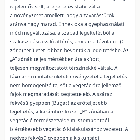
is jelentős volt, a legeltetés stabilizálta
a növényzetet amellett, hogy a zavarástűrők
aránya nagy marad. Ennek oka a gyephasználati
mód megváltozása, a szabad legeltetésből a
szakaszolásra való áttérés, amikor a távolabbi (C
zóna) területet jobban bevonták a legeltetésbe. Az
„A” zónák teljes mértékben átalakított,
teljesen megváltoztatott térszínekké váltak. A
távolabbi mintaterületek növényzetét a legeltetés
nem homogenizálta, sőt a vegetációra jellemző
fajok megmaradását segítette elő. A száraz
fekvésű gyepben (Bugac) az erőteljesebb
legeltetés, a karámhoz közeli „B” zónában a
vegetáció természetvédelmi szempontból
is értékesebb vegetáció kialakulásához vezetett. A
nedves fekvésű gyepben a kiskunsági