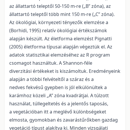
az állattartó teleptől 50-150 m-re („B” zóna), az
állattartó teleptől több mint 150 m-re („C” zóna).
Az ökológiai, környezeti tényezők elemzése a
(Borhidi, 1995) relatív ökológiai értékszámok
alapján készült. Az életforma elemzést Pignatti
(2005) életforma típusai alapján végeztük el. Az
adatok statisztikai elemzéséhez az R program
csomagot használtuk. A Shannon-féle
diverzitási értékeket is kiszámoltuk. Eredményeink
alapján a többi felvételtől a száraz és a
nedves fekvésű gyepben is jól elkülönültek a
karámhoz közeli „A” zóna kvadrátjai. A túlzott
használat, túllegeltetés és a jelentős taposás,
a vegetációban itt a meglévő különbségeket
elmosta, gyomokban és zavarástűrőkben gazdag
vegetáció típust alakítva ki. Minden vizsgálati