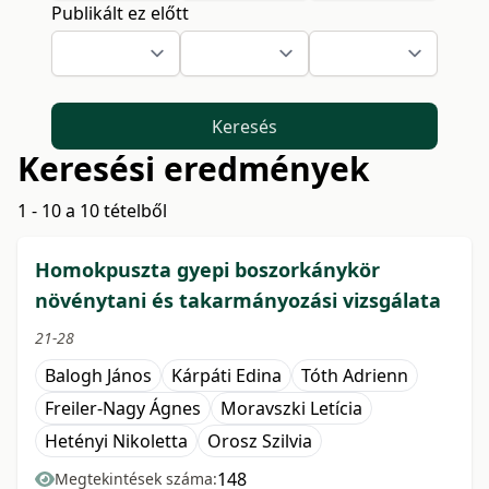
Publikált ez előtt
Keresés
Keresési eredmények
1 - 10 a 10 tételből
Homokpuszta gyepi boszorkánykör
növénytani és takarmányozási vizsgálata
21-28
Balogh János
Kárpáti Edina
Tóth Adrienn
Freiler-Nagy Ágnes
Moravszki Letícia
Hetényi Nikoletta
Orosz Szilvia
148
Megtekintések száma: