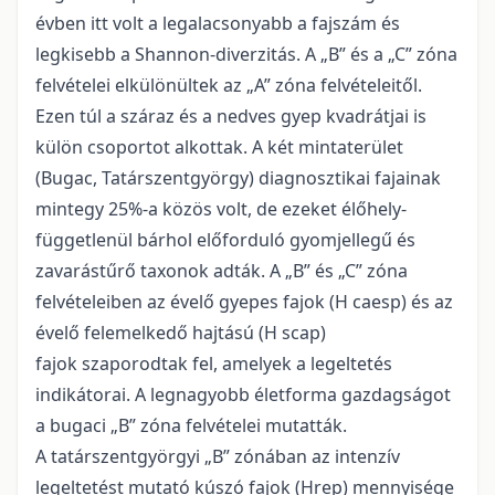
évben itt volt a legalacsonyabb a fajszám és
legkisebb a Shannon-diverzitás. A „B” és a „C” zóna
felvételei elkülönültek az „A” zóna felvételeitől.
Ezen túl a száraz és a nedves gyep kvadrátjai is
külön csoportot alkottak. A két mintaterület
(Bugac, Tatárszentgyörgy) diagnosztikai fajainak
mintegy 25%-a közös volt, de ezeket élőhely-
függetlenül bárhol előforduló gyomjellegű és
zavarástűrő taxonok adták. A „B” és „C” zóna
felvételeiben az évelő gyepes fajok (H caesp) és az
évelő felemelkedő hajtású (H scap)
fajok szaporodtak fel, amelyek a legeltetés
indikátorai. A legnagyobb életforma gazdagságot
a bugaci „B” zóna felvételei mutatták.
A tatárszentgyörgyi „B” zónában az intenzív
legeltetést mutató kúszó fajok (Hrep) mennyisége