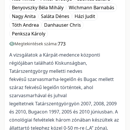
Benyovszky Béla Mihály
Wichmann Barnabás
Nagy Anita
Saláta Dénes
Házi Judit
Tóth Andrea
Danhauser Chris
Penksza Károly
773
Megtekintések száma:
A vizsgálatok a Kárpát-medence központi
régiójában található Kiskunságban,
Tatárszentgyörgy melletti nedves
fekvésű szarvasmarha-legelőn és Bugac mellett
száraz fekvésű legelőn történtek, ahol
szarvasmarhával és juhval
legeltetnek Tatárszentgyörgyön 2007, 2008, 2009
és 2010, Bugacon 1997, 2005 és 2010 júniusban. A
cönológiai felvételek három zónában készültek az
állattartó telephez közel 0-50 m-re („A” zóna),