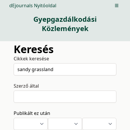
dEjournals Nyitóoldal
Open m
Gyepgazdálkodási
Közlemények
Keresés
Cikkek keresése
Szerző által
Publikált ez után