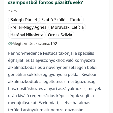
szempontból fontos pázsitfüvek?
13-19
Balogh Dániel
Szabó-Szöllösi Tünde
Freiler-Nagy Ágnes
Moravszki Letícia
Hetényi Nikoletta
Orosz Szilvia
192
Megtekintések száma:
Pannon-medence Festuca taxonjai a speciális
éghajlati és talajviszonyokhoz való környezeti
alkalmazkodás és a növénynemzetségen belüli
genetikai sokféleség gyönyörű példái. Kiválóan
alkalmazkodtak a legeltetéses mezőgazdasági
hasznosításhoz és a nyári aszályokhoz is, melyek
után kiváló regenerációs képességük segíti a
megújulásukat. Ezek miatt, illetve hatalmas
területi arányuk miatt nemzetgazdasági