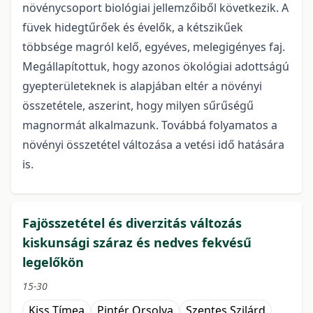
növénycsoport biológiai jellemzőiből következik. A
füvek hidegtűrőek és évelők, a kétszikűek
többsége magról kelő, egyéves, melegigényes faj.
Megállapítottuk, hogy azonos ökológiai adottságú
gyepterületeknek is alapjában eltér a növényi
összetétele, aszerint, hogy milyen sűrűségű
magnormát alkalmazunk. Továbbá folyamatos a
növényi összetétel változása a vetési idő hatására
is.
Fajösszetétel és diverzitás változás
kiskunsági száraz és nedves fekvésű
legelőkön
15-30
Kiss Tímea
Pintér Orsolya
Szentes Szilárd