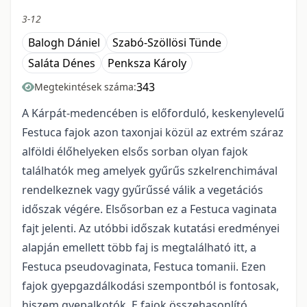
3-12
Balogh Dániel
Szabó-Szöllösi Tünde
Saláta Dénes
Penksza Károly
343
Megtekintések száma:
A Kárpát-medencében is előforduló, keskenylevelű
Festuca fajok azon taxonjai közül az extrém száraz
alföldi élőhelyeken elsős sorban olyan fajok
találhatók meg amelyek gyűrűs szkelrenchimával
rendelkeznek vagy gyűrűssé válik a vegetációs
időszak végére. Elsősorban ez a Festuca vaginata
fajt jelenti. Az utóbbi időszak kutatási eredményei
alapján emellett több faj is megtalálható itt, a
Festuca pseudovaginata, Festuca tomanii. Ezen
fajok gyepgazdálkodási szempontból is fontosak,
hiszem gyepalkotók. E fajok összehasonlító