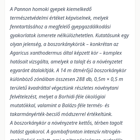
A Pannon homoki gyepek kiemelkedő
természetvédelmi értéket képviselnek, melyek
fenntartásához a megfelelő gyepgazdálkodási
gyakorlatok ismerete nélkülözhetetlen. Kutatásunk egy
olyan jelenség, a boszorkánykörök – konkrétan az
Agaricus xanthodermus által képzett kör – komplex
hatásait vizsgálta, amelyek a talajt és a növényzetet
egyaránt átalakítják. A 14 m átmérőjű boszorkánykör
különböző zónáiban összesen 288 db, 0,5m × 0,5 m
területű kvadráttal végeztünk részletes növénytani
felvételezést, melyet a Borhidi-féle ökológiai
mutatókkal, valamint a Balázs-féle termés- és
takarmányérték-becslő módszerrel értékeltünk.
A boszorkánykör a növényzetre kettős, térben tagolt
hatást gyakorol. A gombafronton intenzív nitrogén-