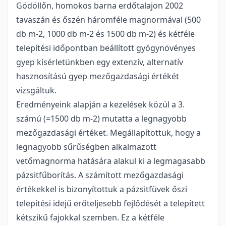
Gödöllőn, homokos barna erdőtalajon 2002
tavaszán és őszén háromféle magnormával (500
db m-2, 1000 db m-2 és 1500 db m-2) és kétféle
telepítési időpontban beállított gyógynövényes
gyep kísérletünkben egy extenzív, alternatív
hasznosítású gyep mezőgazdasági értékét
vizsgáltuk.
Eredményeink alapján a kezelések közül a 3.
számú (=1500 db m-2) mutatta a legnagyobb
mezőgazdasági értéket. Megállapítottuk, hogy a
legnagyobb sűrűségben alkalmazott
vetőmagnorma hatására alakul ki a legmagasabb
pázsitfűborítás. A számított mezőgazdasági
értékekkel is bizonyítottuk a pázsitfüvek őszi
telepítési idejű erőteljesebb fejlődését a telepített
kétszikű fajokkal szemben. Ez a kétféle