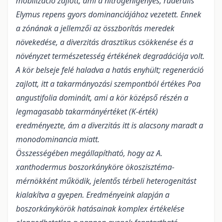
mobilizáció zajlott, ami a nitrogénigényes, ruderális
Elymus repens gyors dominanciájához vezetett. Ennek
a zónának a jellemzői az összborítás meredek
növekedése, a diverzitás drasztikus csökkenése és a
növényzet természetesség értékének degradációja volt.
A kör belseje felé haladva a hatás enyhült; regeneráció
zajlott, itt a takarmányozási szempontból értékes Poa
angustifolia dominált, ami a kör középső részén a
legmagasabb takarmányértéket (K-érték)
eredményezte, ám a diverzitás itt is alacsony maradt a
monodominancia miatt.
Összességében megállapítható, hogy az A.
xanthodermus boszorkányköre ökoszisztéma-
mérnökként működik, jelentős térbeli heterogenitást
kialakítva a gyepen. Eredményeink alapján a
boszorkánykörök hatásainak komplex értékelése