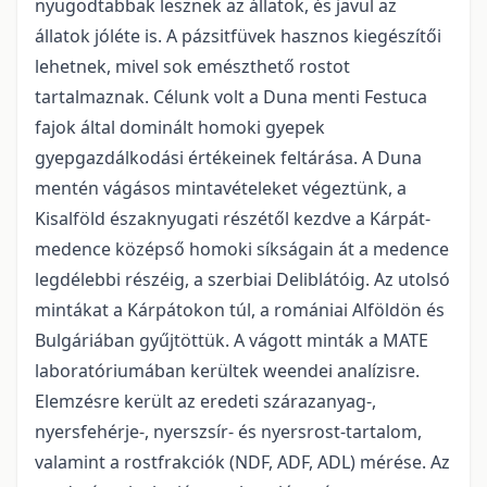
nyugodtabbak lesznek az állatok, és javul az
állatok jóléte is. A pázsitfüvek hasznos kiegészítői
lehetnek, mivel sok emészthető rostot
tartalmaznak. Célunk volt a Duna menti Festuca
fajok által dominált homoki gyepek
gyepgazdálkodási értékeinek feltárása. A Duna
mentén vágásos mintavételeket végeztünk, a
Kisalföld északnyugati részétől kezdve a Kárpát-
medence középső homoki síkságain át a medence
legdélebbi részéig, a szerbiai Deliblátóig. Az utolsó
mintákat a Kárpátokon túl, a romániai Alföldön és
Bulgáriában gyűjtöttük. A vágott minták a MATE
laboratóriumában kerültek weendei analízisre.
Elemzésre került az eredeti szárazanyag-,
nyersfehérje-, nyerszsír- és nyersrost-tartalom,
valamint a rostfrakciók (NDF, ADF, ADL) mérése. Az