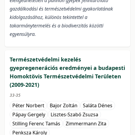
elengedhetetlen a pannon gyepek fenntartható
gazdálkodási és természetvédelmi gyakorlatának
kidolgozásához, különös tekintettel a
takarmánytermelés és a biodiverzitás közötti
egyensúlyra.
Természetvédelmi kezelés
gyepregenerációs eredményei a budapesti
Homoktövis Természetvédelmi Területen
(2009-2021)
33-35
Péter Norbert
Bajor Zoltán
Saláta Dénes
Pápay Gergely
Lisztes-Szabó Zsuzsa
Stilling Ferenc Tamás
Zimmermann Zita
Penksza Károly