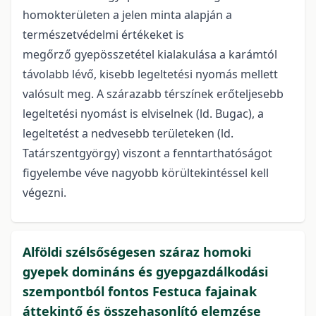
homokterületen a jelen minta alapján a
természetvédelmi értékeket is
megőrző gyepösszetétel kialakulása a karámtól
távolabb lévő, kisebb legeltetési nyomás mellett
valósult meg. A szárazabb térszínek erőteljesebb
legeltetési nyomást is elviselnek (ld. Bugac), a
legeltetést a nedvesebb területeken (ld.
Tatárszentgyörgy) viszont a fenntarthatóságot
figyelembe véve nagyobb körültekintéssel kell
végezni.
Alföldi szélsőségesen száraz homoki
gyepek domináns és gyepgazdálkodási
szempontból fontos Festuca fajainak
áttekintő és összehasonlító elemzése