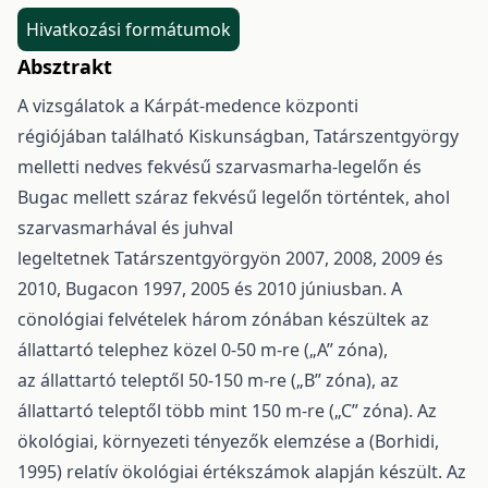
Hivatkozási formátumok
Absztrakt
A vizsgálatok a Kárpát-medence központi
régiójában található Kiskunságban, Tatárszentgyörgy
melletti nedves fekvésű szarvasmarha-legelőn és
Bugac mellett száraz fekvésű legelőn történtek, ahol
szarvasmarhával és juhval
legeltetnek Tatárszentgyörgyön 2007, 2008, 2009 és
2010, Bugacon 1997, 2005 és 2010 júniusban. A
cönológiai felvételek három zónában készültek az
állattartó telephez közel 0-50 m-re („A” zóna),
az állattartó teleptől 50-150 m-re („B” zóna), az
állattartó teleptől több mint 150 m-re („C” zóna). Az
ökológiai, környezeti tényezők elemzése a (Borhidi,
1995) relatív ökológiai értékszámok alapján készült. Az