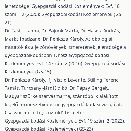
lehetőségei
Gyepgazdálkodási Közlemények: Évf. 18
szám 1-2 (2020): Gyepgazdálkodási Közlemények (GS-
21)
Dr. Tasi Julianna, Dr. Bajnok Márta, Dr. Halász András,
Marks Ibadzane, Dr. Penksza Károly,
Az ökológiai
mutatók és a jelzőnövények ismeretének jelentősége a
gyepgazdálkodásban 1. rész
Gyepgazdálkodási
Közlemények: Évf. 14 szám 2 (2016): Gyepgazdálkodási
Közlemények (GS-15)
Dr. Penksza Károly, ifj. Viszló Levente, Stilling Ferenc
Tamás, Turcsányi-Járdi Ildikó, Dr. Pápay Gergely,
Magyar szürke szarvasmarha, szántóból kialakított
legelő természetvédelmi gyepgazdálkodási vizsgálata
Csákvár melletti „szűzföld” területén
Gyepgazdálkodási Közlemények: Évf. 19 szám 2 (2022):
Gyepgazdálkodási Közlemények (GS-23)