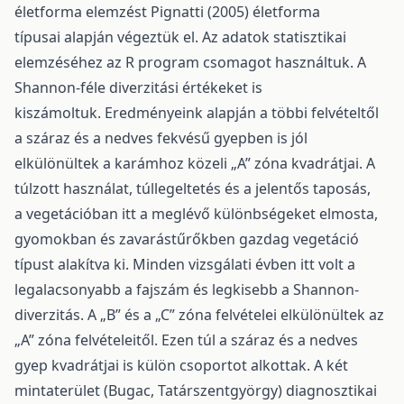
életforma elemzést Pignatti (2005) életforma
típusai alapján végeztük el. Az adatok statisztikai
elemzéséhez az R program csomagot használtuk. A
Shannon-féle diverzitási értékeket is
kiszámoltuk. Eredményeink alapján a többi felvételtől
a száraz és a nedves fekvésű gyepben is jól
elkülönültek a karámhoz közeli „A” zóna kvadrátjai. A
túlzott használat, túllegeltetés és a jelentős taposás,
a vegetációban itt a meglévő különbségeket elmosta,
gyomokban és zavarástűrőkben gazdag vegetáció
típust alakítva ki. Minden vizsgálati évben itt volt a
legalacsonyabb a fajszám és legkisebb a Shannon-
diverzitás. A „B” és a „C” zóna felvételei elkülönültek az
„A” zóna felvételeitől. Ezen túl a száraz és a nedves
gyep kvadrátjai is külön csoportot alkottak. A két
mintaterület (Bugac, Tatárszentgyörgy) diagnosztikai