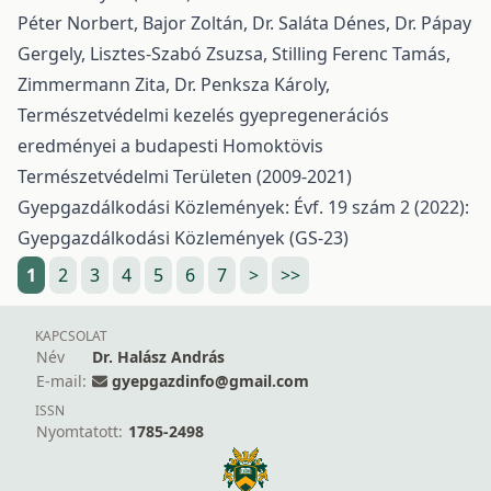
Péter Norbert, Bajor Zoltán, Dr. Saláta Dénes, Dr. Pápay
Gergely, Lisztes-Szabó Zsuzsa, Stilling Ferenc Tamás,
Zimmermann Zita, Dr. Penksza Károly,
Természetvédelmi kezelés gyepregenerációs
eredményei a budapesti Homoktövis
Természetvédelmi Területen (2009-2021)
Gyepgazdálkodási Közlemények: Évf. 19 szám 2 (2022):
Gyepgazdálkodási Közlemények (GS-23)
1
2
3
4
5
6
7
>
>>
KAPCSOLAT
Név
Dr. Halász András
E-mail:
gyepgazdinfo@gmail.com
ISSN
Nyomtatott:
1785-2498