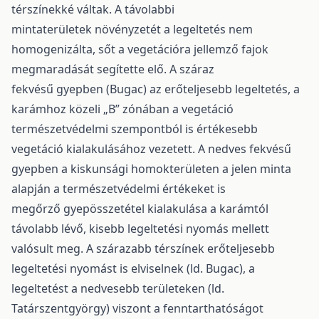
térszínekké váltak. A távolabbi
mintaterületek növényzetét a legeltetés nem
homogenizálta, sőt a vegetációra jellemző fajok
megmaradását segítette elő. A száraz
fekvésű gyepben (Bugac) az erőteljesebb legeltetés, a
karámhoz közeli „B” zónában a vegetáció
természetvédelmi szempontból is értékesebb
vegetáció kialakulásához vezetett. A nedves fekvésű
gyepben a kiskunsági homokterületen a jelen minta
alapján a természetvédelmi értékeket is
megőrző gyepösszetétel kialakulása a karámtól
távolabb lévő, kisebb legeltetési nyomás mellett
valósult meg. A szárazabb térszínek erőteljesebb
legeltetési nyomást is elviselnek (ld. Bugac), a
legeltetést a nedvesebb területeken (ld.
Tatárszentgyörgy) viszont a fenntarthatóságot