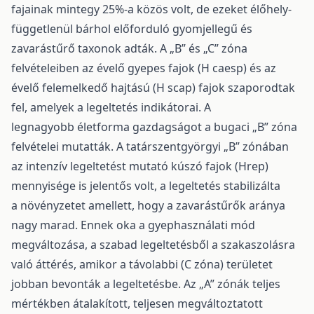
fajainak mintegy 25%-a közös volt, de ezeket élőhely-
függetlenül bárhol előforduló gyomjellegű és
zavarástűrő taxonok adták. A „B” és „C” zóna
felvételeiben az évelő gyepes fajok (H caesp) és az
évelő felemelkedő hajtású (H scap) fajok szaporodtak
fel, amelyek a legeltetés indikátorai. A
legnagyobb életforma gazdagságot a bugaci „B” zóna
felvételei mutatták. A tatárszentgyörgyi „B” zónában
az intenzív legeltetést mutató kúszó fajok (Hrep)
mennyisége is jelentős volt, a legeltetés stabilizálta
a növényzetet amellett, hogy a zavarástűrők aránya
nagy marad. Ennek oka a gyephasználati mód
megváltozása, a szabad legeltetésből a szakaszolásra
való áttérés, amikor a távolabbi (C zóna) területet
jobban bevonták a legeltetésbe. Az „A” zónák teljes
mértékben átalakított, teljesen megváltoztatott