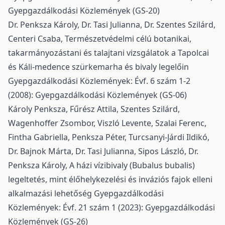
Gyepgazdálkodási Közlemények (GS-20)
Dr. Penksza Károly, Dr. Tasi Julianna, Dr. Szentes Szilárd,
Centeri Csaba,
Természetvédelmi célú botanikai,
takarmányozástani és talajtani vizsgálatok a Tapolcai
és Káli-medence szürkemarha és bivaly legelőin
Gyepgazdálkodási Közlemények: Évf. 6 szám 1-2
(2008): Gyepgazdálkodási Közlemények (GS-06)
Károly Penksza, Fűrész Attila, Szentes Szilárd,
Wagenhoffer Zsombor, Viszló Levente, Szalai Ferenc,
Fintha Gabriella, Penksza Péter, Turcsanyi-Járdi Ildikó,
Dr. Bajnok Márta, Dr. Tasi Julianna, Sipos László, Dr.
Penksza Károly,
A házi vízibivaly (Bubalus bubalis)
legeltetés, mint élőhelykezelési és inváziós fajok elleni
alkalmazási lehetőség
Gyepgazdálkodási
Közlemények: Évf. 21 szám 1 (2023): Gyepgazdálkodási
Közlemények (GS-26)