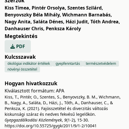
Szerzők
Kiss Tímea
,
Pintér Orsolya
,
Szentes Szilárd
,
Benyovszky Béla Mihály
,
Wichmann Barnabás
,
Nagy Anita
,
Saláta Dénes
,
Házi Judit
,
Tóth Andrea
,
Danhauser Chris
,
Penksza Károly
Megtekintés
PDF
Kulcsszavak
ökológiai indikátor értékek
gyepfenntartás
természetvédelem
növényi összetétel
Hogyan hivatkozzuk
Kiválasztott formátum:
APA
Kiss, T., Pintér, O., Szentes, S., Benyovszky, B. M., Wichmann,
B., Nagy, A., Saláta, D., Házi, J., Tóth, A., Danhauser, C., &
Penksza, K. (2021). Fajösszetétel és diverzitás változás
kiskunsági száraz és nedves fekvésű legelőkön.
Gyepgazdálkodási Közlemények
,
9
(1-2), 15-30.
https://doi.org/10.55725/gygk/2011/9/1-2/10041