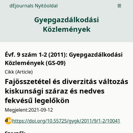
dEjournals Nyitóoldal
Open m
Gyepgazdálkodási
Közlemények
Évf. 9 szám 1-2 (2011): Gyepgazdálkodási
Közlemények (GS-09)
Cikk (Article)
Fajösszetétel és diverzitás változás
kiskunsági száraz és nedves
fekvésű legelőkön
Megjelent:
2021-09-12
https://doi.org/10.55725/gygk/2011/9/1-2/10041