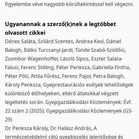
figyelembe véve nagyobb körültekintéssel kell végezni.
Ugyanannak a szerző(k)nek a legtöbbet
olvasott cikkei
Dénes Saláta, Szilárd Szentes, Andrea Kevi, Dániel
Balogh, Ildiko Turcsanyi-Jardi, Tünde Szabó-Szöllősi,
Zsombor Wagenhoffer, László Sipos, Eszter Salata-
Falusi, Ferenc Stilling, Péter Penksza, Gabriella Fintha,
Péter Póti, Attila Fűrész, Ferenc Pajor, Petra Balogh,
Károly Penksza,
Gyeprestaurációs esélyek lehetőségek
különböző élőhelyeken, eltérő állatokkal végzett
legeltetés során.
Gyepgazdálkodási Közlemények: Évf.
22 szám 2 (2025): Gyepgazdálkodási Közlemények (GS-
29)
Dr. Penksza Károly, Dr. Halász András,
A
természetvédelmi célú gyepkezelés jelentősége és