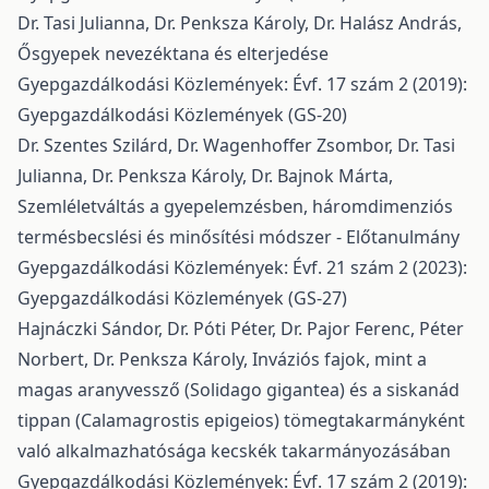
Dr. Tasi Julianna, Dr. Penksza Károly, Dr. Halász András,
Ősgyepek nevezéktana és elterjedése
Gyepgazdálkodási Közlemények: Évf. 17 szám 2 (2019):
Gyepgazdálkodási Közlemények (GS-20)
Dr. Szentes Szilárd, Dr. Wagenhoffer Zsombor, Dr. Tasi
Julianna, Dr. Penksza Károly, Dr. Bajnok Márta,
Szemléletváltás a gyepelemzésben, háromdimenziós
termésbecslési és minősítési módszer - Előtanulmány
Gyepgazdálkodási Közlemények: Évf. 21 szám 2 (2023):
Gyepgazdálkodási Közlemények (GS-27)
Hajnáczki Sándor, Dr. Póti Péter, Dr. Pajor Ferenc, Péter
Norbert, Dr. Penksza Károly,
Inváziós fajok, mint a
magas aranyvessző (Solidago gigantea) és a siskanád
tippan (Calamagrostis epigeios) tömegtakarmányként
való alkalmazhatósága kecskék takarmányozásában
Gyepgazdálkodási Közlemények: Évf. 17 szám 2 (2019):