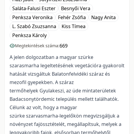
Saláta-Falusi Eszter
Besnyői Vera
Penksza Veronika
Fehér Zsófia
Nagy Anita
L. Szabó Zsuzsanna
Kiss Tímea
Penksza Károly
669
Megtekintések száma:
A jelen dolgozatban a magyar szürke
szarasmarha legeltetésének vegetációra gyakorolt
hatását vizsgáltuk Balatonfelvidéki száraz és
mezofil gyepekben. A száraz
termőhelyek Gyulakeszi, az üde mintaterületek
Badacsonytördemic település mellett találhatók.
Célunk az volt, hogy a magyar
szürke szarvasmarha-legelőkön megvizsgáljuk a
növényzet fajössztételét, megállapítsuk, melyek a
leggyakoribb fajok, elsősorban termőhelytől