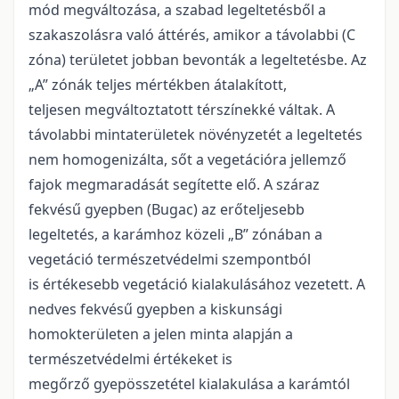
mód megváltozása, a szabad legeltetésből a
szakaszolásra való áttérés, amikor a távolabbi (C
zóna) területet jobban bevonták a legeltetésbe. Az
„A” zónák teljes mértékben átalakított,
teljesen megváltoztatott térszínekké váltak. A
távolabbi mintaterületek növényzetét a legeltetés
nem homogenizálta, sőt a vegetációra jellemző
fajok megmaradását segítette elő. A száraz
fekvésű gyepben (Bugac) az erőteljesebb
legeltetés, a karámhoz közeli „B” zónában a
vegetáció természetvédelmi szempontból
is értékesebb vegetáció kialakulásához vezetett. A
nedves fekvésű gyepben a kiskunsági
homokterületen a jelen minta alapján a
természetvédelmi értékeket is
megőrző gyepösszetétel kialakulása a karámtól