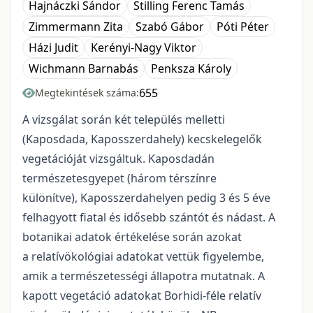
Hajnáczki Sándor
Stilling Ferenc Tamás
Zimmermann Zita
Szabó Gábor
Póti Péter
Házi Judit
Kerényi-Nagy Viktor
Wichmann Barnabás
Penksza Károly
655
Megtekintések száma:
A vizsgálat során két település melletti
(Kaposdada, Kaposszerdahely) kecskelegelők
vegetációját vizsgáltuk. Kaposdadán
természetesgyepet (három térszínre
különítve), Kaposszerdahelyen pedig 3 és 5 éve
felhagyott fiatal és idősebb szántót és nádast. A
botanikai adatok értékelése során azokat
a relatívökológiai adatokat vettük figyelembe,
amik a természetességi állapotra mutatnak. A
kapott vegetáció adatokat Borhidi-féle relatív