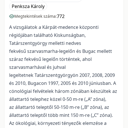
Penksza Károly
772
Megtekintések száma:
A vizsgálatok a Kárpát-medence központi
régiójában található Kiskunságban,
Tatárszentgyörgy melletti nedves
fekvésű szarvasmarha-legelőn és Bugac mellett
száraz fekvésű legelőn történtek, ahol
szarvasmarhával és juhval
legeltetnek Tatárszentgyörgyön 2007, 2008, 2009
és 2010, Bugacon 1997, 2005 és 2010 júniusban. A
cönológiai felvételek három zónában készültek az
állattartó telephez közel 0-50 m-re („A” zóna),
az állattartó teleptől 50-150 m-re („B” zóna), az
állattartó teleptől több mint 150 m-re („C” zóna).
Az ökológiai, környezeti tényezők elemzése a