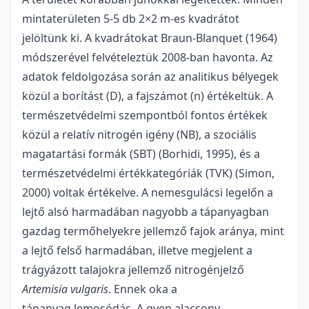
mintaterületen 5-5 db 2×2 m-es kvadrátot
jelöltünk ki. A kvadrátokat Braun-Blanquet (1964)
módszerével felvételeztük 2008-ban havonta. Az
adatok feldolgozása során az analitikus bélyegek
közül a borítást (D), a fajszámot (n) értékeltük. A
természetvédelmi szempontból fontos értékek
közül a relatív nitrogén igény (NB), a szociális
magatartási formák (SBT) (Borhidi, 1995), és a
természetvédelmi értékkategóriák (TVK) (Simon,
2000) voltak értékelve. A nemesgulácsi legelőn a
lejtő alsó harmadában nagyobb a tápanyagban
gazdag termőhelyekre jellemző fajok aránya, mint
a lejtő felső harmadában, illetve megjelent a
trágyázott talajokra jellemző nitrogénjelző
Artemisia vulgaris
. Ennek oka a
tápanyag lemosódás. A gyep alacsony