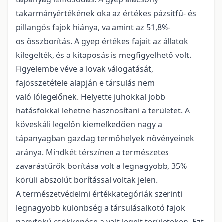
takarmányértékének oka az értékes pázsitfű- és
pillangós fajok hiánya, valamint az 51,8%-
os összborítás. A gyep értékes fajait az állatok
kilegelték, és a kitaposás is megfigyelhető volt.
Figyelembe véve a lovak válogatását,
fajösszetétele alapján e társulás nem
való lólegelőnek. Helyette juhokkal jobb
hatásfokkal lehetne hasznosítani a területet. A
köveskáli legelőn kiemelkedően nagy a
tápanyagban gazdag termőhelyek növényeinek
aránya. Mindkét térszínen a természetes
zavarástűrők borítása volt a legnagyobb, 35%
körüli abszolút borítással voltak jelen.
A természetvédelmi értékkategóriák szerinti
legnagyobb különbség a társulásalkotó fajok
nagyfokú csökkenése a volt legelt területeken. Ezt