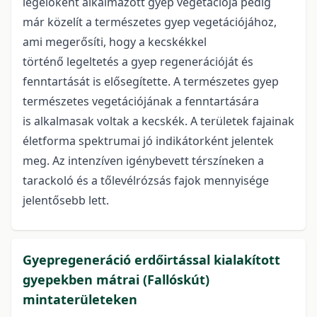
legelőként alkalmazott gyep vegetációja pedig
már közelít a természetes gyep vegetációjához,
ami megerősíti, hogy a kecskékkel
történő legeltetés a gyep regenerációját és
fenntartását is elősegítette. A természetes gyep
természetes vegetációjának a fenntartására
is alkalmasak voltak a kecskék. A területek fajainak
életforma spektrumai jó indikátorként jelentek
meg. Az intenzíven igénybevett térszíneken a
tarackoló és a tőlevélrózsás fajok mennyisége
jelentősebb lett.
Gyepregeneráció erdőirtással kialakított
gyepekben mátrai (Fallóskút)
mintaterületeken