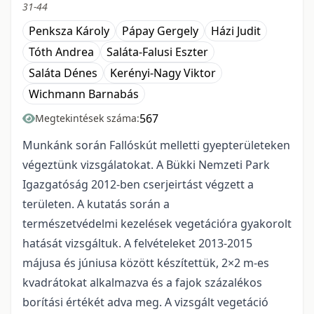
31-44
Penksza Károly
Pápay Gergely
Házi Judit
Tóth Andrea
Saláta-Falusi Eszter
Saláta Dénes
Kerényi-Nagy Viktor
Wichmann Barnabás
567
Megtekintések száma:
Munkánk során Fallóskút melletti gyepterületeken
végeztünk vizsgálatokat. A Bükki Nemzeti Park
Igazgatóság 2012-ben cserjeirtást végzett a
területen. A kutatás során a
természetvédelmi kezelések vegetációra gyakorolt
hatását vizsgáltuk. A felvételeket 2013-2015
májusa és júniusa között készítettük, 2×2 m-es
kvadrátokat alkalmazva és a fajok százalékos
borítási értékét adva meg. A vizsgált vegetáció