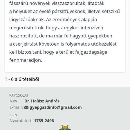
fásszárú növények visszaszorultak, átadták
a helyüket az évelő pázsitfüveknek, illetve kétszikű
lágyszárúaknak. Az eredmények alapján
megerősítettük, hogy az egykor intenzíven
hasznosított, de ma már felhagyott gyepekben
a cserjeirtást követően is folyamatos utókezelést
kell biztosítani, hogy a terület fajgazdagsága
fennmaradjon.
1 - 6 a 6 tételből
KAPCSOLAT
Név
Dr. Halász András
E-mail:
gyepgazdinfo@gmail.com
ISSN
Nyomtatott:
1785-2498