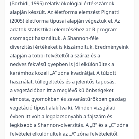
(Borhidi, 1995) relatív ökológiai értékszámok
alapján készült. Az életforma elemzést Pignatti
(2005) életforma típusai alapján végeztük el. Az
adatok statisztikai elemzéséhez az R program
csomagot használtuk. A Shannon-féle
diverzitási értékeket is kiszámoltuk. Eredményeink
alapján a többi felvételtől a száraz és a
nedves fekvésű gyepben is jól elkülönültek a
karámhoz közeli „A” zóna kvadrátjai. A túlzott
használat, túllegeltetés és a jelentős taposás,
a vegetációban itt a meglévő különbségeket
elmosta, gyomokban és zavarástűrőkben gazdag
vegetáció típust alakítva ki. Minden vizsgálati
évben itt volt a legalacsonyabb a fajszám és
legkisebb a Shannon-diverzitás. A „B” és a „C” zóna
felvételei elkülönültek az „A” zóna felvételeitől.