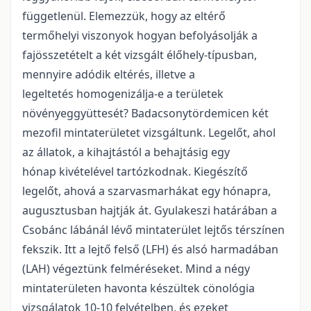
függetlenül. Elemezzük, hogy az eltérő
termőhelyi viszonyok hogyan befolyásolják a
fajösszetételt a két vizsgált élőhely-típusban,
mennyire adódik eltérés, illetve a
legeltetés homogenizálja-e a területek
növényeggyüttesét? Badacsonytördemicen két
mezofil mintaterületet vizsgáltunk. Legelőt, ahol
az állatok, a kihajtástól a behajtásig egy
hónap kivételével tartózkodnak. Kiegészítő
legelőt, ahová a szarvasmarhákat egy hónapra,
augusztusban hajtják át. Gyulakeszi határában a
Csobánc lábánál lévő mintaterület lejtős térszínen
fekszik. Itt a lejtő felső (LFH) és alsó harmadában
(LAH) végeztünk felméréseket. Mind a négy
mintaterületen havonta készültek cönológia
vizsgálatok 10-10 felvételben, és ezeket