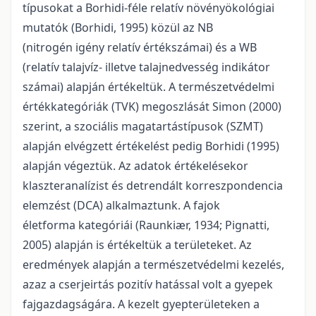
típusokat a Borhidi-féle relatív növényökológiai
mutatók (Borhidi, 1995) közül az NB
(nitrogén igény relatív értékszámai) és a WB
(relatív talajvíz- illetve talajnedvesség indikátor
számai) alapján értékeltük. A természetvédelmi
értékkategóriák (TVK) megoszlását Simon (2000)
szerint, a szociális magatartástípusok (SZMT)
alapján elvégzett értékelést pedig Borhidi (1995)
alapján végeztük. Az adatok értékelésekor
klaszteranalízist és detrendált korreszpondencia
elemzést (DCA) alkalmaztunk. A fajok
életforma kategóriái (Raunkiær, 1934; Pignatti,
2005) alapján is értékeltük a területeket. Az
eredmények alapján a természetvédelmi kezelés,
azaz a cserjeirtás pozitív hatással volt a gyepek
fajgazdagságára. A kezelt gyepterületeken a