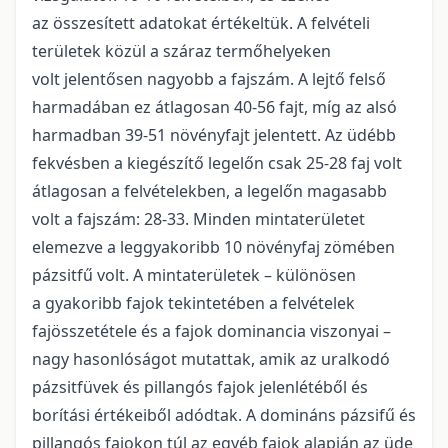
az összesített adatokat értékeltük. A felvételi
területek közül a száraz termőhelyeken
volt jelentősen nagyobb a fajszám. A lejtő felső
harmadában ez átlagosan 40-56 fajt, míg az alsó
harmadban 39-51 növényfajt jelentett. Az üdébb
fekvésben a kiegészítő legelőn csak 25-28 faj volt
átlagosan a felvételekben, a legelőn magasabb
volt a fajszám: 28-33. Minden mintaterületet
elemezve a leggyakoribb 10 növényfaj zömében
pázsitfű volt. A mintaterületek – különösen
a gyakoribb fajok tekintetében a felvételek
fajösszetétele és a fajok dominancia viszonyai –
nagy hasonlóságot mutattak, amik az uralkodó
pázsitfüvek és pillangós fajok jelenlétéből és
borítási értékeiből adódtak. A domináns pázsifű és
pillangós fajokon túl az egyéb fajok alapján az üde