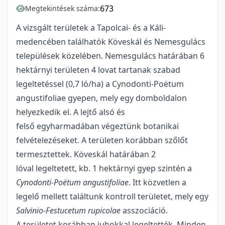
673
Megtekintések száma:
A vizsgált területek a Tapolcai- és a Káli-
medencében találhatók Köveskál és Nemesgulács
települések közelében. Nemesgulács határában 6
hektárnyi területen 4 lovat tartanak szabad
legeltetéssel (0,7 ló/ha) a Cynodonti-Poëtum
angustifoliae gyepen, mely egy domboldalon
helyezkedik el. A lejtő alsó és
felső egyharmadában végeztünk botanikai
felvételezéseket. A területen korábban szőlőt
termesztettek. Köveskál határában 2
lóval legeltetett, kb. 1 hektárnyi gyep szintén a
Cynodonti-Poëtum angustifoliae
. Itt közvetlen a
legelő mellett találtunk kontroll területet, mely egy
Salvinio
-
Festucetum rupicolae
asszociáció.
A területet korábban juhokkal legeltették. Minden