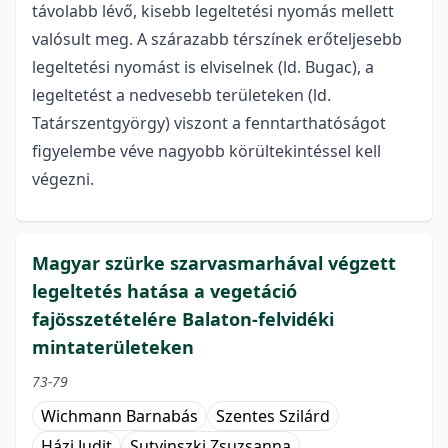
távolabb lévő, kisebb legeltetési nyomás mellett
valósult meg. A szárazabb térszínek erőteljesebb
legeltetési nyomást is elviselnek (ld. Bugac), a
legeltetést a nedvesebb területeken (ld.
Tatárszentgyörgy) viszont a fenntarthatóságot
figyelembe véve nagyobb körültekintéssel kell
végezni.
Magyar szürke szarvasmarhával végzett
legeltetés hatása a vegetáció
fajösszetételére Balaton-felvidéki
mintaterületeken
73-79
Wichmann Barnabás
Szentes Szilárd
Házi Judit
Sutyinszki Zsuzsanna