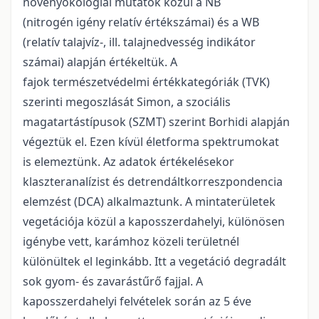
növényökológiai mutatók közül a NB
(nitrogén igény relatív értékszámai) és a WB
(relatív talajvíz-, ill. talajnedvesség indikátor
számai) alapján értékeltük. A
fajok természetvédelmi értékkategóriák (TVK)
szerinti megoszlását Simon, a szociális
magatartástípusok (SZMT) szerint Borhidi alapján
végeztük el. Ezen kívül életforma spektrumokat
is elemeztünk. Az adatok értékelésekor
klaszteranalízist és detrendáltkorreszpondencia
elemzést (DCA) alkalmaztunk. A mintaterületek
vegetációja közül a kaposszerdahelyi, különösen
igénybe vett, karámhoz közeli területnél
különültek el leginkább. Itt a vegetáció degradált
sok gyom- és zavarástűrő fajjal. A
kaposszerdahelyi felvételek során az 5 éve