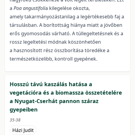
a
Poa angustifoli
a kilegelése okozta,
amely takarmányozástanilag a legértékesebb faj a
társulásban. A borítottság hiánya miatt a jövőben
erős gyomosodás várható. A túllegeltetésnek és a
rossz legeltetési módnak köszönhetően
a hasznosított rész összborítása töredéke a
természetközelibb, kontroll gyepének.
Hosszú távú kaszálás hatása a
vegetációra és a biomassza összetételére
a Nyugat-Cserhát pannon száraz
gyepeiben
35-38
Házi Judit