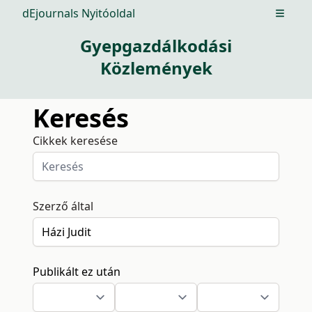
dEjournals Nyitóoldal
Open m
Gyepgazdálkodási
Közlemények
Keresés
Cikkek keresése
Szerző által
Publikált ez után