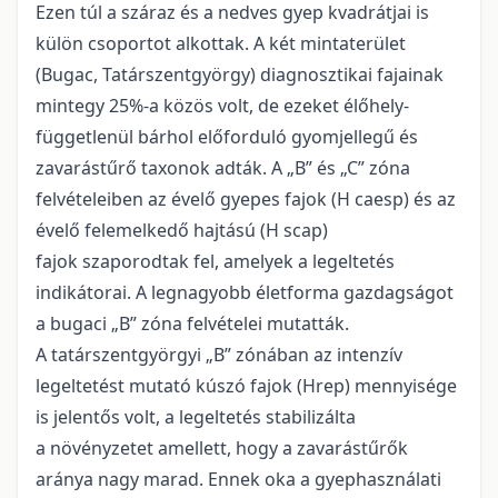
Ezen túl a száraz és a nedves gyep kvadrátjai is
külön csoportot alkottak. A két mintaterület
(Bugac, Tatárszentgyörgy) diagnosztikai fajainak
mintegy 25%-a közös volt, de ezeket élőhely-
függetlenül bárhol előforduló gyomjellegű és
zavarástűrő taxonok adták. A „B” és „C” zóna
felvételeiben az évelő gyepes fajok (H caesp) és az
évelő felemelkedő hajtású (H scap)
fajok szaporodtak fel, amelyek a legeltetés
indikátorai. A legnagyobb életforma gazdagságot
a bugaci „B” zóna felvételei mutatták.
A tatárszentgyörgyi „B” zónában az intenzív
legeltetést mutató kúszó fajok (Hrep) mennyisége
is jelentős volt, a legeltetés stabilizálta
a növényzetet amellett, hogy a zavarástűrők
aránya nagy marad. Ennek oka a gyephasználati