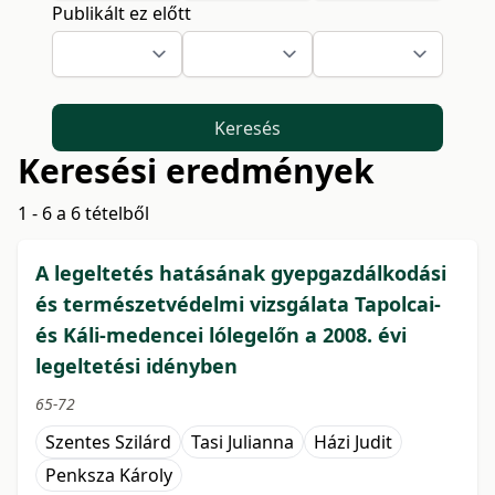
Publikált ez előtt
Keresés
Keresési eredmények
1 - 6 a 6 tételből
A legeltetés hatásának gyepgazdálkodási
és természetvédelmi vizsgálata Tapolcai-
és Káli-medencei lólegelőn a 2008. évi
legeltetési idényben
65-72
Szentes Szilárd
Tasi Julianna
Házi Judit
Penksza Károly