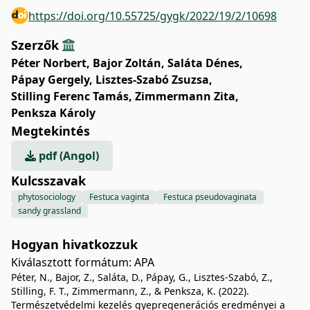
https://doi.org/10.55725/gygk/2022/19/2/10698
Szerzők
Péter Norbert
,
Bajor Zoltán
,
Saláta Dénes
,
Pápay Gergely
,
Lisztes-Szabó Zsuzsa
,
Stilling Ferenc Tamás
,
Zimmermann Zita
,
Penksza Károly
Megtekintés
pdf (Angol)
Kulcsszavak
phytosociology
Festuca vaginta
Festuca pseudovaginata
sandy grassland
Hogyan hivatkozzuk
Kiválasztott formátum:
APA
Péter, N., Bajor, Z., Saláta, D., Pápay, G., Lisztes-Szabó, Z.,
Stilling, F. T., Zimmermann, Z., & Penksza, K. (2022).
Természetvédelmi kezelés gyepregenerációs eredményei a