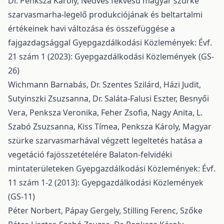
Dr. Penksza Károly,
Nedves fekvésű magyar szürke
szarvasmarha-legelő produkciójának és beltartalmi
értékeinek havi változása és összefüggése a
fajgazdagsággal
Gyepgazdálkodási Közlemények: Évf.
21 szám 1 (2023): Gyepgazdálkodási Közlemények (GS-
26)
Wichmann Barnabás, Dr. Szentes Szilárd, Házi Judit,
Sutyinszki Zsuzsanna, Dr. Saláta-Falusi Eszter, Besnyői
Vera, Penksza Veronika, Feher Zsofia, Nagy Anita, L.
Szabó Zsuzsanna, Kiss Tímea, Penksza Károly,
Magyar
szürke szarvasmarhával végzett legeltetés hatása a
vegetáció fajösszetételére Balaton-felvidéki
mintaterületeken
Gyepgazdálkodási Közlemények: Évf.
11 szám 1-2 (2013): Gyepgazdálkodási Közlemények
(GS-11)
Péter Norbert, Pápay Gergely, Stilling Ferenc, Szőke