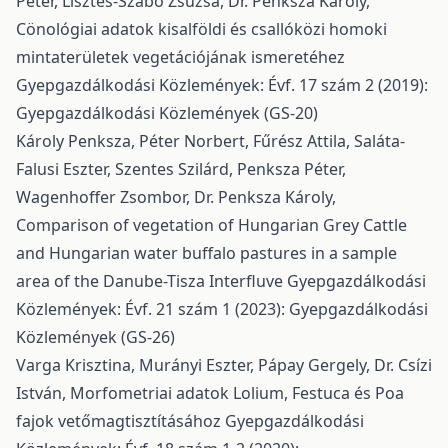
Péter, Lisztes-Szabó Zsuzsa, Dr. Penksza Károly,
Cönológiai adatok kisalföldi és csallóközi homoki
mintaterületek vegetációjának ismeretéhez
Gyepgazdálkodási Közlemények: Évf. 17 szám 2 (2019):
Gyepgazdálkodási Közlemények (GS-20)
Károly Penksza, Péter Norbert, Fűrész Attila, Saláta-
Falusi Eszter, Szentes Szilárd, Penksza Péter,
Wagenhoffer Zsombor, Dr. Penksza Károly,
Comparison of vegetation of Hungarian Grey Cattle
and Hungarian water buffalo pastures in a sample
area of the Danube-Tisza Interfluve
Gyepgazdálkodási
Közlemények: Évf. 21 szám 1 (2023): Gyepgazdálkodási
Közlemények (GS-26)
Varga Krisztina, Murányi Eszter, Pápay Gergely, Dr. Csízi
István,
Morfometriai adatok Lolium, Festuca és Poa
fajok vetőmagtisztításához
Gyepgazdálkodási