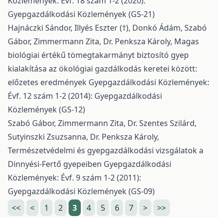
Közlemények: Évf. 18 szám 1-2 (2020):
Gyepgazdálkodási Közlemények (GS-21)
Hajnáczki Sándor, Illyés Eszter (†), Donkó Ádám, Szabó
Gábor, Zimmermann Zita, Dr. Penksza Károly,
Magas
biológiai értékű tömegtakarmányt biztosító gyep
kialakítása az ökológiai gazdálkodás keretei között:
előzetes eredmények
Gyepgazdálkodási Közlemények:
Évf. 12 szám 1-2 (2014): Gyepgazdálkodási
Közlemények (GS-12)
Szabó Gábor, Zimmermann Zita, Dr. Szentes Szilárd,
Sutyinszki Zsuzsanna, Dr. Penksza Károly,
Természetvédelmi és gyepgazdálkodási vizsgálatok a
Dinnyési-Fertő gyepeiben
Gyepgazdálkodási
Közlemények: Évf. 9 szám 1-2 (2011):
Gyepgazdálkodási Közlemények (GS-09)
<<
<
1
2
3
4
5
6
7
>
>>