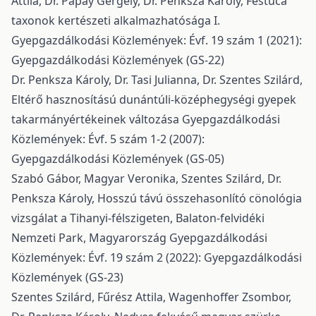
Attila, Dr. Pápay Gergely, Dr. Penksza Károly,
Festuca
taxonok kertészeti alkalmazhatósága I.
Gyepgazdálkodási Közlemények: Évf. 19 szám 1 (2021):
Gyepgazdálkodási Közlemények (GS-22)
Dr. Penksza Károly, Dr. Tasi Julianna, Dr. Szentes Szilárd,
Eltérő hasznosítású dunántúli-középhegységi gyepek
takarmányértékeinek változása
Gyepgazdálkodási
Közlemények: Évf. 5 szám 1-2 (2007):
Gyepgazdálkodási Közlemények (GS-05)
Szabó Gábor, Magyar Veronika, Szentes Szilárd, Dr.
Penksza Károly,
Hosszú távú összehasonlító cönológia
vizsgálat a Tihanyi-félszigeten, Balaton-felvidéki
Nemzeti Park, Magyarország
Gyepgazdálkodási
Közlemények: Évf. 19 szám 2 (2022): Gyepgazdálkodási
Közlemények (GS-23)
Szentes Szilárd, Fűrész Attila, Wagenhoffer Zsombor,