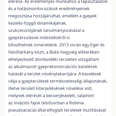
elérése. Az eredményes munkához a tapasztalatok
és a hatásmonitorozások eredményeinek
megosztása hozzájárulhat, emellett a gyepek
kezelés-függő dinamikájának,
szukcessziójának tanulmányozásával a
gyeptársulások működéséről is
bővülhetnek ismereteink. 2013 során egy Eger és
Felsőtárkány közti, a Bükk hegység előterében
elhelyezkedő dombvidéki területen vizsgáltam
az alkalmazott gyeprekonstrukciós kezelések
hatását a terület növénytakarójára. A kezelések
célja a gyepterületek természetességi állapotának,
illetve területi kiterjedésének növelése volt,
melynek elérését a becserjésedett, valamint
az inváziós fajok (elsősorban a Robinia
pseudoacacia) által elfoglalt területek tisztításával