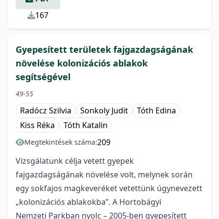
167
Gyepesített területek fajgazdagságának
növelése kolonizációs ablakok
segítségével
49-55
Radócz Szilvia
Sonkoly Judit
Tóth Edina
Kiss Réka
Tóth Katalin
209
Megtekintések száma:
Vizsgálatunk célja vetett gyepek
fajgazdagságának növelése volt, melynek során
egy sokfajos magkeveréket vetettünk úgynevezett
„kolonizációs ablakokba”. A Hortobágyi
Nemzeti Parkban nyolc – 2005-ben gyepesített