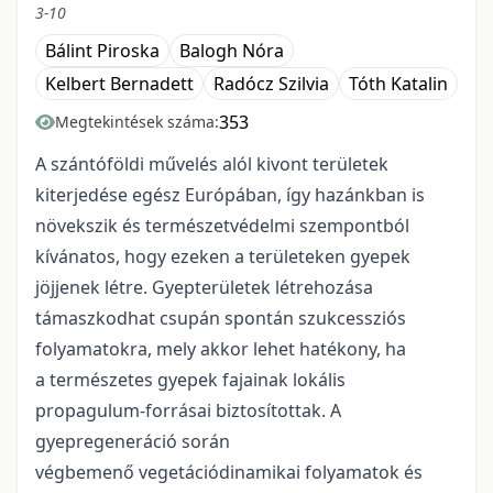
3-10
Bálint Piroska
Balogh Nóra
Kelbert Bernadett
Radócz Szilvia
Tóth Katalin
353
Megtekintések száma:
A szántóföldi művelés alól kivont területek
kiterjedése egész Európában, így hazánkban is
növekszik és természetvédelmi szempontból
kívánatos, hogy ezeken a területeken gyepek
jöjjenek létre. Gyepterületek létrehozása
támaszkodhat csupán spontán szukcessziós
folyamatokra, mely akkor lehet hatékony, ha
a természetes gyepek fajainak lokális
propagulum-forrásai biztosítottak. A
gyepregeneráció során
végbemenő vegetációdinamikai folyamatok és