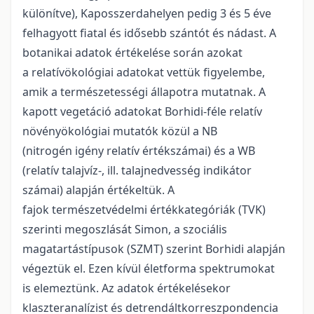
különítve), Kaposszerdahelyen pedig 3 és 5 éve
felhagyott fiatal és idősebb szántót és nádast. A
botanikai adatok értékelése során azokat
a relatívökológiai adatokat vettük figyelembe,
amik a természetességi állapotra mutatnak. A
kapott vegetáció adatokat Borhidi-féle relatív
növényökológiai mutatók közül a NB
(nitrogén igény relatív értékszámai) és a WB
(relatív talajvíz-, ill. talajnedvesség indikátor
számai) alapján értékeltük. A
fajok természetvédelmi értékkategóriák (TVK)
szerinti megoszlását Simon, a szociális
magatartástípusok (SZMT) szerint Borhidi alapján
végeztük el. Ezen kívül életforma spektrumokat
is elemeztünk. Az adatok értékelésekor
klaszteranalízist és detrendáltkorreszpondencia