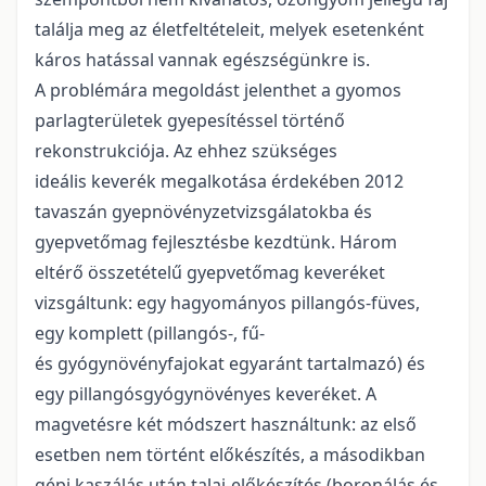
találja meg az életfeltételeit, melyek esetenként
káros hatással vannak egészségünkre is.
A problémára megoldást jelenthet a gyomos
parlagterületek gyepesítéssel történő
rekonstrukciója. Az ehhez szükséges
ideális keverék megalkotása érdekében 2012
tavaszán gyepnövényzetvizsgálatokba és
gyepvetőmag fejlesztésbe kezdtünk. Három
eltérő összetételű gyepvetőmag keveréket
vizsgáltunk: egy hagyományos pillangós-füves,
egy komplett (pillangós-, fű-
és gyógynövényfajokat egyaránt tartalmazó) és
egy pillangósgyógynövényes keveréket. A
magvetésre két módszert használtunk: az első
esetben nem történt előkészítés, a másodikban
gépi kaszálás után talaj-előkészítés (boronálás és