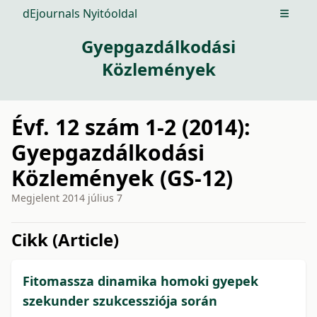
dEjournals Nyitóoldal
Open m
Gyepgazdálkodási
Közlemények
Évf. 12 szám 1-2 (2014):
Gyepgazdálkodási
Közlemények (GS-12)
Megjelent
2014 július 7
issue.tableOfContents6a76b
Cikk (Article)
Fitomassza dinamika homoki gyepek
szekunder szukcessziója során