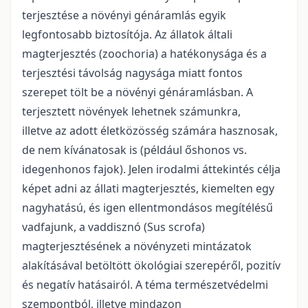
terjesztése a növényi génáramlás egyik
legfontosabb biztosítója. Az állatok általi
magterjesztés (zoochoria) a hatékonysága és a
terjesztési távolság nagysága miatt fontos
szerepet tölt be a növényi génáramlásban. A
terjesztett növények lehetnek számunkra,
illetve az adott életközösség számára hasznosak,
de nem kívánatosak is (például őshonos vs.
idegenhonos fajok). Jelen irodalmi áttekintés célja
képet adni az állati magterjesztés, kiemelten egy
nagyhatású, és igen ellentmondásos megítélésű
vadfajunk, a vaddisznó (Sus scrofa)
magterjesztésének a növényzeti mintázatok
alakításával betöltött ökológiai szerepéről, pozitív
és negatív hatásairól. A téma természetvédelmi
szempontból, illetve mindazon