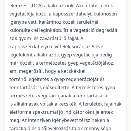
elemzést (DCA) alkalmaztunk. A mintaterületek
vegetációja közül a kaposszerdahelyi, különösen
igénybe vett, karámhoz közeli területnél
különültek el leginkább. Itt a vegetáció degradált
sok gyom- és zavarástűrő fajjal. A
kaposszerdahelyi felvételek során az 5 éve
legelőként alkalmazott gyep vegetációja pedig
már közelít a természetes gyep vegetációjához,
ami megerősíti, hogy a kecskékkel
történő legeltetés a gyep regenerációját és
fenntartását is elősegítette. A természetes gyep
természetes vegetációjának a fenntartására
is alkalmasak voltak a kecskék. A területek fajainak
életforma spektrumai jó indikátorként jelentek
meg. Az intenzíven igénybevett térszíneken a
tarackoló és a tőlevélrózsás fajok mennyisége