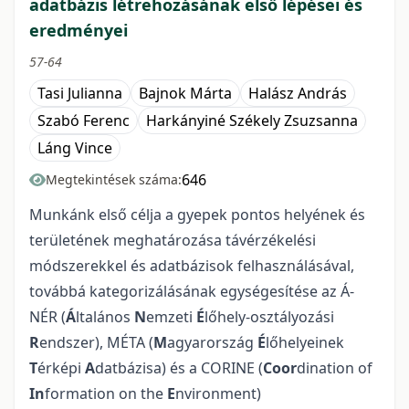
adatbázis létrehozásának első lépései és
eredményei
57-64
Tasi Julianna
Bajnok Márta
Halász András
Szabó Ferenc
Harkányiné Székely Zsuzsanna
Láng Vince
646
Megtekintések száma:
Munkánk első célja a gyepek pontos helyének és
területének meghatározása távérzékelési
módszerekkel és adatbázisok felhasználásával,
továbbá kategorizálásának egységesítése az Á-
NÉR (
Á
ltalános
N
emzeti
É
lőhely-osztályozási
R
endszer), MÉTA (
M
agyarország
É
lőhelyeinek
T
érképi
A
datbázisa) és a CORINE (
Coor
dination of
In
formation on the
E
nvironment)