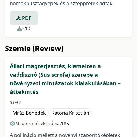
homokpusztagyepek és a sztepprétek adták.
PDF
310
Szemle (Review)
Állati magterjesztés, kiemelten a
vaddisznó (Sus scrofa) szerepe a
növényzeti mintázatok kialakulásában –
áttekintés
39-47
Mráz Benedek
Katona Krisztián
185
Megtekintések száma:
A pollináció mellett a növényi szaporítóképletek