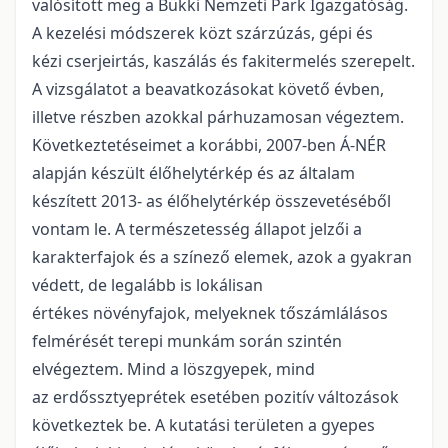
valósított meg a Bükki Nemzeti Park Igazgatóság.
A kezelési módszerek közt szárzúzás, gépi és
kézi cserjeirtás, kaszálás és fakitermelés szerepelt.
A vizsgálatot a beavatkozásokat követő évben,
illetve részben azokkal párhuzamosan végeztem.
Következtetéseimet a korábbi, 2007-ben Á-NÉR
alapján készült élőhelytérkép és az általam
készített 2013- as élőhelytérkép összevetéséből
vontam le. A természetesség állapot jelzői a
karakterfajok és a színező elemek, azok a gyakran
védett, de legalább is lokálisan
értékes növényfajok, melyeknek tőszámlálásos
felmérését terepi munkám során szintén
elvégeztem. Mind a löszgyepek, mind
az erdőssztyeprétek esetében pozitív változások
következtek be. A kutatási területen a gyepes