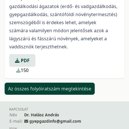
gazdálkodási ágazatok (erdő- és vadgazdálkodás,
gyepgazdálkodás, szántóföldi növénytermesztés)
szemszögéből is érdekes lehet, amelyek
számára valamilyen módon jelentősek azok a
lágyszárú és fásszárú növények, amelyeket a
vaddisznók terjeszthetnek.
PDF
150
Az összes folyóiratszám megtekintése
KAPCSOLAT
Név
Dr. Halász András
E-mail:
gyepgazdinfo@gmail.com
ISSN