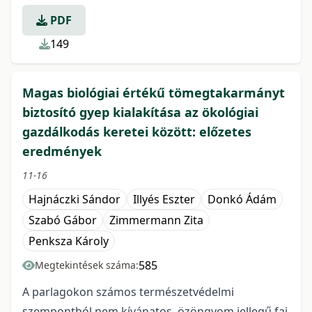
PDF
149
Magas biológiai értékű tömegtakarmányt
biztosító gyep kialakítása az ökológiai
gazdálkodás keretei között: előzetes
eredmények
11-16
Hajnáczki Sándor
Illyés Eszter
Donkó Ádám
Szabó Gábor
Zimmermann Zita
Penksza Károly
585
Megtekintések száma:
A parlagokon számos természetvédelmi
szempontból nem kívánatos, özöngyom jellegű faj