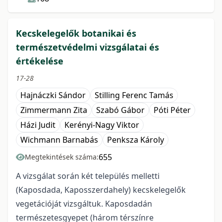
Kecskelegelők botanikai és
természetvédelmi vizsgálatai és
értékelése
17-28
Hajnáczki Sándor
Stilling Ferenc Tamás
Zimmermann Zita
Szabó Gábor
Póti Péter
Házi Judit
Kerényi-Nagy Viktor
Wichmann Barnabás
Penksza Károly
655
Megtekintések száma:
A vizsgálat során két település melletti
(Kaposdada, Kaposszerdahely) kecskelegelők
vegetációját vizsgáltuk. Kaposdadán
természetesgyepet (három térszínre