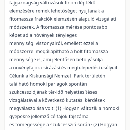
fajgazdagság változások finom léptékű
elemzésére remek lehetőséget nyújtanak a
fitomassza frakciók elemzésén alapuló vizsgálati
módszerek. A fitomassza mérése pontosabb
képet ad a növények tényleges
mennyiségi viszonyairól, emellett ezzel a
módszerrel megállapítható a holt fitomassza
mennyisége is, ami jelentősen befolyásolja
a növényfajok csírázási és megtelepedési esélyeit.
Célunk a Kiskunsági Nemzeti Park területén
található homoki parlagok spontán
szukcessziójának tér-idő helyettesítéses
vizsgálatával a következő kutatási kérdések
megválaszolása volt: (1) Hogyan változik a homoki
gyepekre jellemző célfajok fajszáma
és tömegessége a szukcesszió során? (2) Hogyan