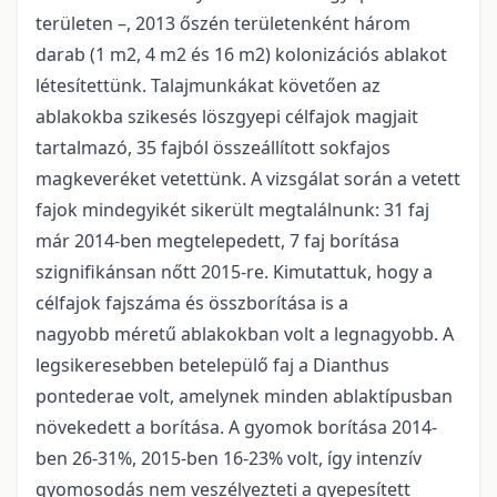
területen –, 2013 őszén területenként három
darab (1 m2, 4 m2 és 16 m2) kolonizációs ablakot
létesítettünk. Talajmunkákat követően az
ablakokba szikesés löszgyepi célfajok magjait
tartalmazó, 35 fajból összeállított sokfajos
magkeveréket vetettünk. A vizsgálat során a vetett
fajok mindegyikét sikerült megtalálnunk: 31 faj
már 2014-ben megtelepedett, 7 faj borítása
szignifikánsan nőtt 2015-re. Kimutattuk, hogy a
célfajok fajszáma és összborítása is a
nagyobb méretű ablakokban volt a legnagyobb. A
legsikeresebben betelepülő faj a Dianthus
pontederae volt, amelynek minden ablaktípusban
növekedett a borítása. A gyomok borítása 2014-
ben 26-31%, 2015-ben 16-23% volt, így intenzív
gyomosodás nem veszélyezteti a gyepesített