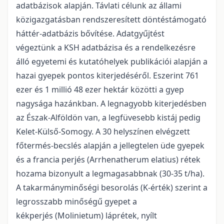
adatbázisok alapján. Távlati célunk az állami
közigazgatásban rendszeresített döntéstámogató
háttér-adatbázis bővítése. Adatgyűjtést
végeztünk a KSH adatbázisa és a rendelkezésre
álló egyetemi és kutatóhelyek publikációi alapján a
hazai gyepek pontos kiterjedéséről. Eszerint 761
ezer és 1 millió 48 ezer hektár közötti a gyep
nagysága hazánkban. A legnagyobb kiterjedésben
az Észak-Alföldön van, a legfüvesebb kistáj pedig
Kelet-Külső-Somogy. A 30 helyszínen elvégzett
főtermés-becslés alapján a jellegtelen üde gyepek
és a francia perjés (Arrhenatherum elatius) rétek
hozama bizonyult a legmagasabbnak (30-35 t/ha).
A takarmányminőségi besorolás (K-érték) szerint a
legrosszabb minőségű gyepet a
kékperjés (Molinietum) láprétek, nyílt