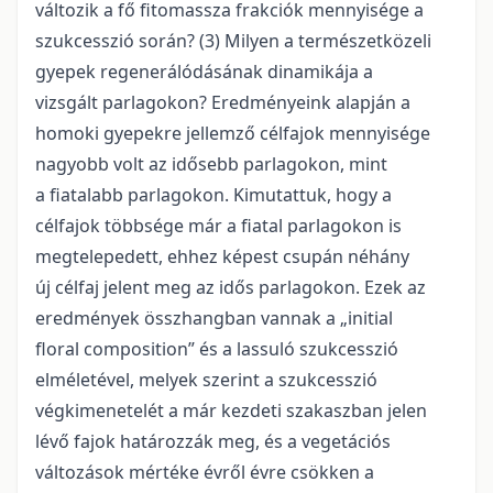
változik a fő fitomassza frakciók mennyisége a
szukcesszió során? (3) Milyen a természetközeli
gyepek regenerálódásának dinamikája a
vizsgált parlagokon? Eredményeink alapján a
homoki gyepekre jellemző célfajok mennyisége
nagyobb volt az idősebb parlagokon, mint
a fiatalabb parlagokon. Kimutattuk, hogy a
célfajok többsége már a fiatal parlagokon is
megtelepedett, ehhez képest csupán néhány
új célfaj jelent meg az idős parlagokon. Ezek az
eredmények összhangban vannak a „initial
floral composition” és a lassuló szukcesszió
elméletével, melyek szerint a szukcesszió
végkimenetelét a már kezdeti szakaszban jelen
lévő fajok határozzák meg, és a vegetációs
változások mértéke évről évre csökken a