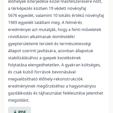
élőhelyek kiterjedése közel másfélszeresére nőtt,
a térképezés közben 19 védett növényfaj
5676 egyedét, valamint 10 lokális értékű növényfaj
1969 egyedét találtam meg. A felmérés
eredményei azt mutatják, hogy a fenti műveletek
rövidtávon alkalmasak dombvidéki
gyepterületeink területi és természetességi
állapot szerinti javítására, azonban állapotuk
stabilizálásához a gyepek kezelésének
folytatása elengedhetetlen. A gyakran költséges,
és csak külső források bevonásával
megvalósítható élőhely-rekonstrukciók
eredményinek megőrzéséhez a hagyományos
gazdálkodás és tájhasználat felélesztése jelenthet
megoldást.
PDF