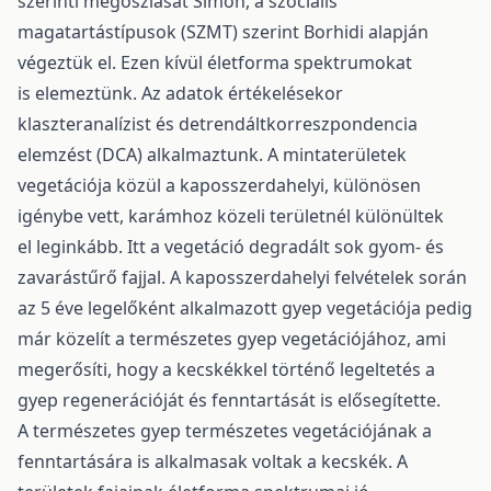
szerinti megoszlását Simon, a szociális
magatartástípusok (SZMT) szerint Borhidi alapján
végeztük el. Ezen kívül életforma spektrumokat
is elemeztünk. Az adatok értékelésekor
klaszteranalízist és detrendáltkorreszpondencia
elemzést (DCA) alkalmaztunk. A mintaterületek
vegetációja közül a kaposszerdahelyi, különösen
igénybe vett, karámhoz közeli területnél különültek
el leginkább. Itt a vegetáció degradált sok gyom- és
zavarástűrő fajjal. A kaposszerdahelyi felvételek során
az 5 éve legelőként alkalmazott gyep vegetációja pedig
már közelít a természetes gyep vegetációjához, ami
megerősíti, hogy a kecskékkel történő legeltetés a
gyep regenerációját és fenntartását is elősegítette.
A természetes gyep természetes vegetációjának a
fenntartására is alkalmasak voltak a kecskék. A