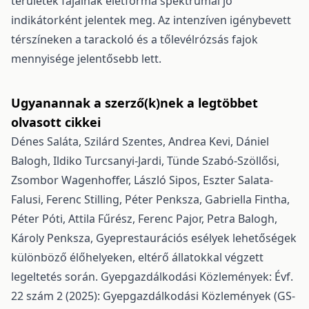
területek fajainak életforma spektrumai jó
indikátorként jelentek meg. Az intenzíven igénybevett
térszíneken a tarackoló és a tőlevélrózsás fajok
mennyisége jelentősebb lett.
Ugyanannak a szerző(k)nek a legtöbbet
olvasott cikkei
Dénes Saláta, Szilárd Szentes, Andrea Kevi, Dániel
Balogh, Ildiko Turcsanyi-Jardi, Tünde Szabó-Szöllősi,
Zsombor Wagenhoffer, László Sipos, Eszter Salata-
Falusi, Ferenc Stilling, Péter Penksza, Gabriella Fintha,
Péter Póti, Attila Fűrész, Ferenc Pajor, Petra Balogh,
Károly Penksza,
Gyeprestaurációs esélyek lehetőségek
különböző élőhelyeken, eltérő állatokkal végzett
legeltetés során.
Gyepgazdálkodási Közlemények: Évf.
22 szám 2 (2025): Gyepgazdálkodási Közlemények (GS-