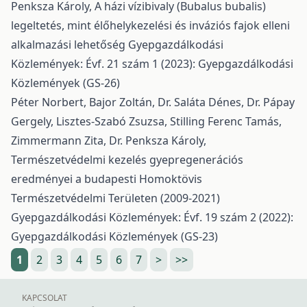
Penksza Károly,
A házi vízibivaly (Bubalus bubalis)
legeltetés, mint élőhelykezelési és inváziós fajok elleni
alkalmazási lehetőség
Gyepgazdálkodási
Közlemények: Évf. 21 szám 1 (2023): Gyepgazdálkodási
Közlemények (GS-26)
Péter Norbert, Bajor Zoltán, Dr. Saláta Dénes, Dr. Pápay
Gergely, Lisztes-Szabó Zsuzsa, Stilling Ferenc Tamás,
Zimmermann Zita, Dr. Penksza Károly,
Természetvédelmi kezelés gyepregenerációs
eredményei a budapesti Homoktövis
Természetvédelmi Területen (2009-2021)
Gyepgazdálkodási Közlemények: Évf. 19 szám 2 (2022):
Gyepgazdálkodási Közlemények (GS-23)
1
2
3
4
5
6
7
>
>>
KAPCSOLAT