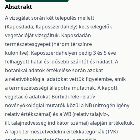
Absztrakt
A vizsgálat során két település melletti
(Kaposdada, Kaposszerdahely) kecskelegelők
vegetációját vizsgáltuk. Kaposdadán
természetesgyepet (három térszínre
különítve), Kaposszerdahelyen pedig 3 és 5 éve
felhagyott fiatal és idősebb szántót és nádast. A
botanikai adatok értékelése során azokat
a relatívökológiai adatokat vettük figyelembe, amik
a természetességi állapotra mutatnak. A kapott
vegetáció adatokat Borhidi-féle relatív
növényökológiai mutatók közül a NB (nitrogén igény
relatív értékszámai) és a WB (relatív talajvíz-,
ill. talajnedvesség indikátor számai) alapján értékeltük.
A fajok természetvédelmi értékkategóriák (TVK)