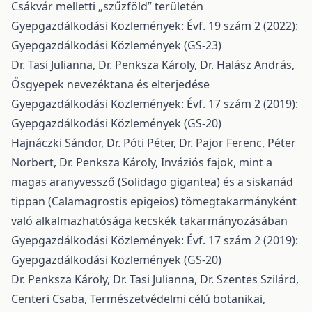
Csákvár melletti „szűzföld” területén
Gyepgazdálkodási Közlemények: Évf. 19 szám 2 (2022):
Gyepgazdálkodási Közlemények (GS-23)
Dr. Tasi Julianna, Dr. Penksza Károly, Dr. Halász András,
Ősgyepek nevezéktana és elterjedése
Gyepgazdálkodási Közlemények: Évf. 17 szám 2 (2019):
Gyepgazdálkodási Közlemények (GS-20)
Hajnáczki Sándor, Dr. Póti Péter, Dr. Pajor Ferenc, Péter
Norbert, Dr. Penksza Károly,
Inváziós fajok, mint a
magas aranyvessző (Solidago gigantea) és a siskanád
tippan (Calamagrostis epigeios) tömegtakarmányként
való alkalmazhatósága kecskék takarmányozásában
Gyepgazdálkodási Közlemények: Évf. 17 szám 2 (2019):
Gyepgazdálkodási Közlemények (GS-20)
Dr. Penksza Károly, Dr. Tasi Julianna, Dr. Szentes Szilárd,
Centeri Csaba,
Természetvédelmi célú botanikai,