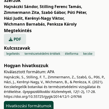
Szerzők
Hajnáczki Sándor
,
Stilling Ferenc Tamás
,
Zimmermann Zita
,
Szabó Gábor
,
Póti Péter
,
Házi Judit
,
Kerényi-Nagy Viktor
,
Wichmann Barnabás
,
Penksza Károly
Megtekintés
PDF
Kulcsszavak
legeltetés
természetvédelmi értékek
életforma
kecske
Hogyan hivatkozzuk
Kiválasztott formátum:
APA
Hajnáczki, S., Stilling, F. T., Zimmermann, Z., Szabó, G., Póti, P.,
Házi, J., Kerényi-Nagy, V., Wichmann, B., & Penksza, K. (2021).
Kecskelegelők botanikai és természetvédelmi vizsgálatai és
értékelése.
Gyepgazdálkodási Közlemények
,
12
(1-2), 17-28.
https://doi.org/10.55725/gygk/2014/12/1-2/9766
Hivatkozási formátumok