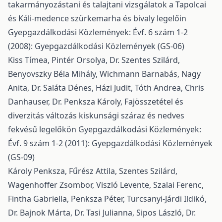
takarmányozástani és talajtani vizsgálatok a Tapolcai
és Káli-medence szürkemarha és bivaly legelőin
Gyepgazdálkodási Közlemények: Évf. 6 szám 1-2
(2008): Gyepgazdálkodási Közlemények (GS-06)
Kiss Tímea, Pintér Orsolya, Dr. Szentes Szilárd,
Benyovszky Béla Mihály, Wichmann Barnabás, Nagy
Anita, Dr. Saláta Dénes, Házi Judit, Tóth Andrea, Chris
Danhauser, Dr. Penksza Károly,
Fajösszetétel és
diverzitás változás kiskunsági száraz és nedves
fekvésű legelőkön
Gyepgazdálkodási Közlemények:
Évf. 9 szám 1-2 (2011): Gyepgazdálkodási Közlemények
(GS-09)
Károly Penksza, Fűrész Attila, Szentes Szilárd,
Wagenhoffer Zsombor, Viszló Levente, Szalai Ferenc,
Fintha Gabriella, Penksza Péter, Turcsanyi-Járdi Ildikó,
Dr. Bajnok Márta, Dr. Tasi Julianna, Sipos László, Dr.