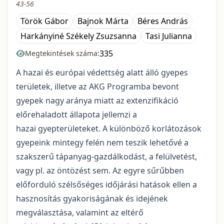
43-56
Török Gábor
Bajnok Márta
Béres András
Harkányiné Székely Zsuzsanna
Tasi Julianna
335
Megtekintések száma:
A hazai és európai védettség alatt álló gyepes
területek, illetve az AKG Programba bevont
gyepek nagy aránya miatt az extenzifikáció
előrehaladott állapota jellemzi a
hazai gyepterületeket. A különböző korlátozások
gyepeink mintegy felén nem teszik lehetővé a
szakszerű tápanyag-gazdálkodást, a felülvetést,
vagy pl. az öntözést sem. Az egyre sűrűbben
előforduló szélsőséges időjárási hatások ellen a
hasznosítás gyakoriságának és idejének
megválasztása, valamint az eltérő