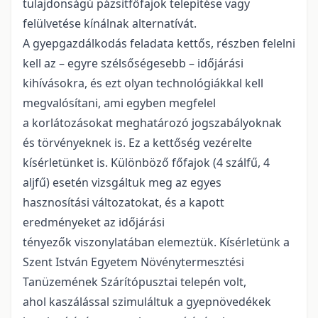
tulajdonságú pázsitfőfajok telepítése vagy
felülvetése kínálnak alternatívát.
A gyepgazdálkodás feladata kettős, részben felelni
kell az – egyre szélsőségesebb – időjárási
kihívásokra, és ezt olyan technológiákkal kell
megvalósítani, ami egyben megfelel
a korlátozásokat meghatározó jogszabályoknak
és törvényeknek is. Ez a kettőség vezérelte
kísérletünket is. Különböző főfajok (4 szálfű, 4
aljfű) esetén vizsgáltuk meg az egyes
hasznosítási változatokat, és a kapott
eredményeket az időjárási
tényezők viszonylatában elemeztük. Kísérletünk a
Szent István Egyetem Növénytermesztési
Tanüzemének Szárítópusztai telepén volt,
ahol kaszálással szimuláltuk a gyepnövedékek