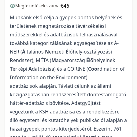
646
Megtekintések száma:
Munkánk első célja a gyepek pontos helyének és
területének meghatározása távérzékelési
módszerekkel és adatbázisok felhasználásával,
továbbá kategorizálásának egységesítése az Á-
NÉR (
Á
ltalános
N
emzeti
É
lőhely-osztályozási
R
endszer), MÉTA (
M
agyarország
É
lőhelyeinek
T
érképi
A
datbázisa) és a CORINE (
Coor
dination of
In
formation on the
E
nvironment)
adatbázisok alapján. Távlati célunk az állami
közigazgatásban rendszeresített döntéstámogató
háttér-adatbázis bővítése. Adatgyűjtést
végeztünk a KSH adatbázisa és a rendelkezésre
álló egyetemi és kutatóhelyek publikációi alapján a
hazai gyepek pontos kiterjedéséről. Eszerint 761