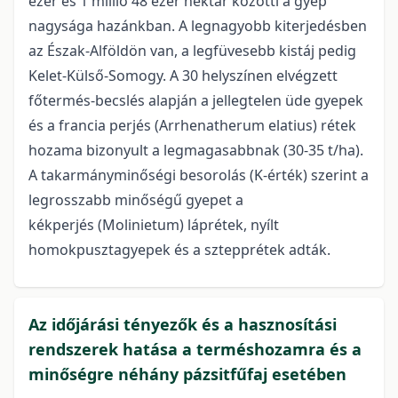
ezer és 1 millió 48 ezer hektár közötti a gyep
nagysága hazánkban. A legnagyobb kiterjedésben
az Észak-Alföldön van, a legfüvesebb kistáj pedig
Kelet-Külső-Somogy. A 30 helyszínen elvégzett
főtermés-becslés alapján a jellegtelen üde gyepek
és a francia perjés (Arrhenatherum elatius) rétek
hozama bizonyult a legmagasabbnak (30-35 t/ha).
A takarmányminőségi besorolás (K-érték) szerint a
legrosszabb minőségű gyepet a
kékperjés (Molinietum) láprétek, nyílt
homokpusztagyepek és a sztepprétek adták.
Az időjárási tényezők és a hasznosítási
rendszerek hatása a terméshozamra és a
minőségre néhány pázsitfűfaj esetében