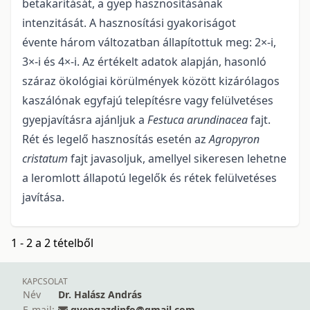
betakarítását, a gyep hasznosításának
intenzitását. A hasznosítási gyakoriságot
évente három változatban állapítottuk meg: 2×-i,
3×-i és 4×-i. Az értékelt adatok alapján, hasonló
száraz ökológiai körülmények között kizárólagos
kaszálónak egyfajú telepítésre vagy felülvetéses
gyepjavításra ajánljuk a
Festuca arundinacea
fajt.
Rét és legelő hasznosítás esetén az
Agropyron
cristatum
fajt javasoljuk, amellyel sikeresen lehetne
a leromlott állapotú legelők és rétek felülvetéses
javítása.
1 - 2 a 2 tételből
KAPCSOLAT
Név
Dr. Halász András
E-mail:
gyepgazdinfo@gmail.com