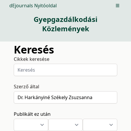
dEjournals Nyitóoldal
Open m
Gyepgazdálkodási
Közlemények
Keresés
Cikkek keresése
Szerző által
Publikált ez után