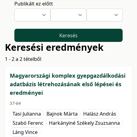
Publikált ez előtt
Keresés
Keresési eredmények
1 - 2 a 2 tételből
Magyarországi komplex gyepgazdálkodási
adatbázis létrehozásának első lépései és
eredményei
57-64
Tasi Julianna
Bajnok Márta
Halász András
Szabó Ferenc
Harkányiné Székely Zsuzsanna
Láng Vince