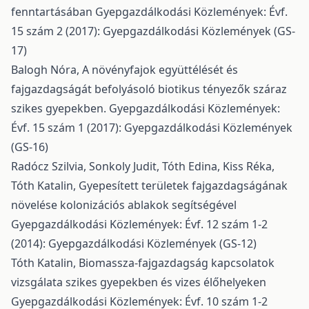
fenntartásában
Gyepgazdálkodási Közlemények: Évf.
15 szám 2 (2017): Gyepgazdálkodási Közlemények (GS-
17)
Balogh Nóra,
A növényfajok együttélését és
fajgazdagságát befolyásoló biotikus tényezők száraz
szikes gyepekben.
Gyepgazdálkodási Közlemények:
Évf. 15 szám 1 (2017): Gyepgazdálkodási Közlemények
(GS-16)
Radócz Szilvia, Sonkoly Judit, Tóth Edina, Kiss Réka,
Tóth Katalin,
Gyepesített területek fajgazdagságának
növelése kolonizációs ablakok segítségével
Gyepgazdálkodási Közlemények: Évf. 12 szám 1-2
(2014): Gyepgazdálkodási Közlemények (GS-12)
Tóth Katalin,
Biomassza-fajgazdagság kapcsolatok
vizsgálata szikes gyepekben és vizes élőhelyeken
Gyepgazdálkodási Közlemények: Évf. 10 szám 1-2