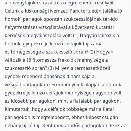
a növényfajok csírázási és megtelepedési esélyeit.
Célunk a Kiskunsági Nemzeti Park területén található
homoki parlagok spontán szukcessziójának tér-idő
helyettesítéses vizsgálatával a következő kutatási
kérdések megválaszolása volt: (1) Hogyan változik a
homoki gyepekre jellemző célfajok fajszáma
és tömegessége a szukcesszió során? (2) Hogyan
változik a fő fitomassza frakciók mennyisége a
szukcesszió során? (3) Milyen a természetközeli
gyepek regenerálódásának dinamikája a
vizsgált parlagokon? Eredményeink alapján a homoki
gyepekre jellemző célfajok mennyisége nagyobb volt
az idősebb parlagokon, mint a fiatalabb parlagokon.
Kimutattuk, hogy a célfajok többsége már a fiatal
parlagokon is megtelepedett, ehhez képest csupán
néhány új célfaj jelent meg az idős parlagokon. Ezek az