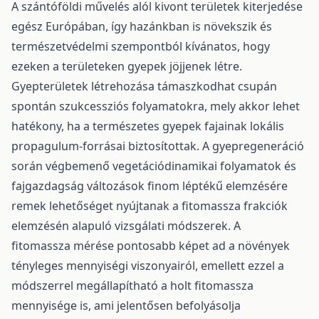
A szántóföldi művelés alól kivont területek kiterjedése
egész Európában, így hazánkban is növekszik és
természetvédelmi szempontból kívánatos, hogy
ezeken a területeken gyepek jöjjenek létre.
Gyepterületek létrehozása támaszkodhat csupán
spontán szukcessziós folyamatokra, mely akkor lehet
hatékony, ha a természetes gyepek fajainak lokális
propagulum-forrásai biztosítottak. A gyepregeneráció
során végbemenő vegetációdinamikai folyamatok és
fajgazdagság változások finom léptékű elemzésére
remek lehetőséget nyújtanak a fitomassza frakciók
elemzésén alapuló vizsgálati módszerek. A
fitomassza mérése pontosabb képet ad a növények
tényleges mennyiségi viszonyairól, emellett ezzel a
módszerrel megállapítható a holt fitomassza
mennyisége is, ami jelentősen befolyásolja