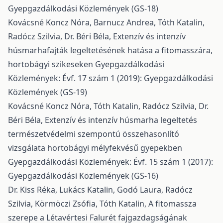
Gyepgazdálkodási Közlemények (GS-18)
Kovácsné Koncz Nóra, Barnucz Andrea, Tóth Katalin,
Radócz Szilvia, Dr. Béri Béla,
Extenzív és intenzív
húsmarhafajták legeltetésének hatása a fitomasszára,
hortobágyi szikeseken
Gyepgazdálkodási
Közlemények: Évf. 17 szám 1 (2019): Gyepgazdálkodási
Közlemények (GS-19)
Kovácsné Koncz Nóra, Tóth Katalin, Radócz Szilvia, Dr.
Béri Béla,
Extenzív és intenzív húsmarha legeltetés
természetvédelmi szempontú összehasonlító
vizsgálata hortobágyi mélyfekvésű gyepekben
Gyepgazdálkodási Közlemények: Évf. 15 szám 1 (2017):
Gyepgazdálkodási Közlemények (GS-16)
Dr. Kiss Réka, Lukács Katalin, Godó Laura, Radócz
Szilvia, Körmöczi Zsófia, Tóth Katalin,
A fitomassza
szerepe a Létavértesi Falurét fajgazdagságának