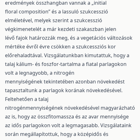
eredmények összhangban vannak a „initial
floral composition” és a lassuló szukcesszió
elméletével, melyek szerint a szukcesszió
végkimenetelét a már kezdeti szakaszban jelen
lévő fajok határozzák meg, és a vegetációs változások
mértéke évről évre csökken a szukcessziós kor
előrehaladtával. Vizsgálatunkban kimutattuk, hogy a
talaj kálium- és foszfor-tartalma a fiatal parlagokon
volt a legnagyobb, a nitrogén
mennyiségének tekintetében azonban növekedést
tapasztaltunk a parlagok korának növekedésével.
Feltehetően a talaj
nitrogénmennyiségének növekedésével magyarázható
az is, hogy az összfitomassza és az avar mennyisége
az idős parlagokon volt a legmagasabb. Vizsgálataink
során megállapítottuk, hogy a középidős és