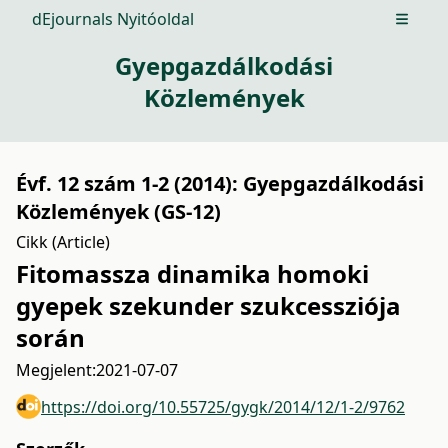
dEjournals Nyitóoldal
Open m
Gyepgazdálkodási
Közlemények
Évf. 12 szám 1-2 (2014): Gyepgazdálkodási
Közlemények (GS-12)
Cikk (Article)
Fitomassza dinamika homoki
gyepek szekunder szukcessziója
során
Megjelent:
2021-07-07
https://doi.org/10.55725/gygk/2014/12/1-2/9762