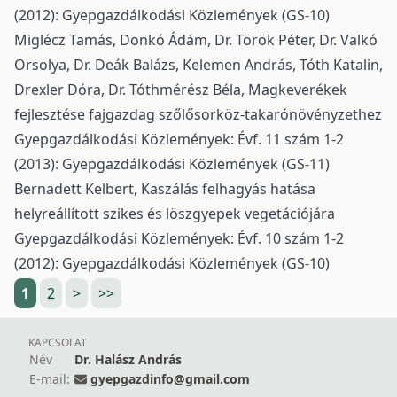
(2012): Gyepgazdálkodási Közlemények (GS-10)
Miglécz Tamás, Donkó Ádám, Dr. Török Péter, Dr. Valkó
Orsolya, Dr. Deák Balázs, Kelemen András, Tóth Katalin,
Drexler Dóra, Dr. Tóthmérész Béla,
Magkeverékek
fejlesztése fajgazdag szőlősorköz-takarónövényzethez
Gyepgazdálkodási Közlemények: Évf. 11 szám 1-2
(2013): Gyepgazdálkodási Közlemények (GS-11)
Bernadett Kelbert,
Kaszálás felhagyás hatása
helyreállított szikes és löszgyepek vegetációjára
Gyepgazdálkodási Közlemények: Évf. 10 szám 1-2
(2012): Gyepgazdálkodási Közlemények (GS-10)
1
2
>
>>
KAPCSOLAT
Név
Dr. Halász András
E-mail:
gyepgazdinfo@gmail.com