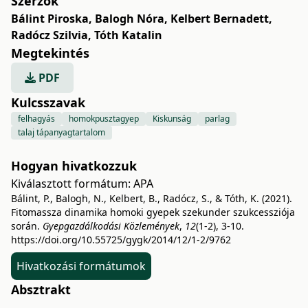
Szerzők
Bálint Piroska
,
Balogh Nóra
,
Kelbert Bernadett
,
Radócz Szilvia
,
Tóth Katalin
Megtekintés
PDF
Kulcsszavak
felhagyás
homokpusztagyep
Kiskunság
parlag
talaj tápanyagtartalom
Hogyan hivatkozzuk
Kiválasztott formátum:
APA
Bálint, P., Balogh, N., Kelbert, B., Radócz, S., & Tóth, K. (2021).
Fitomassza dinamika homoki gyepek szekunder szukcessziója
során.
Gyepgazdálkodási Közlemények
,
12
(1-2), 3-10.
https://doi.org/10.55725/gygk/2014/12/1-2/9762
Hivatkozási formátumok
Absztrakt