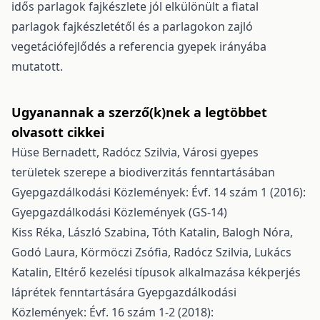
idős parlagok fajkészlete jól elkülönült a fiatal
parlagok fajkészletétől és a parlagokon zajló
vegetációfejlődés a referencia gyepek irányába
mutatott.
Ugyanannak a szerző(k)nek a legtöbbet
olvasott cikkei
Hüse Bernadett, Radócz Szilvia,
Városi gyepes
területek szerepe a biodiverzitás fenntartásában
Gyepgazdálkodási Közlemények: Évf. 14 szám 1 (2016):
Gyepgazdálkodási Közlemények (GS-14)
Kiss Réka, László Szabina, Tóth Katalin, Balogh Nóra,
Godó Laura, Körmöczi Zsófia, Radócz Szilvia, Lukács
Katalin,
Eltérő kezelési típusok alkalmazása kékperjés
láprétek fenntartására
Gyepgazdálkodási
Közlemények: Évf. 16 szám 1-2 (2018):