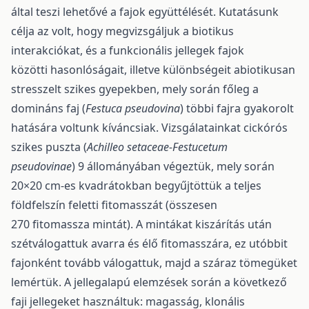
által teszi lehetővé a fajok együttélését. Kutatásunk
célja az volt, hogy megvizsgáljuk a biotikus
interakciókat, és a funkcionális jellegek fajok
közötti hasonlóságait, illetve különbségeit abiotikusan
stresszelt szikes gyepekben, mely során főleg a
domináns faj (
Festuca pseudovina
) többi fajra gyakorolt
hatására voltunk kíváncsiak. Vizsgálatainkat cickórós
szikes puszta (
Achilleo setaceae-Festucetum
pseudovinae
) 9 állományában végeztük, mely során
20×20 cm-es kvadrátokban begyűjtöttük a teljes
földfelszín feletti fitomasszát (összesen
270 fitomassza mintát). A mintákat kiszárítás után
szétválogattuk avarra és élő fitomasszára, ez utóbbit
fajonként tovább válogattuk, majd a száraz tömegüket
lemértük. A jellegalapú elemzések során a következő
faji jellegeket használtuk: magasság, klonális