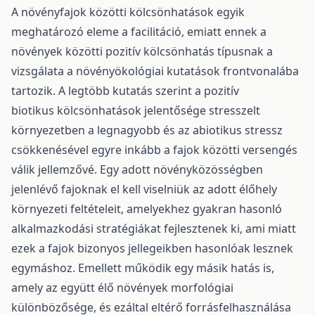
A növényfajok közötti kölcsönhatások egyik
meghatározó eleme a facilitáció, emiatt ennek a
növények közötti pozitív kölcsönhatás típusnak a
vizsgálata a növényökológiai kutatások frontvonalába
tartozik. A legtöbb kutatás szerint a pozitív
biotikus kölcsönhatások jelentősége stresszelt
környezetben a legnagyobb és az abiotikus stressz
csökkenésével egyre inkább a fajok közötti versengés
válik jellemzővé. Egy adott növényközösségben
jelenlévő fajoknak el kell viselniük az adott élőhely
környezeti feltételeit, amelyekhez gyakran hasonló
alkalmazkodási stratégiákat fejlesztenek ki, ami miatt
ezek a fajok bizonyos jellegeikben hasonlóak lesznek
egymáshoz. Emellett működik egy másik hatás is,
amely az együtt élő növények morfológiai
különbözősége, és ezáltal eltérő forrásfelhasználása