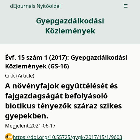
dEjournals Nyitóoldal
Open m
Gyepgazdálkodási
Közlemények
Évf. 15 szám 1 (2017): Gyepgazdálkodási
Közlemények (GS-16)
Cikk (Article)
A növényfajok együttélését és
fajgazdagságát befolyásoló
biotikus tényezők száraz szikes
gyepekben.
Megjelent:
2021-06-17
https://doi.org/10.55725/gygk/2017/15/1/9603