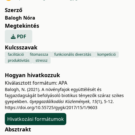
Szerző
Balogh Nóra
Megtekintés
PDF
Kulcsszavak
facilitáció
fitomassza
funkcionális diverzitás
kompetíció
produktivitás
stressz
Hogyan hivatkozzuk
Kiválasztott formátum:
APA
Balogh, N. (2021). A növényfajok együttélését és
fajgazdagságát befolyásoló biotikus tényezők száraz szikes
gyepekben.
Gyepgazdálkodási Közlemények
,
15
(1), 5-12.
https://doi.org/10.55725/gygk/2017/15/1/9603
Hivatkozási formátumok
Absztrakt