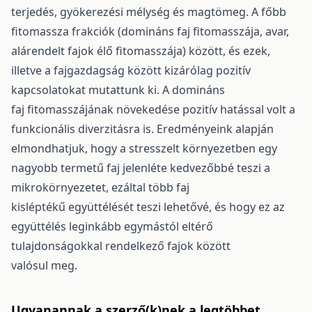
terjedés, gyökerezési mélység és magtömeg. A főbb
fitomassza frakciók (domináns faj fitomasszája, avar,
alárendelt fajok élő fitomasszája) között, és ezek,
illetve a fajgazdagság között kizárólag pozitív
kapcsolatokat mutattunk ki. A domináns
faj fitomasszájának növekedése pozitív hatással volt a
funkcionális diverzitásra is. Eredményeink alapján
elmondhatjuk, hogy a stresszelt környezetben egy
nagyobb termetű faj jelenléte kedvezőbbé teszi a
mikrokörnyezetet, ezáltal több faj
kisléptékű együttélését teszi lehetővé, és hogy ez az
együttélés leginkább egymástól eltérő
tulajdonságokkal rendelkező fajok között
valósul meg.
Ugyanannak a szerző(k)nek a legtöbbet