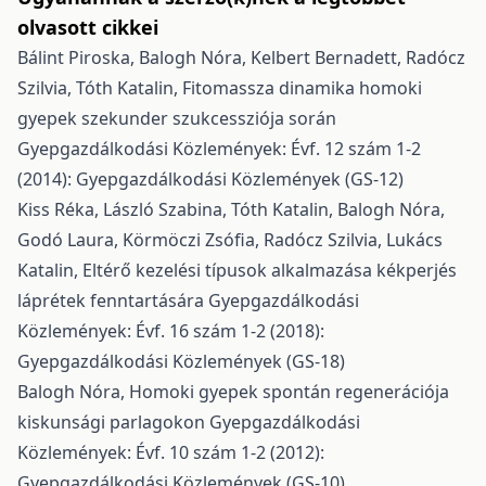
olvasott cikkei
Bálint Piroska, Balogh Nóra, Kelbert Bernadett, Radócz
Szilvia, Tóth Katalin,
Fitomassza dinamika homoki
gyepek szekunder szukcessziója során
Gyepgazdálkodási Közlemények: Évf. 12 szám 1-2
(2014): Gyepgazdálkodási Közlemények (GS-12)
Kiss Réka, László Szabina, Tóth Katalin, Balogh Nóra,
Godó Laura, Körmöczi Zsófia, Radócz Szilvia, Lukács
Katalin,
Eltérő kezelési típusok alkalmazása kékperjés
láprétek fenntartására
Gyepgazdálkodási
Közlemények: Évf. 16 szám 1-2 (2018):
Gyepgazdálkodási Közlemények (GS-18)
Balogh Nóra,
Homoki gyepek spontán regenerációja
kiskunsági parlagokon
Gyepgazdálkodási
Közlemények: Évf. 10 szám 1-2 (2012):
Gyepgazdálkodási Közlemények (GS-10)