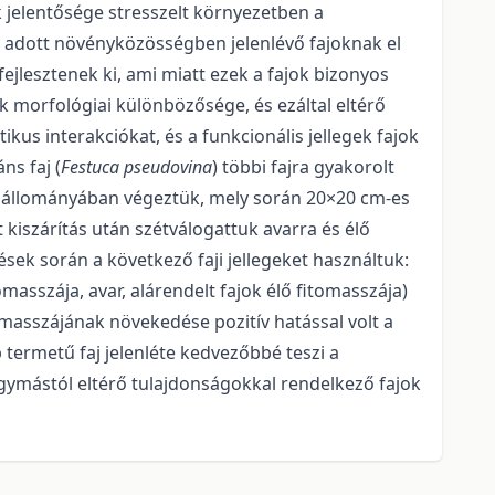
k jelentősége stresszelt környezetben a
gy adott növényközösségben jelenlévő fajoknak el
fejlesztenek ki, ami miatt ezek a fajok bizonyos
 morfológiai különbözősége, és ezáltal eltérő
ikus interakciókat, és a funkcionális jellegek fajok
ns faj (
Festuca pseudovina
) többi fajra gyakorolt
9 állományában végeztük, mely során 20×20 cm-es
 kiszárítás után szétválogattuk avarra és élő
sek során a következő faji jellegeket használtuk:
asszája, avar, alárendelt fajok élő fitomasszája)
tomasszájának növekedése pozitív hatással volt a
termetű faj jelenléte kedvezőbbé teszi a
 egymástól eltérő tulajdonságokkal rendelkező fajok