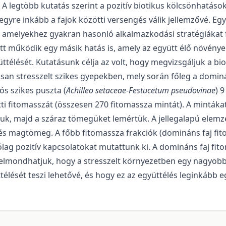
A legtöbb kutatás szerint a pozitív biotikus kölcsönhatáso
egyre inkább a fajok közötti versengés válik jellemzővé. E
eit, amelyekhez gyakran hasonló alkalmazkodási stratégiákat 
t működik egy másik hatás is, amely az együtt élő növények
üttélését. Kutatásunk célja az volt, hogy megvizsgáljuk a biot
usan stresszelt szikes gyepekben, mely során főleg a dominá
ós szikes puszta (
Achilleo setaceae-Festucetum pseudovinae
) 
tti fitomasszát (összesen 270 fitomassza mintát). A mintákat
uk, majd a száraz tömegüket lemértük. A jellegalapú elemzé
s magtömeg. A főbb fitomassza frakciók (domináns faj fitom
rólag pozitív kapcsolatokat mutattunk ki. A domináns faj fi
n elmondhatjuk, hogy a stresszelt környezetben egy nagyobb 
ttélését teszi lehetővé, és hogy ez az együttélés leginkább