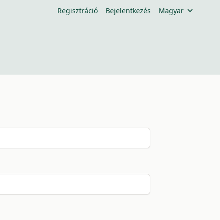
Regisztráció
Bejelentkezés
Magyar