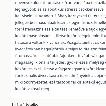
növényökológiai kutatások frontvonalába tartozik. 
legnagyobb és az abiotikus stressz csökkenésével 
kell viselniük az adott élőhely környezeti feltétel
jellegeikben hasonlóak lesznek egymáshoz. Emellet
forrásfelhasználása által teszi lehetővé a fajok egy
közötti hasonlóságait, illetve különbségeit abiotik
hatására voltunk kíváncsiak. Vizsgálatainkat cickór
kvadrátokban begyűjtöttük a teljes földfelszín fele
fitomasszára, ez utóbbit fajonként tovább válogatt
magasság, klonális terjedés, gyökerezési mélység é
között, és ezek, illetve a fajgazdagság között kizá
funkcionális diverzitásra is. Eredményeink alapjá
mikrokörnyezetet, ezáltal több faj kisléptékű együ
között valósul meg.
1 - 1 a 1 tételből