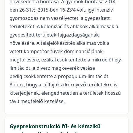
növekedett a borítása. A gyomok borítása 2014-
ben 26-31%, 2015-ben 16-23% volt, így intenzív
gyomosodás nem veszélyezteti a gyepesített
területeket. A kolonizációs ablakok alkalmasak a
gyepesített területek fajgazdagságának
növelésére. A talajelőkészítés alkalmas volt a
vetett kompetítor füvek dominanciájának
megtörésére, ezáltal csökkentette a mikroélőhely-
limitációt, a diverz magkeverék vetése
pedig csökkentette a propagulum-limitációt.
Ahhoz, hogy a célfajok a környező területekre is
kiterjedjenek, elengedhetetlen a területek hosszú
távú megfelelő kezelése.
Gyeprekonstrukció fű- és kétszikű