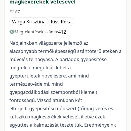
magkeverékek vetésével
61-67
Varga Krisztina
Kiss Réka
412
Megtekintések száma:
Napjainkban világszerte jellemző az
alacsonyabb termőképességű szántóterületeken a
művelés felhagyása. A parlagok gyepesítése
megfelelő megoldás lehet a
gyepterületek növelésére, ami mind
természetvédelmi, mind
gyepgazdálkodási szempontból kiemelt
fontosságú. Vizsgálatunkban két
elterjedt gyepesítési módszert (fűmag-vetés és
kétszikű magkeverékek vetése), illetve ezek
együttes alkalmazását teszteltük. Eredményeink