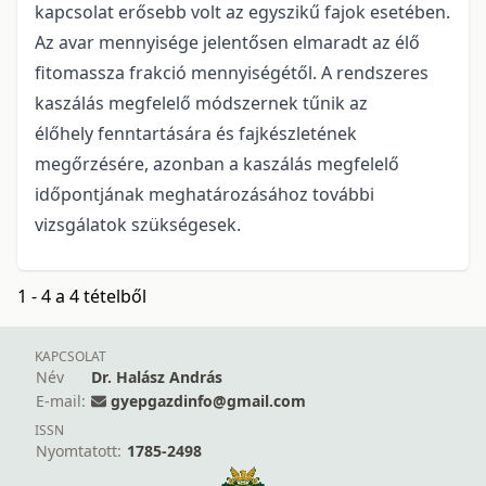
kapcsolat erősebb volt az egyszikű fajok esetében.
Az avar mennyisége jelentősen elmaradt az élő
fitomassza frakció mennyiségétől. A rendszeres
kaszálás megfelelő módszernek tűnik az
élőhely fenntartására és fajkészletének
megőrzésére, azonban a kaszálás megfelelő
időpontjának meghatározásához további
vizsgálatok szükségesek.
1 - 4 a 4 tételből
KAPCSOLAT
Név
Dr. Halász András
E-mail:
gyepgazdinfo@gmail.com
ISSN
Nyomtatott:
1785-2498