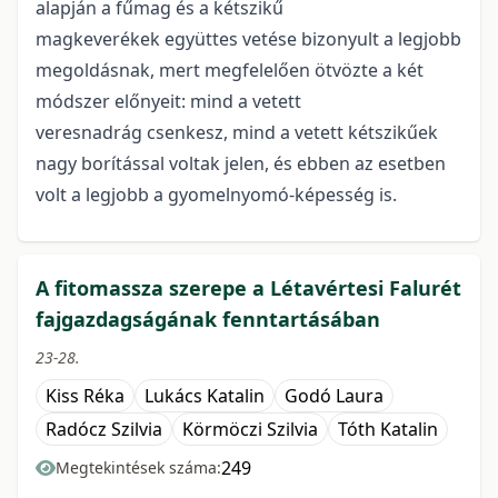
alapján a fűmag és a kétszikű
magkeverékek együttes vetése bizonyult a legjobb
megoldásnak, mert megfelelően ötvözte a két
módszer előnyeit: mind a vetett
veresnadrág csenkesz, mind a vetett kétszikűek
nagy borítással voltak jelen, és ebben az esetben
volt a legjobb a gyomelnyomó-képesség is.
A fitomassza szerepe a Létavértesi Falurét
fajgazdagságának fenntartásában
23-28.
Kiss Réka
Lukács Katalin
Godó Laura
Radócz Szilvia
Körmöczi Szilvia
Tóth Katalin
249
Megtekintések száma: