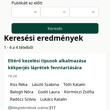
Publikált ez előtt
Keresés
Keresési eredmények
1 - 4 a 4 tételből
Eltérő kezelési típusok alkalmazása
kékperjés láprétek fenntartására
19-24.
Kiss Réka
László Szabina
Tóth Katalin
Balogh Nóra
Godó Laura
Körmöczi Zsófia
Radócz Szilvia
Lukács Katalin
317
Megtekintések száma: