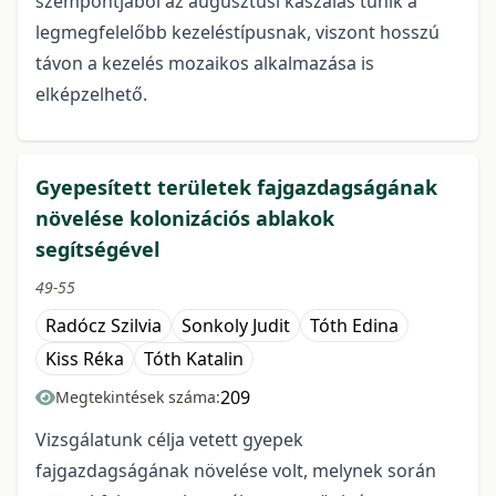
szempontjából az augusztusi kaszálás tűnik a
legmegfelelőbb kezeléstípusnak, viszont hosszú
távon a kezelés mozaikos alkalmazása is
elképzelhető.
Gyepesített területek fajgazdagságának
növelése kolonizációs ablakok
segítségével
49-55
Radócz Szilvia
Sonkoly Judit
Tóth Edina
Kiss Réka
Tóth Katalin
209
Megtekintések száma:
Vizsgálatunk célja vetett gyepek
fajgazdagságának növelése volt, melynek során