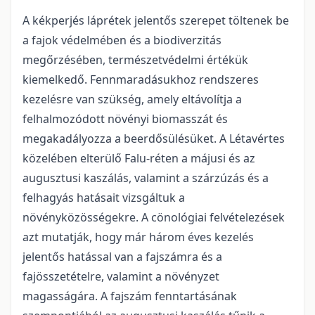
A kékperjés láprétek jelentős szerepet töltenek be
a fajok védelmében és a biodiverzitás
megőrzésében, természetvédelmi értékük
kiemelkedő. Fennmaradásukhoz rendszeres
kezelésre van szükség, amely eltávolítja a
felhalmozódott növényi biomasszát és
megakadályozza a beerdősülésüket. A Létavértes
közelében elterülő Falu-réten a májusi és az
augusztusi kaszálás, valamint a szárzúzás és a
felhagyás hatásait vizsgáltuk a
növényközösségekre. A cönológiai felvételezések
azt mutatják, hogy már három éves kezelés
jelentős hatással van a fajszámra és a
fajösszetételre, valamint a növényzet
magasságára. A fajszám fenntartásának