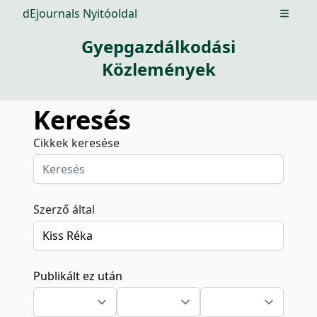
dEjournals Nyitóoldal
Open m
Gyepgazdálkodási
Közlemények
Keresés
Cikkek keresése
Szerző által
Publikált ez után