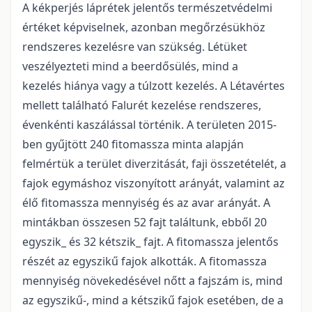
A kékperjés láprétek jelentős természetvédelmi
értéket képviselnek, azonban megőrzésükhöz
rendszeres kezelésre van szükség. Létüket
veszélyezteti mind a beerdősülés, mind a
kezelés hiánya vagy a túlzott kezelés. A Létavértes
mellett található Falurét kezelése rendszeres,
évenkénti kaszálással történik. A területen 2015-
ben gyűjtött 240 fitomassza minta alapján
felmértük a terület diverzitását, faji összetételét, a
fajok egymáshoz viszonyított arányát, valamint az
élő fitomassza mennyiség és az avar arányát. A
mintákban összesen 52 fajt találtunk, ebből 20
egyszik_ és 32 kétszik_ fajt. A fitomassza jelentős
részét az egyszikű fajok alkották. A fitomassza
mennyiség növekedésével nőtt a fajszám is, mind
az egyszikű-, mind a kétszikű fajok esetében, de a