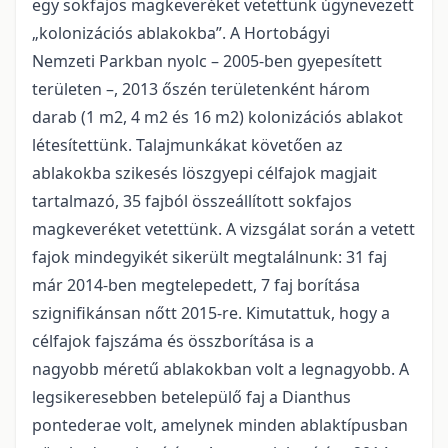
egy sokfajos magkeveréket vetettünk úgynevezett
„kolonizációs ablakokba”. A Hortobágyi
Nemzeti Parkban nyolc – 2005-ben gyepesített
területen –, 2013 őszén területenként három
darab (1 m2, 4 m2 és 16 m2) kolonizációs ablakot
létesítettünk. Talajmunkákat követően az
ablakokba szikesés löszgyepi célfajok magjait
tartalmazó, 35 fajból összeállított sokfajos
magkeveréket vetettünk. A vizsgálat során a vetett
fajok mindegyikét sikerült megtalálnunk: 31 faj
már 2014-ben megtelepedett, 7 faj borítása
szignifikánsan nőtt 2015-re. Kimutattuk, hogy a
célfajok fajszáma és összborítása is a
nagyobb méretű ablakokban volt a legnagyobb. A
legsikeresebben betelepülő faj a Dianthus
pontederae volt, amelynek minden ablaktípusban