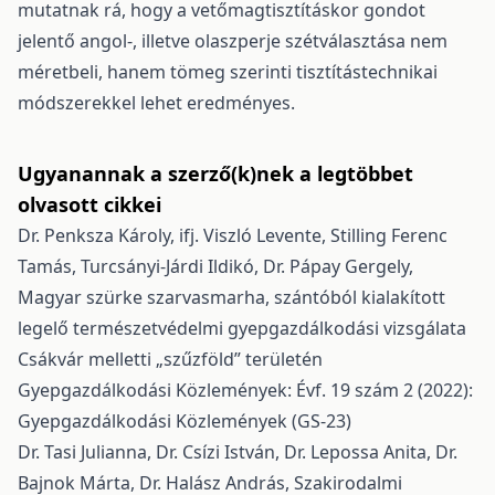
mutatnak rá, hogy a vetőmagtisztításkor gondot
jelentő angol-, illetve olaszperje szétválasztása nem
méretbeli, hanem tömeg szerinti tisztítástechnikai
módszerekkel lehet eredményes.
Ugyanannak a szerző(k)nek a legtöbbet
olvasott cikkei
Dr. Penksza Károly, ifj. Viszló Levente, Stilling Ferenc
Tamás, Turcsányi-Járdi Ildikó, Dr. Pápay Gergely,
Magyar szürke szarvasmarha, szántóból kialakított
legelő természetvédelmi gyepgazdálkodási vizsgálata
Csákvár melletti „szűzföld” területén
Gyepgazdálkodási Közlemények: Évf. 19 szám 2 (2022):
Gyepgazdálkodási Közlemények (GS-23)
Dr. Tasi Julianna, Dr. Csízi István, Dr. Lepossa Anita, Dr.
Bajnok Márta, Dr. Halász András,
Szakirodalmi