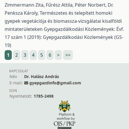
Zimmermann Zita, Fűrész Attila, Péter Norbert, Dr.
Penksza Károly,
Természetes és telepített homoki
gyepek vegetációja és biomassza-vizsgálatai kisalföldi
mintaterületeken
Gyepgazdálkodási Közlemények: Évf.
17 szám 1 (2019): Gyepgazdálkodási Közlemények (GS-
19)
1
2
3
4
5
6
>
>>
KAPCSOLAT
Név
Dr. Halász András
E-mail:
gyepgazdinfo@gmail.com
ISSN
Nyomtatott:
1785-2498