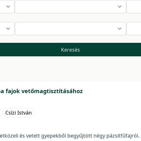
Keresés
oa fajok vetőmagtisztításához
Csízi István
özeli és vetett gyepekből begyűjtött négy pázsitfűfajról. 