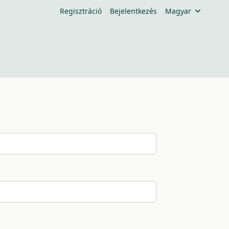
Regisztráció
Bejelentkezés
Magyar