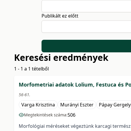
Publikált ez előtt
Keresési eredmények
1 - 1 a 1 tételből
Morfometriai adatok Lolium, Festuca és P
56-61.
Varga Krisztina
Murányi Eszter
Pápay Gergely
506
Megtekintések száma:
Morfológiai méréseket végeztünk karcagi természetk