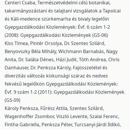
Centeri Csaba,
Természetvédelmi célú botanikai,
takarmányozástani és talajtani vizsgálatok a Tapolcai
és Káli-medence szürkemarha és bivaly legelőin
Gyepgazdálkodási Közlemények: Évf. 6 szám 1-2
(2008): Gyepgazdálkodási Közlemények (GS-06)
Kiss Tímea, Pintér Orsolya, Dr. Szentes Szilárd,
Benyovszky Béla Mihály, Wichmann Barnabás, Nagy
Anita, Dr. Saláta Dénes, Házi Judit, Tóth Andrea, Chris
Danhauser, Dr. Penksza Károly,
Fajösszetétel és
diverzitás változás kiskunsági száraz és nedves
fekvésű legelőkön
Gyepgazdálkodási Közlemények:
Évf. 9 szám 1-2 (2011): Gyepgazdálkodási Közlemények
(GS-09)
Károly Penksza, Fűrész Attila, Szentes Szilárd,
Wagenhoffer Zsombor, Viszló Levente, Szalai Ferenc,
Fintha Gabriella, Penksza Péter, Turcsanyi-Járdi Ildikó,