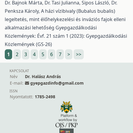
Dr. Bajnok Márta, Dr. Tasi Julianna, Sipos László, Dr.
Penksza Károly,
A házi vízibivaly (Bubalus bubalis)
legeltetés, mint élőhelykezelési és inváziós fajok elleni
alkalmazási lehetőség
Gyepgazdálkodási
Közlemények: Évf. 21 szám 1 (2023): Gyepgazdálkodási
Közlemények (GS-26)
1
2
3
4
5
6
7
>
>>
KAPCSOLAT
Név
Dr. Halász András
E-mail:
gyepgazdinfo@gmail.com
ISSN
Nyomtatott:
1785-2498