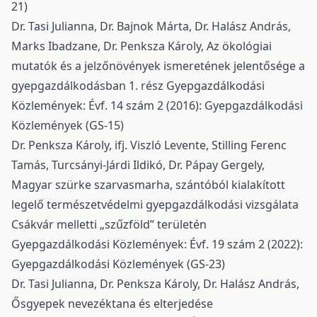
21)
Dr. Tasi Julianna, Dr. Bajnok Márta, Dr. Halász András,
Marks Ibadzane, Dr. Penksza Károly,
Az ökológiai
mutatók és a jelzőnövények ismeretének jelentősége a
gyepgazdálkodásban 1. rész
Gyepgazdálkodási
Közlemények: Évf. 14 szám 2 (2016): Gyepgazdálkodási
Közlemények (GS-15)
Dr. Penksza Károly, ifj. Viszló Levente, Stilling Ferenc
Tamás, Turcsányi-Járdi Ildikó, Dr. Pápay Gergely,
Magyar szürke szarvasmarha, szántóból kialakított
legelő természetvédelmi gyepgazdálkodási vizsgálata
Csákvár melletti „szűzföld” területén
Gyepgazdálkodási Közlemények: Évf. 19 szám 2 (2022):
Gyepgazdálkodási Közlemények (GS-23)
Dr. Tasi Julianna, Dr. Penksza Károly, Dr. Halász András,
Ősgyepek nevezéktana és elterjedése