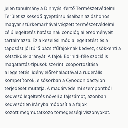
Jelen tanulmány a Dinnyési-fertő Természetvédelmi
Terület szikesedő gyeptársulásaiban az őshonos
magyar szürkemarhával végzett természetvédelmi
célú legeltetés hatásainak cönológiai eredményeit
tartalmazza. Ez a kezelési mód a legeltetést és a
taposást jól tűrő pázsitfűfajoknak kedvez, csökkenti a
kétszikűek arányát. A fajok Borhidi-féle szociális
magatartás-típusok szerinti csoportosítása
a legeltetési idény előrehaladtával a ruderális
kompetítorok, elsősorban a Cynodon dactylon
terjedését mutatja. A madárvédelmi szempontból
kedvező legeltetés növeli a fajszámot, azonban
kedvezőtlen irányba módosítja a fajok
között megmutatkozó tömegességi viszonyokat.