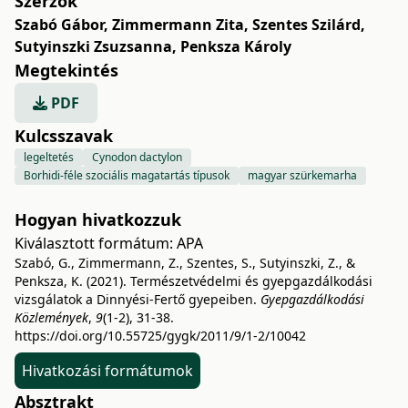
Szerzők
Szabó Gábor
,
Zimmermann Zita
,
Szentes Szilárd
,
Sutyinszki Zsuzsanna
,
Penksza Károly
Megtekintés
PDF
Kulcsszavak
legeltetés
Cynodon dactylon
Borhidi-féle szociális magatartás típusok
magyar szürkemarha
Hogyan hivatkozzuk
Kiválasztott formátum:
APA
Szabó, G., Zimmermann, Z., Szentes, S., Sutyinszki, Z., &
Penksza, K. (2021). Természetvédelmi és gyepgazdálkodási
vizsgálatok a Dinnyési-Fertő gyepeiben.
Gyepgazdálkodási
Közlemények
,
9
(1-2), 31-38.
https://doi.org/10.55725/gygk/2011/9/1-2/10042
Hivatkozási formátumok
Absztrakt