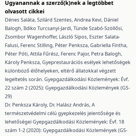
Ugyanannak a szerző(k)nek a legtöbbet
olvasott cikkei
Dénes Saláta, Szilárd Szentes, Andrea Kevi, Dániel
Balogh, Ildiko Turcsanyi-Jardi, Tünde Szabó-Szöllősi,
Zsombor Wagenhoffer, László Sipos, Eszter Salata-
Falusi, Ferenc Stilling, Péter Penksza, Gabriella Fintha,
Péter Póti, Attila Fűrész, Ferenc Pajor, Petra Balogh,
Károly Penksza,
Gyeprestaurációs esélyek lehetőségek
különböző élőhelyeken, eltérő állatokkal végzett
legeltetés során.
Gyepgazdálkodási Közlemények: Évf.
22 szám 2 (2025): Gyepgazdálkodási Közlemények (GS-
29)
Dr. Penksza Károly, Dr. Halász András,
A
természetvédelmi célú gyepkezelés jelentősége és
lehetőségei
Gyepgazdálkodási Közlemények: Évf. 18
szám 1-2 (2020): Gyepgazdálkodási Közlemények (GS-