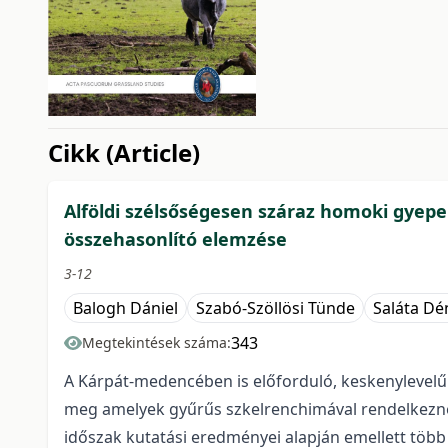
issue.tableOfContents6a7
Cikk (Article)
Alföldi szélsőségesen száraz homoki gyep
összehasonlító elemzése
3-12
Balogh Dániel
Szabó-Szöllösi Tünde
Saláta Dé
343
Megtekintések száma:
A Kárpát-medencében is előforduló, keskenylevelű F
meg amelyek gyűrűs szkelrenchimával rendelkeznek 
időszak kutatási eredményei alapján emellett több