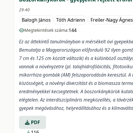
29-40
Balogh János
Tóth Adrienn
Freiler-Nagy Ágnes
144
Megtekintések száma:
Ez az áttekintő tanulmányban a mérsékelt övi gyepekben
Bemutatja a Magyarországon előforduló 92 ilyen gombaf
7 cm és 125 cm között változik) és a különböző osztály
vannak a növényzetre (pl. talajhidrofóbicitás, fitotoxi
mikorrhiza gombák (AM) felszaporodásán keresztül. A 
közösségeit, a növényi diverzitást és a biomassza terme
eredményekkel kecsegtetnek. A boszorkánykörök kutat
elégtelen. Az interdiszciplináris megközelítés, a távé
gyepek megóvásához, helyreállításához és a klímavált
PDF
116