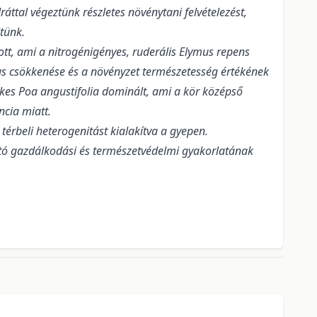
ttal végeztünk részletes növénytani felvételezést,
tünk.
ott, ami a nitrogénigényes, ruderális Elymus repens
us csökkenése és a növényzet természetesség értékének
tékes Poa angustifolia dominált, ami a kör középső
cia miatt.
rbeli heterogenitást kialakítva a gyepen.
tó gazdálkodási és természetvédelmi gyakorlatának