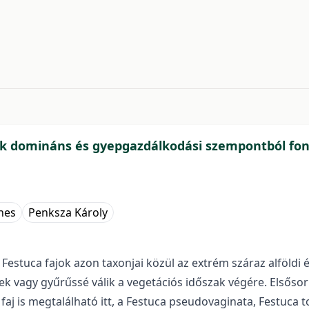
6583e9758b
ek domináns és gyepgazdálkodási szempontból font
nes
Penksza Károly
estuca fajok azon taxonjai közül az extrém száraz alföldi é
vagy gyűrűssé válik a vegetációs időszak végére. Elsősorban
 faj is megtalálható itt, a Festuca pseudovaginata, Festuc