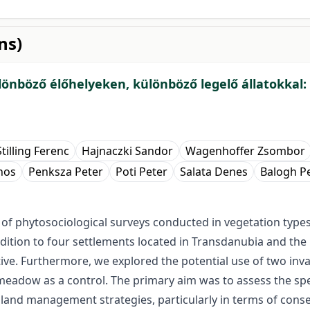
ns)
lönböző élőhelyeken, különböző legelő állatokkal:
Stilling Ferenc
Hajnaczki Sandor
Wagenhoffer Zsombor
nos
Penksza Peter
Poti Peter
Salata Denes
Balogh P
 of phytosociological surveys conducted in vegetation type
dition to four settlements located in Transdanubia and the
. Furthermore, we explored the potential use of two invas
eadow as a control. The primary aim was to assess the spec
sland management strategies, particularly in terms of cons