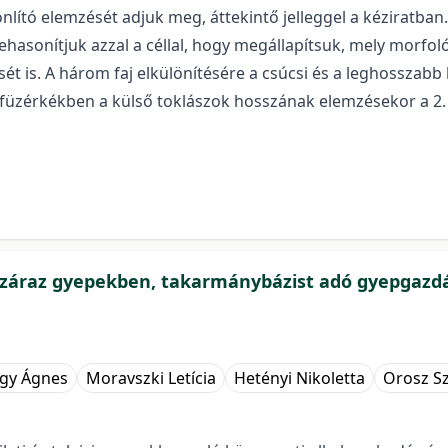
lító elemzését adjuk meg, áttekintő jelleggel a kéziratban. 
szehasonítjuk azzal a céllal, hogy megállapítsuk, mely morfo
sét is. A három faj elkülönítésére a csúcsi és a leghosszab
füzérkékben a külső toklászok hosszának elemzésekor a 2. 
 száraz gyepekben, takarmánybázist adó gyepgazdá
agy Ágnes
Moravszki Letícia
Hetényi Nikoletta
Orosz Sz