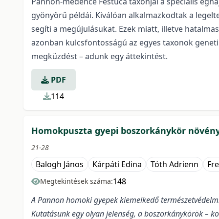
Pannon-medence Festuca taxonjai a speciális éghaj
gyönyörű példái. Kiválóan alkalmazkodtak a legel
segíti a megújulásukat. Ezek miatt, illetve hatalm
azonban kulcsfontosságú az egyes taxonok genetikai
megküzdést – adunk egy áttekintést.
PDF
114
Homokpuszta gyepi boszorkánykör növényt
21-28
Balogh János
Kárpáti Edina
Tóth Adrienn
Fre
148
Megtekintések száma:
A Pannon homoki gyepek kiemelkedő természetvédelmi é
Kutatásunk egy olyan jelenség, a boszorkánykörök – kon