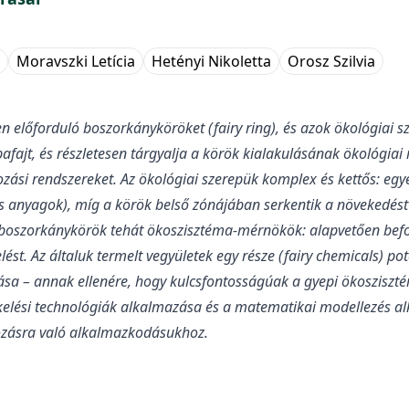
Moravszki Letícia
Hetényi Nikoletta
Orosz Szilvia
 előforduló boszorkányköröket (fairy ring), és azok ökológiai sz
ajt, és részletesen tárgyalja a körök kialakulásának ökológiai
ozási rendszereket. Az ökológiai szerepük komplex és kettős: egy
kus anyagok), míg a körök belső zónájában serkentik a növekedést 
boszorkánykörök tehát ökoszisztéma-mérnökök: alapvetően befoly
lést. Az általuk termelt vegyületek egy része (fairy chemicals) 
ása – annak ellenére, hogy kulcsfontosságúak a gyepi ökoszi
rzékelési technológiák alkalmazása és a matematikai modellezés 
ozásra való alkalmazkodásukhoz.