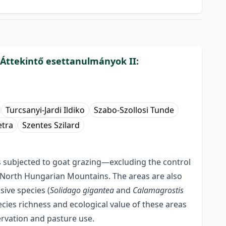
 Áttekintő esettanulmányok II:
Turcsanyi-Jardi Ildiko
Szabo-Szollosi Tunde
etra
Szentes Szilard
s subjected to goat grazing—excluding the control
 North Hungarian Mountains. The areas are also
ive species (
Solidago gigantea
and
Calamagrostis
ies richness and ecological value of these areas
ervation and pasture use.