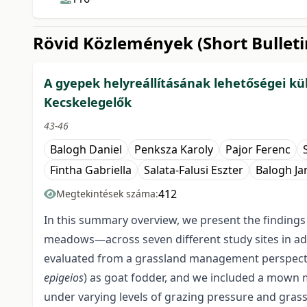
Rövid Közlemények (Short Bulleti
A gyepek helyreállításának lehetőségei kü
Kecskelegelők
43-46
Balogh Daniel
Penksza Karoly
Pajor Ferenc
Fintha Gabriella
Salata-Falusi Eszter
Balogh Ja
412
Megtekintések száma:
In this summary overview, we present the findings
meadows—across seven different study sites in ad
evaluated from a grassland management perspective
epigeios
) as goat fodder, and we included a mown m
under varying levels of grazing pressure and gras