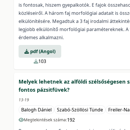
is fontosak, hiszem gyepalkotók. E fajok összehason
közléseiről. A három faj morfológiai adatait is ös
elkülönítésére. Megadtuk a 3 faj irodalmi áttekinté
legjobb elkülönítő morfológiai paramétereknek. A 
érdemes alkalmazni.
pdf (Angol)
103
Melyek lehetnek az alföldi szélsőségesen
fontos pázsitfüvek?
13-19
Balogh Dániel
Szabó-Szöllösi Tünde
Freiler-N
192
Megtekintések száma: