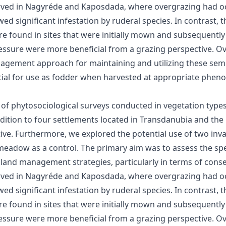
ed in Nagyréde and Kaposdada, where overgrazing had occu
wed significant infestation by ruderal species. In contras
ound in sites that were initially mown and subsequently g
ssure were more beneficial from a grazing perspective. Ove
agement approach for maintaining and utilizing these semi
ntial for use as fodder when harvested at appropriate phen
 of phytosociological surveys conducted in vegetation type
dition to four settlements located in Transdanubia and the
. Furthermore, we explored the potential use of two invas
eadow as a control. The primary aim was to assess the spec
sland management strategies, particularly in terms of cons
ed in Nagyréde and Kaposdada, where overgrazing had occu
wed significant infestation by ruderal species. In contras
ound in sites that were initially mown and subsequently g
ssure were more beneficial from a grazing perspective. Ove