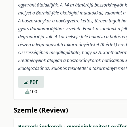
egyaránt átalakítják. A 14 m átmérőjű boszorkánykör k
melyet a Borhidi-féle ökológiai mutatókkal, valamint a
A boszorkánykör a növényzetre kettős, térben tagolt ha
gyors dominanciájához vezetett. Ennek a zónának a jel
degradációja volt. A kör belseje felé haladva a hatás e
részén a legmagasabb takarmányértéket (K-érték) ered
Összességében megállapítható, hogy az A. xanthodermu
Eredményeink alapján a boszorkánykörök hatásainak k
kidolgozásához, különös tekintettel a takarmánytermelé
PDF
100
Szemle (Review)
Boszorkánykörök - gyepjeink rejtett erőfor