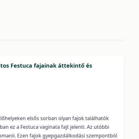
os Festuca fajainak áttekintő és
lőhelyeken elsős sorban olyan fajok találhatók
 ez a Festuca vaginata fajt jelenti. Az utóbbi
a tomanii. Ezen fajok gyepgazdálkodási szempontból