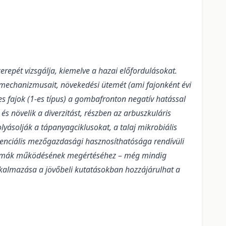
erepét vizsgálja, kiemelve a hazai előfordulásokat.
 mechanizmusait, növekedési ütemét (ami fajonként évi
es fajok (1-es típus) a gombafronton negatív hatással
és növelik a diverzitást, részben az arbuszkuláris
ásolják a tápanyagciklusokat, a talaj mikrobiális
potenciális mezőgazdasági hasznosíthatósága rendívüli
sztémák működésének megértéséhez – még mindig
alkalmazása a jövőbeli kutatásokban hozzájárulhat a