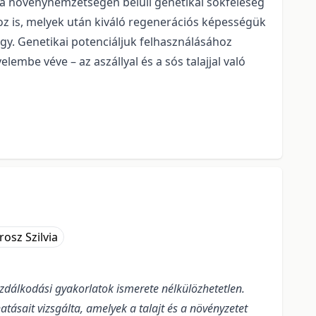
s a növénynemzetségen belüli genetikai sokféleség
oz is, melyek után kiváló regenerációs képességük
agy. Genetikai potenciáljuk felhasználásához
mbe véve – az aszállyal és a sós talajjal való
rosz Szilvia
dálkodási gyakorlatok ismerete nélkülözhetetlen.
ásait vizsgálta, amelyek a talajt és a növényzetet