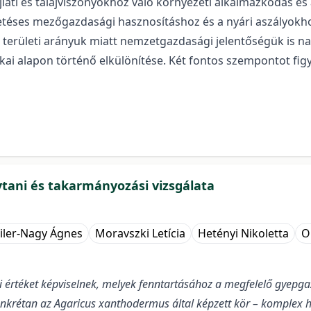
lati és talajviszonyokhoz való környezeti alkalmazkodás é
tetéses mezőgazdasági hasznosításhoz és a nyári aszályokh
as területi arányuk miatt nemzetgazdasági jelentőségük is n
 alapon történő elkülönítése. Két fontos szempontot figyele
ani és takarmányozási vizsgálata
iler-Nagy Ágnes
Moravszki Letícia
Hetényi Nikoletta
O
rtéket képviselnek, melyek fenntartásához a megfelelő gyepgaz
krétan az Agaricus xanthodermus által képzett kör – komplex hat