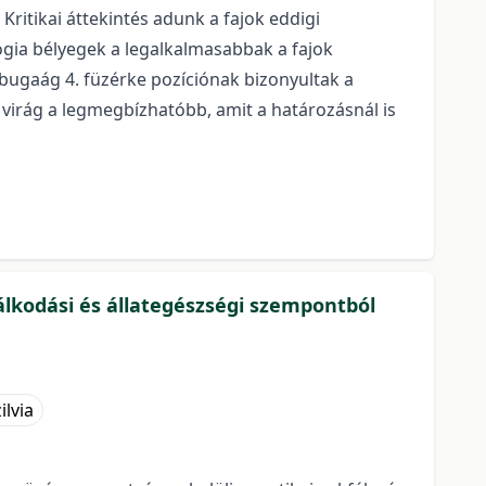
Kritikai áttekintés adunk a fajok eddigi
lógia bélyegek a legalkalmasabbak a fajok
b bugaág 4. füzérke pozíciónak bizonyultak a
virág a legmegbízhatóbb, amit a határozásnál is
lkodási és állategészségi szempontból
ilvia