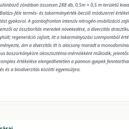
ülönböző zónáiban összesen 288 db, 0,5m × 0,5 m területű kvadrá
 Balázs-féle termés- és takarmányérték-becslő módszerrel értékel
tást gyakorol. A gombafronton intenzív nitrogén-mobilizáció zajl
lemzői az összborítás meredek növekedése, a diverzitás drasztik
nyhült; regeneráció zajlott, itt a takarmányozási szempontból ér
ményezte, ám a diverzitás itt is alacsony maradt a monodominan
s boszorkányköre ökoszisztéma-mérnökként működik, jelentős té
omplex értékelése elengedhetetlen a pannon gyepek fenntartha
s és a biodiverzitás közötti egyensúlyra.
rásai