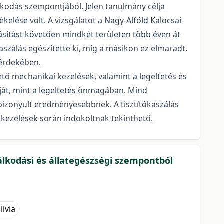
odás szempontjából. Jelen tanulmány célja
lése volt. A vizsgálatot a Nagy-Alföld Kalocsai-
sítást követően mindkét területen több éven át
kaszálás egészítette ki, míg a másikon ez elmaradt.
 érdekében.
ető mechanikai kezelések, valamint a legeltetés és
óját, mint a legeltetés önmagában. Mind
bizonyult eredményesebbnek. A tisztítókaszálás
i kezelések során indokoltnak tekinthető.
lkodási és állategészségi szempontból
ilvia