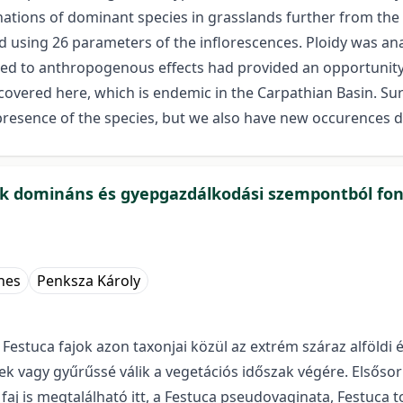
nations of dominant species in grasslands further from the
d using 26 parameters of the inflorescences. Ploidy was ana
sed to anthropogenous effects had provided an opportunity 
vered here, which is endemic in the Carpathian Basin. Surv
 presence of the species, but we also have new occurences 
ek domináns és gyepgazdálkodási szempontból font
nes
Penksza Károly
estuca fajok azon taxonjai közül az extrém száraz alföldi é
vagy gyűrűssé válik a vegetációs időszak végére. Elsősorban
 faj is megtalálható itt, a Festuca pseudovaginata, Festuc