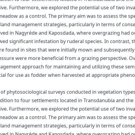
. Furthermore, we explored the potential use of two invas
eadow as a control. The primary aim was to assess the spec
sland management strategies, particularly in terms of cons
ed in Nagyréde and Kaposdada, where overgrazing had occu
wed significant infestation by ruderal species. In contras
ound in sites that were initially mown and subsequently g
ssure were more beneficial from a grazing perspective. Ove
agement approach for maintaining and utilizing these semi
ntial for use as fodder when harvested at appropriate phen
 of phytosociological surveys conducted in vegetation type
dition to four settlements located in Transdanubia and the
. Furthermore, we explored the potential use of two invas
eadow as a control. The primary aim was to assess the spec
sland management strategies, particularly in terms of cons
ed in Nagyréde and Kaposdada, where overgrazing had occu