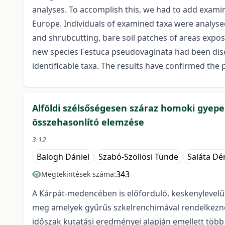
analyses. To accomplish this, we had to add exami
Europe. Individuals of examined taxa were analyse
and shrubcutting, bare soil patches of areas expo
new species Festuca pseudovaginata had been disco
identificable taxa. The results have confirmed the
Alföldi szélsőségesen száraz homoki gyep
összehasonlító elemzése
3-12
Balogh Dániel
Szabó-Szöllösi Tünde
Saláta Dé
343
Megtekintések száma:
A Kárpát-medencében is előforduló, keskenylevelű F
meg amelyek gyűrűs szkelrenchimával rendelkeznek 
időszak kutatási eredményei alapján emellett több