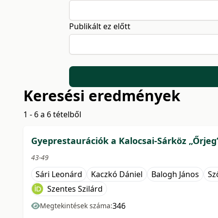
Publikált ez előtt
Keresési eredmények
1 - 6 a 6 tételből
Gyeprestaurációk a Kalocsai-Sárköz „Őrjeg”
43-49
Sári Leonárd
Kaczkó Dániel
Balogh János
Sz
Szentes Szilárd
346
Megtekintések száma: