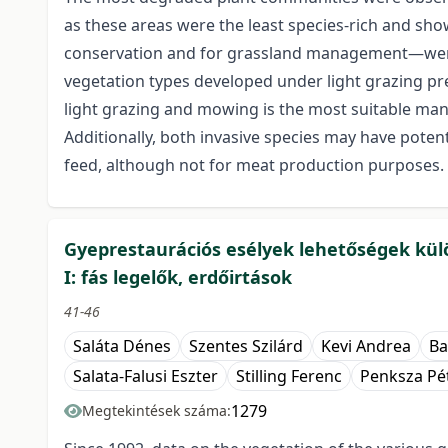
as these areas were the least species-rich and sho
conservation and for grassland management—were f
vegetation types developed under light grazing pre
light grazing and mowing is the most suitable man
Additionally, both invasive species may have pote
feed, although not for meat production purposes.
Gyeprestaurációs esélyek lehetőségek külö
I: fás legelők, erdőirtások
41-46
Saláta Dénes
Szentes Szilárd
Kevi Andrea
Ba
Salata-Falusi Eszter
Stilling Ferenc
Penksza Pé
1279
Megtekintések száma: