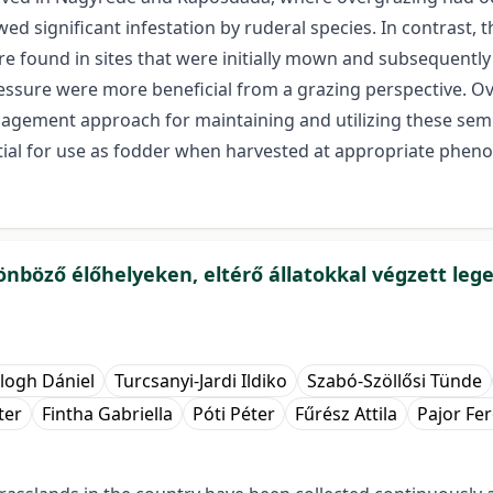
wed significant infestation by ruderal species. In contras
ound in sites that were initially mown and subsequently g
ssure were more beneficial from a grazing perspective. Ove
agement approach for maintaining and utilizing these semi
ntial for use as fodder when harvested at appropriate phen
nböző élőhelyeken, eltérő állatokkal végzett leg
logh Dániel
Turcsanyi-Jardi Ildiko
Szabó-Szöllősi Tünde
ter
Fintha Gabriella
Póti Péter
Fűrész Attila
Pajor Fe