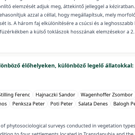
lító elemzését adjuk meg, áttekintő jelleggel a kéziratban. 
szehasonítjuk azzal a céllal, hogy megállapítsuk, mely morfo
sét is. A három faj elkülönítésére a csúcsi és a leghosszab
füzérkékben a külső toklászok hosszának elemzésekor a 2. 
lönböző élőhelyeken, különböző legelő állatokkal:
Stilling Ferenc
Hajnaczki Sandor
Wagenhoffer Zsombor
nos
Penksza Peter
Poti Peter
Salata Denes
Balogh P
 of phytosociological surveys conducted in vegetation type
dition to four settlements located in Transdanubia and the