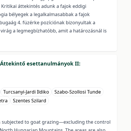
Kritikai áttekintés adunk a fajok eddigi
lógia bélyegek a legalkalmasabbak a fajok
b bugaág 4. füzérke pozíciónak bizonyultak a
virág a legmegbízhatóbb, amit a határozásnál is
 Áttekintő esettanulmányok II:
Turcsanyi-Jardi Ildiko
Szabo-Szollosi Tunde
etra
Szentes Szilard
s subjected to goat grazing—excluding the control
 North Hungarian Mountains. The areas are also