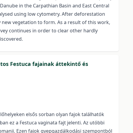
 Danube in the Carpathian Basin and East Central
lysed using low cytometry. After deforestation
new vegetation to form. As a result of this work,
ey continues in order to clear other hardly
discovered.
os Festuca fajainak áttekintő és
lőhelyeken elsős sorban olyan fajok találhatók
 ez a Festuca vaginata fajt jelenti. Az utóbbi
a tomanii. Ezen fajok gyepgazdálkodási szempontból