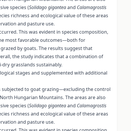
ive species (
Solidago gigantea
and
Calamagrostis
ies richness and ecological value of these areas
ervation and pasture use.
rred. This was evident in species composition,
t, the most favorable outcomes—both for
razed by goats. The results suggest that
rall, the study indicates that a combination of
-dry grasslands sustainably.
ological stages and supplemented with additional
s subjected to goat grazing—excluding the control
 North Hungarian Mountains. The areas are also
ive species (
Solidago gigantea
and
Calamagrostis
ies richness and ecological value of these areas
ervation and pasture use.
rred. This was evident in species composition,