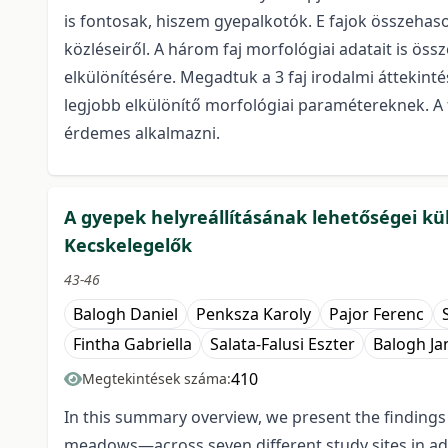
is fontosak, hiszem gyepalkotók. E fajok összehason
közléseiről. A három faj morfológiai adatait is ös
elkülönítésére. Megadtuk a 3 faj irodalmi áttekinté
legjobb elkülönítő morfológiai paramétereknek. A 
érdemes alkalmazni.
A gyepek helyreállításának lehetőségei kü
Kecskelegelők
43-46
Balogh Daniel
Penksza Karoly
Pajor Ferenc
Fintha Gabriella
Salata-Falusi Eszter
Balogh Ja
410
Megtekintések száma:
In this summary overview, we present the findings
meadows—across seven different study sites in ad