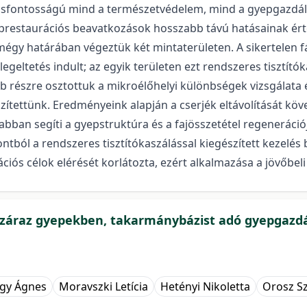
csfontosságú mind a természetvédelem, mind a gyepgazdálk
restaurációs beavatkozások hosszabb távú hatásainak értéke
égy határában végeztük két mintaterületen. A sikertelen fá
legeltetés indult; az egyik területen ezt rendszeres tisztító
b részre osztottuk a mikroélőhelyi különbségek vizsgálata
szítettünk. Eredményeink alapján a cserjék eltávolítását köv
abban segíti a gyepstruktúra és a fajösszetétel regeneráci
ól a rendszeres tisztítókaszálással kiegészített kezelés 
ciós célok elérését korlátozta, ezért alkalmazása a jövőbel
 száraz gyepekben, takarmánybázist adó gyepgazdá
agy Ágnes
Moravszki Letícia
Hetényi Nikoletta
Orosz Sz