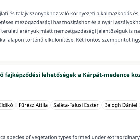
lati és talajviszonyokhoz való környezeti alkalmazkodás é
tetéses mezőgazdasági hasznosításhoz és a nyári aszályokh
as területi arányuk miatt nemzetgazdasági jelentőségük is n
 alapon történő elkülönítése. Két fontos szempontot figyele
tő fajképződési lehetőségek a Kárpát-medence kö
Ildikó
Fűrész Attila
Saláta-Falusi Eszter
Balogh Dániel
tuca species of vegetation types formed under extraordina