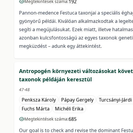
192
Megtekintések száma:
Pannon-medence Festuca taxonjai a speciális éghaj
gyönyörű példái. Kiválóan alkalmazkodtak a legel
segíti a megújulásukat. Ezek miatt, illetve hatalm
azonban kulcsfontosságú az egyes taxonok genetikai
megküzdést – adunk egy áttekintést.
Antropogén környezeti változásokat köve
taxonok példáján keresztül
47-48
Penksza Károly
Pápay Gergely
Turcsányi-Járdi 
Fuchs Márta
Michéli Erika
685
Megtekintések száma:
Our goal is to check and revise the dominant Fes