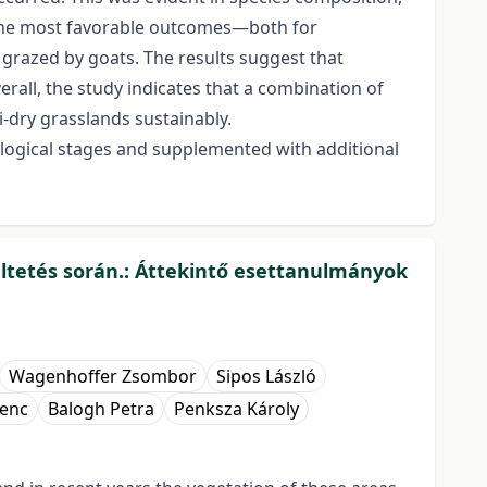
t, the most favorable outcomes—both for
razed by goats. The results suggest that
rall, the study indicates that a combination of
-dry grasslands sustainably.
ological stages and supplemented with additional
eltetés során.: Áttekintő esettanulmányok
Wagenhoffer Zsombor
Sipos László
renc
Balogh Petra
Penksza Károly