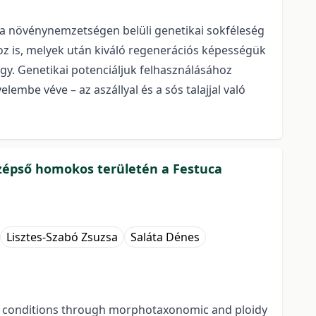
s a növénynemzetségen belüli genetikai sokféleség
oz is, melyek után kiváló regenerációs képességük
agy. Genetikai potenciáljuk felhasználásához
mbe véve – az aszállyal és a sós talajjal való
zépső homokos területén a Festuca
Lisztes-Szabó Zsuzsa
Saláta Dénes
ry conditions through morphotaxonomic and ploidy