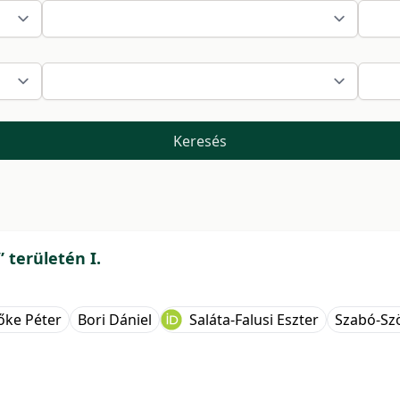
Keresés
 területén I.
őke Péter
Bori Dániel
Saláta-Falusi Eszter
Szabó-Szö