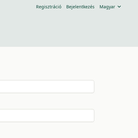
Regisztráció
Bejelentkezés
Magyar