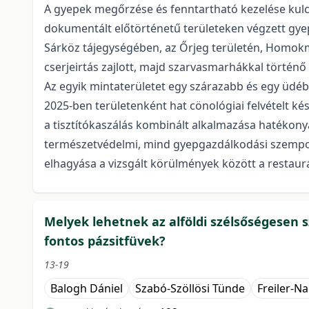
A gyepek megőrzése és fenntartható kezelése kul
dokumentált előtörténetű területeken végzett gyep
Sárköz tájegységében, az Őrjeg területén, Homokm
cserjeirtás zajlott, majd szarvasmarhákkal történő 
Az egyik mintaterületet egy szárazabb és egy üdéb
2025-ben területenként hat cönológiai felvételt ké
a tisztítókaszálás kombinált alkalmazása hatékony
természetvédelmi, mind gyepgazdálkodási szempontb
elhagyása a vizsgált körülmények között a restaurá
Melyek lehetnek az alföldi szélsőségesen
fontos pázsitfüvek?
13-19
Balogh Dániel
Szabó-Szöllösi Tünde
Freiler-N