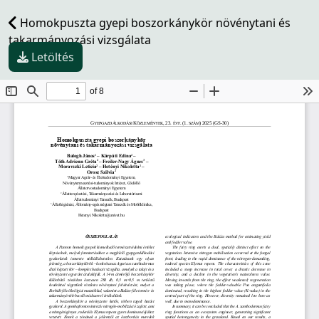
Homokpuszta gyepi boszorkánykör növénytani és
takarmányozási vizsgálata
Letöltés