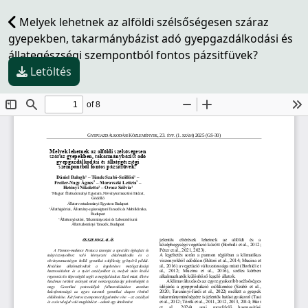
Melyek lehetnek az alföldi szélsőségesen száraz
gyepekben, takarmánybázist adó gyepgazdálkodási és
állategészségi szempontból fontos pázsitfüvek?
Letöltés