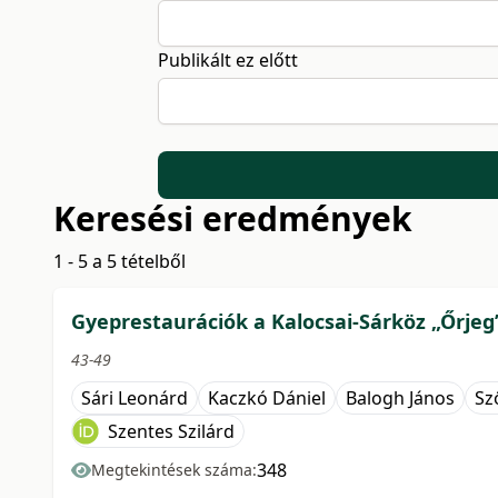
Publikált ez előtt
Keresési eredmények
1 - 5 a 5 tételből
Gyeprestaurációk a Kalocsai-Sárköz „Őrjeg”
43-49
Sári Leonárd
Kaczkó Dániel
Balogh János
Sz
Szentes Szilárd
348
Megtekintések száma: