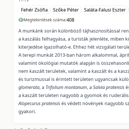
Fehér Zsófia
Szőke Péter
Saláta-Falusi Eszter
408
Megtekintések száma:
A munkánk során különböző tájhasznosítással rende
a kaszálás felhagyása, a turisták jelenléte, miben 
kiterjedése igazolható-e. Ehhez hét vizsgálati terü
A terepi munkát 2013-ban három alkalommal, áprili
valamint ökológiai mutatók alapján is összehasonlít
nem kaszált területek, valamint a kaszált és a kaszá
és turizmussal is érintett területen ugyancsak kül
glomerata
, a
Trifolium montanum
, a
Salvia pratensis
é
a kaszált területen nagyobb a gyomok és ruderáli
Alopecurus pratensis
és védett növények nagyobb sz
gyakori.