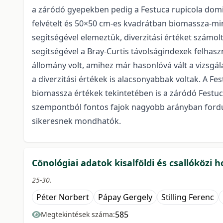
a záródó gyepekben pedig a Festuca rupicola dominá
felvételt és 50×50 cm-es kvadrátban biomassza-min
segítségével elemeztük, diverzitási értéket számo
segítségével a Bray-Curtis távolságindexek felhas
állomány volt, amihez már hasonlóvá vált a vizsgál
a diverzitási értékek is alacsonyabbak voltak. A Fes
biomassza értékek tekintetében is a záródó Festuc
szempontból fontos fajok nagyobb arányban fordul
sikeresnek mondhatók.
Cönológiai adatok kisalföldi és csallóköz
25-30.
Péter Norbert
Pápay Gergely
Stilling Ferenc
585
Megtekintések száma: