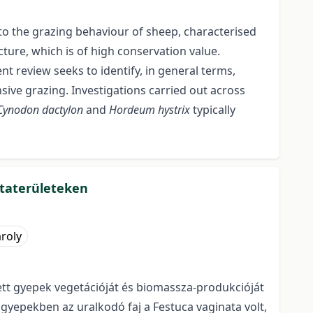
e to the grazing behaviour of sheep, characterised
ture, which is of high conservation value.
t review seeks to identify, in general terms,
ive grazing. Investigations carried out across
Cynodon dactylon
and
Hordeum hystrix
typically
.
ntaterületeken
roly
ett gyepek vegetációját és biomassza-produkcióját
 gyepekben az uralkodó faj a Festuca vaginata volt,