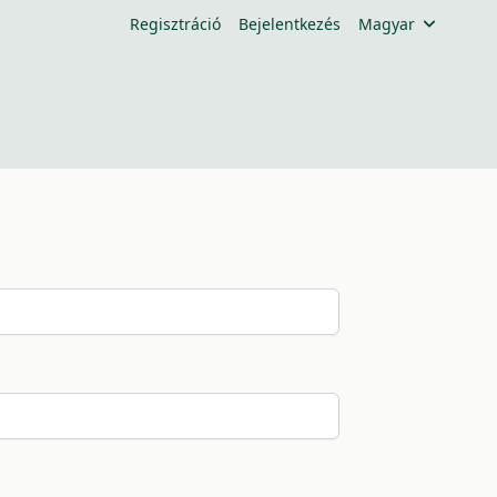
Regisztráció
Bejelentkezés
Magyar