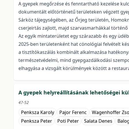
A gyepek megőrzése és fenntartható kezelése kul
dokumentált előtörténetű területeken végzett gyep
Sárköz tájegységében, az Őrjeg területén, Homokm
cserjeirtás zajlott, majd szarvasmarhákkal történő 
Az egyik mintaterületet egy szárazabb és egy üdéb
2025-ben területenként hat cönológiai felvételt ké
a tisztítókaszálás kombinált alkalmazása hatékony
természetvédelmi, mind gyepgazdálkodási szempontb
elhagyása a vizsgált körülmények között a restaurá
A gyepek helyreállításának lehetőségei kü
47-52
Penksza Karoly
Pajor Ferenc
Wagenhoffer Zs
Penksza Peter
Poti Peter
Salata Denes
Balo