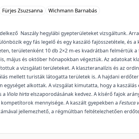
Fürjes Zsuzsanna
Wichmann Barnabás
lkező Naszály hegylábi gyepterületeket vizsgáltunk. Arra 
különbözik egy fás legelő és egy kaszáló fajösszetétele, és 
leten, területenként 10 db 2×2 m-es kvadrátban felmértük a fa
s, május és október hónapokban végeztük. Az adatokat klaszt
ottuk a vizsgálati területeket. A klaszteranalízis és az ordi
lás mellett turisták látogatta területek is. A hajdani erdőter
ön egységet alkottak. A vizsgálat kimutatta, hogy a kaszálá
s a
Viola hirta
elszaporodásának kedvez. A kísérő fajok arány
s kompetítorok mennyisége. A kaszált gyepekben a
Festuca 
ámával jellemezhető, a régmúltban feltételezhetően erdőt