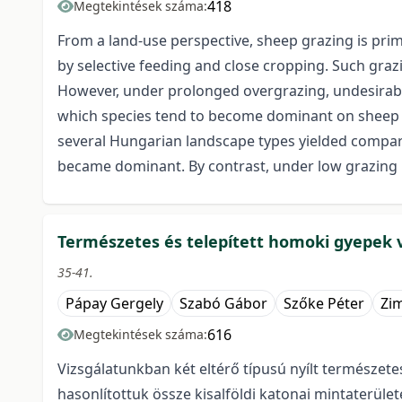
418
Megtekintések száma:
From a land-use perspective, sheep grazing is primar
by selective feeding and close cropping. Such graz
However, under prolonged overgrazing, undesirable 
which species tend to become dominant on sheep pa
several Hungarian landscape types yielded compar
became dominant. By contrast, under low grazing
Természetes és telepített homoki gyepek v
35-41.
Pápay Gergely
Szabó Gábor
Szőke Péter
Zi
616
Megtekintések száma:
Vizsgálatunkban két eltérő típusú nyílt természet
hasonlítottuk össze kisalföldi katonai mintaterüle