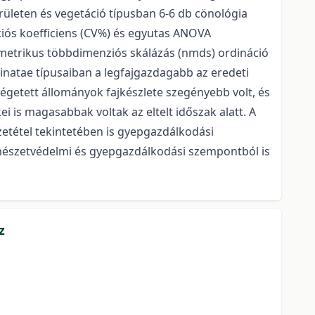
erületen és vegetáció típusban 6-6 db cönológia
ciós koefficiens (CV%) és egyutas ANOVA
m metrikus többdimenziós skálázás (nmds) ordináció
inatae típusaiban a legfajgazdagabb az eredeti
 égetett állományok fajkészlete szegényebb volt, és
ei is magasabbak voltak az eltelt időszak alatt. A
zetétel tekintetében is gyepgazdálkodási
rmészetvédelmi és gyepgazdálkodási szempontból is
z