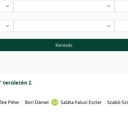
Keresés
 területén I.
őke Péter
Bori Dániel
Saláta-Falusi Eszter
Szabó-Szö