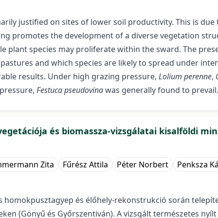
ily justified on sites of lower soil productivity. This is du
ing promotes the development of a diverse vegetation struc
plant species may proliferate within the sward. The presen
stures and which species are likely to spread under intens
able results. Under high grazing pressure,
Lolium perenne
,
 pressure,
Festuca pseudovina
was generally found to prevail
egetációja és biomassza-vizsgálatai kisalföldi mi
mmermann Zita
Fűrész Attila
Péter Norbert
Penksza Ká
es homokpusztagyep és élőhely-rekonstrukció során telepít
teken (Gönyű és Győrszentiván). A vizsgált természetes nyílt