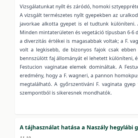
Vizsgálatunkat nyílt és záródó, homoki sztyeppré
A vizsgált természetes nyílt gyepekben az uralkodó
javorkae alkotta gyepet is el tudtunk különíte
Minden mintaterületen és vegetáció típusban 6-6 db
a diverzitás értékei is magasabbak voltak; a F. va
volt a legkisebb, de bizonyos fajok csak ebbe
bennszülött faj állományát el lehetett különíteni,
Festucion vaginatae elemek domináltak. A Festu
eredmény, hogy a F. wagneri, a pannon homokpusz
megtalálható. A győrszentiváni F. vaginata gyep
szempontból is sikeresnek mondhatók.
A tájhasználat hatása a Naszály hegylábi 
11-19