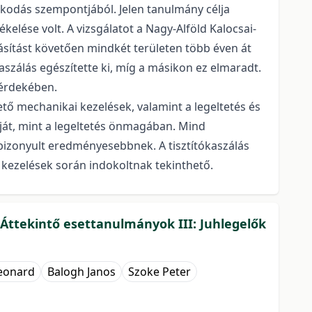
odás szempontjából. Jelen tanulmány célja
lése volt. A vizsgálatot a Nagy-Alföld Kalocsai-
sítást követően mindkét területen több éven át
kaszálás egészítette ki, míg a másikon ez elmaradt.
 érdekében.
ető mechanikai kezelések, valamint a legeltetés és
óját, mint a legeltetés önmagában. Mind
bizonyult eredményesebbnek. A tisztítókaszálás
i kezelések során indokoltnak tekinthető.
 Áttekintő esettanulmányok III: Juhlegelők
Leonard
Balogh Janos
Szoke Peter