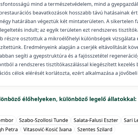
csfontosságú mind a természetvédelem, mind a gyepgazdálk
restaurációs beavatkozások hosszabb távú hatásainak értéke
égy határában végeztük két mintaterületen. A sikertelen fá
legeltetés indult; az egyik területen ezt rendszeres tisztító
b részre osztottuk a mikroélőhelyi különbségek vizsgálata
szítettünk. Eredményeink alapján a cserjék eltávolítását köv
abban segíti a gyepstruktúra és a fajösszetétel regeneráci
ól a rendszeres tisztítókaszálással kiegészített kezelés 
ciós célok elérését korlátozta, ezért alkalmazása a jövőbel
lönböző élőhelyeken, különböző legelő állatokkal:
ombor
Szabo-Szollosi Tunde
Salata-Falusi Eszter
Sari 
gh Petra
Vitasović-Kosić Ivana
Szentes Szilard