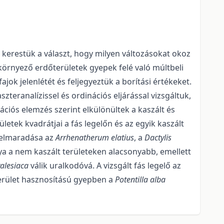
kerestük a választ, hogy milyen változásokat okoz
a környező erdőterületek gyepek felé való múltbeli
jok jelenlétét és feljegyeztük a borítási értékeket.
eranalízissel és ordinációs eljárással vizsgáltuk,
nációs elemzés szerint elkülönültek a kaszált és
ületek kvadrátjai a fás legelőn és az egyik kaszált
s elmaradása az
Arrhenatherum elatius
, a
Dactylis
a a nem kaszált területeken alacsonyabb, emellett
valesiaca
válik uralkodóvá. A vizsgált fás legelő az
erület hasznosítású gyepben a
Potentilla alba