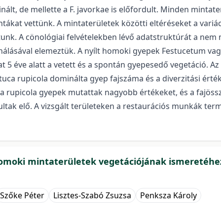
lt, de mellette a F. javorkae is előfordult. Minden mintat
tákat vettünk. A mintaterületek közötti eltéréseket a variá
ltunk. A cönológiai felvételekben lévő adatstruktúrát a ne
ználásával elemeztük. A nyílt homoki gyepek Festucetum vag
at 5 éve alatt a vetett és a spontán gyepesedő vegetáció. Az
tuca rupicola dominálta gyep fajszáma és a diverzitási érték
a rupicola gyepek mutattak nagyobb értékeket, és a fajöss
tak elő. A vizsgált területeken a restaurációs munkák te
i homoki mintaterületek vegetációjának ismeretéhe
Szőke Péter
Lisztes-Szabó Zsuzsa
Penksza Károly