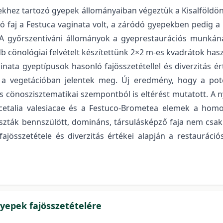
tekhez tartozó gyepek állományaiban végeztük a Kisalföldön
 faj a Festuca vaginata volt, a záródó gyepekben pedig a F
ni. A győrszentiváni állományok a gyeprestaurációs munk
 cönológiai felvételt készítettünk 2×2 m-es kvadrátok hasz
ginata gyeptípusok hasonló fajösszetétellel és diverzitás ér
n a vegetációban jelentek meg. Új eredmény, hogy a pot
 és cönoszisztematikai szempontból is eltérést mutatott. A n
cetalia valesiacae és a Festuco-Brometea elemek a homo
ták bennszülött, domináns, társulásképző faja nem csak a
 fajösszetétele és diverzitás értékei alapján a restaurá
gyepek fajösszetételére