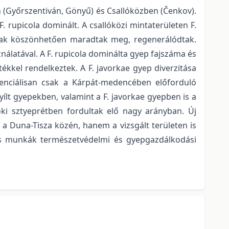
 (Győrszentiván, Gönyű) és Csallóközben (Čenkov).
. rupicola dominált. A csallóközi mintaterületen F.
ának köszönhetően maradtak meg, regenerálódtak.
nálatával. A F. rupicola dominálta gyep fajszáma és
tékkel rendelkeztek. A F. javorkae gyep diverzitása
enciálisan csak a Kárpát-medencében előforduló
yílt gyepekben, valamint a F. javorkae gyepben is a
ki sztyeprétben fordultak elő nagy arányban. Új
 Duna-Tisza közén, hanem a vizsgált területen is
ciós munkák természetvédelmi és gyepgazdálkodási