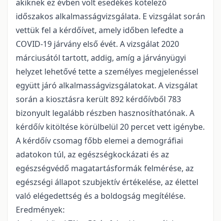
akiknek ez évben volt esedékes kötelező
időszakos alkalmasságvizsgálata. E vizsgálat során
vettük fel a kérdőívet, amely időben lefedte a
COVID-19 járvány első évét. A vizsgálat 2020
márciusától tartott, addig, amíg a járványügyi
helyzet lehetővé tette a személyes megjelenéssel
együtt járó alkalmasságvizsgálatokat. A vizsgálat
során a kiosztásra került 892 kérdőívből 783
bizonyult legalább részben hasznosíthatónak. A
kérdőív kitöltése körülbelül 20 percet vett igénybe.
A kérdőív csomag főbb elemei a demográfiai
adatokon túl, az egészségkockázati és az
egészségvédő magatartásformák felmérése, az
egészségi állapot szubjektív értékelése, az élettel
való elégedettség és a boldogság megítélése.
Eredmények: