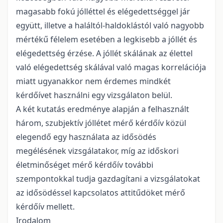
magasabb fokú jólléttel és elégedettséggel jár
együtt, illetve a haláltól-haldoklástól való nagyobb
mértékű félelem esetében a legkisebb a jóllét és
elégedettség érzése. A jóllét skálának az élettel
való elégedettség skálával való magas korrelációja
miatt ugyanakkor nem érdemes mindkét
kérdőívet használni egy vizsgálaton belül.
A két kutatás eredménye alapján a felhasznált
három, szubjektív jóllétet mérő kérdőív közül
elegendő egy használata az idősödés
megélésének vizsgálatakor, míg az időskori
életminőséget mérő kérdőív további
szempontokkal tudja gazdagítani a vizsgálatokat
az idősödéssel kapcsolatos attitűdöket mérő
kérdőív mellett.
Irodalom