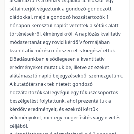
alkalmaztunk a téma vizsgálatára. Először egy
sétainterjút végeztünk a gondozó-gondozott
diádokkal, majd a gondozó hozzátartozók 1
hónapon keresztül naplót vezettek a sétáik alatti
történésekről, élményeikről. A naplózás kvalitatív
módszertanát egy rövid kérdőív formájában
kvantitatív mérési módszerrel is kiegészítettük.
Előadásunkban elsődlegesen a kvantitatív
eredményeket mutatjuk be, illetve az ezeket
alátámasztó napló bejegyzésekből szemezgetünk.
A kutatótársnak tekintetett gondozó
hozzátartozókkal legvégül egy fókuszcsoportos
beszélgetést folytattunk, ahol prezentáltuk a
kérdőív eredményeit, és ezekről kértük
véleményüket, mintegy megerősítés vagy elvetés
céljából.