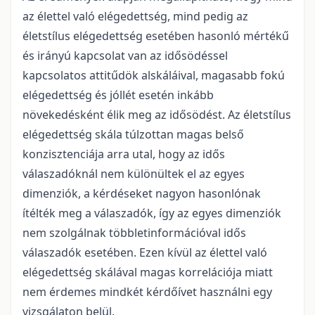
az élettel való elégedettség, mind pedig az
életstílus elégedettség esetében hasonló mértékű
és irányú kapcsolat van az idősödéssel
kapcsolatos attitűdök alskáláival, magasabb fokú
elégedettség és jóllét esetén inkább
növekedésként élik meg az idősödést. Az életstílus
elégedettség skála túlzottan magas belső
konzisztenciája arra utal, hogy az idős
válaszadóknál nem különültek el az egyes
dimenziók, a kérdéseket nagyon hasonlónak
ítélték meg a válaszadók, így az egyes dimenziók
nem szolgálnak többletinformációval idős
válaszadók esetében. Ezen kívül az élettel való
elégedettség skálával magas korrelációja miatt
nem érdemes mindkét kérdőívet használni egy
vizsgálaton belül.