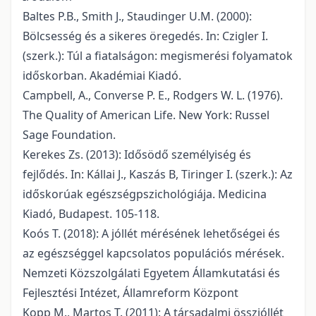
Baltes P.B., Smith J., Staudinger U.M. (2000):
Bölcsesség és a sikeres öregedés. In: Czigler I.
(szerk.): Túl a fiatalságon: megismerési folyamatok
időskorban. Akadémiai Kiadó.
Campbell, A., Converse P. E., Rodgers W. L. (1976).
The Quality of American Life. New York: Russel
Sage Foundation.
Kerekes Zs. (2013): Idősödő személyiség és
fejlődés. In: Kállai J., Kaszás B, Tiringer I. (szerk.): Az
időskorúak egészségpszichológiája. Medicina
Kiadó, Budapest. 105-118.
Koós T. (2018): A jóllét mérésének lehetőségei és
az egészséggel kapcsolatos populációs mérések.
Nemzeti Közszolgálati Egyetem Államkutatási és
Fejlesztési Intézet, Államreform Központ
Kopp M., Martos T. (2011): A társadalmi összjóllét