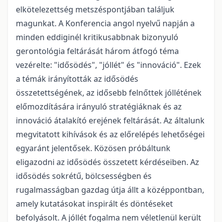
elkötelezettség metszéspontjában találjuk
magunkat. A Konferencia angol nyelvű napján a
minden eddiginél kritikusabbnak bizonyuló
gerontológia feltárását három átfogó téma
vezérelte: "idősödés", "jóllét" és "innováció". Ezek
a témák irányították az idősödés
összetettségének, az idősebb felnőttek jóllétének
előmozdítására irányuló stratégiáknak és az
innováció átalakító erejének feltárását. Az általunk
megvitatott kihívások és az előrelépés lehetőségei
egyaránt jelentősek. Közösen próbáltunk
eligazodni az idősödés összetett kérdéseiben. Az
idősödés sokrétű, bölcsességben és
rugalmasságban gazdag útja állt a középpontban,
amely kutatásokat inspirált és döntéseket
befolyásolt. A jóllét fogalma nem véletlenül került