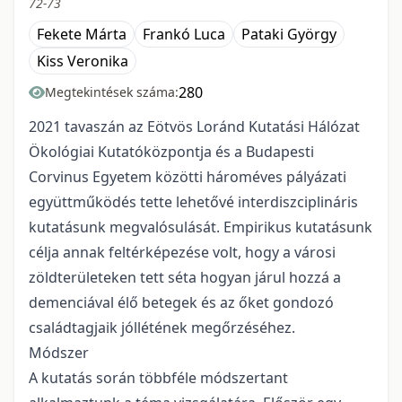
72-73
Fekete Márta
Frankó Luca
Pataki György
Kiss Veronika
280
Megtekintések száma:
2021 tavaszán az Eötvös Loránd Kutatási Hálózat
Ökológiai Kutatóközpontja és a Budapesti
Corvinus Egyetem közötti hároméves pályázati
együttműködés tette lehetővé interdiszciplináris
kutatásunk megvalósulását. Empirikus kutatásunk
célja annak feltérképezése volt, hogy a városi
zöldterületeken tett séta hogyan járul hozzá a
demenciával élő betegek és az őket gondozó
családtagjaik jóllétének megőrzéséhez.
Módszer
A kutatás során többféle módszertant