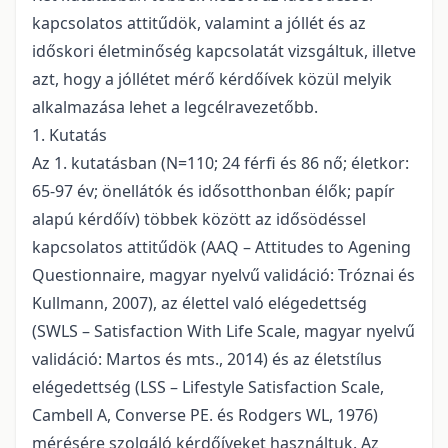
kapcsolatos attitűdök, valamint a jóllét és az
időskori életminőség kapcsolatát vizsgáltuk, illetve
azt, hogy a jóllétet mérő kérdőívek közül melyik
alkalmazása lehet a legcélravezetőbb.
1. Kutatás
Az 1. kutatásban (N=110; 24 férfi és 86 nő; életkor:
65-97 év; önellátók és idősotthonban élők; papír
alapú kérdőív) többek között az idősödéssel
kapcsolatos attitűdök (AAQ – Attitudes to Agening
Questionnaire, magyar nyelvű validáció: Tróznai és
Kullmann, 2007), az élettel való elégedettség
(SWLS – Satisfaction With Life Scale, magyar nyelvű
validáció: Martos és mts., 2014) és az életstílus
elégedettség (LSS – Lifestyle Satisfaction Scale,
Cambell A, Converse PE. és Rodgers WL, 1976)
mérésére szolgáló kérdőíveket használtuk. Az