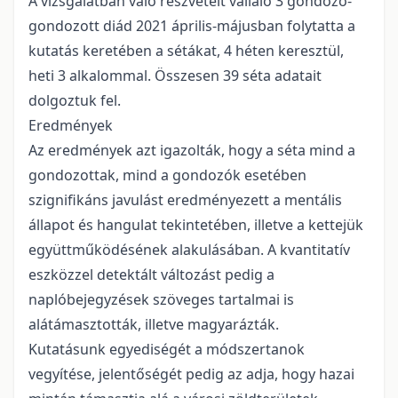
A vizsgálatban való részvételt vállaló 3 gondozó-
gondozott diád 2021 április-májusban folytatta a
kutatás keretében a sétákat, 4 héten keresztül,
heti 3 alkalommal. Összesen 39 séta adatait
dolgoztuk fel.
Eredmények
Az eredmények azt igazolták, hogy a séta mind a
gondozottak, mind a gondozók esetében
szignifikáns javulást eredményezett a mentális
állapot és hangulat tekintetében, illetve a kettejük
együttműködésének alakulásában. A kvantitatív
eszközzel detektált változást pedig a
naplóbejegyzések szöveges tartalmai is
alátámasztották, illetve magyarázták.
Kutatásunk egyediségét a módszertanok
vegyítése, jelentőségét pedig az adja, hogy hazai