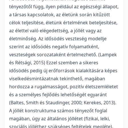
tényezőtől függ, ilyen például az egészségi állapot,
a társas kapcsolatok, az életünk során kitűzött
célok teljesítése, életünk értelmének beteljesítése,
az élettel való elégedettség, a jóllét vagy az
életminőség. Az idősödés veszteség modellje
szerint az idősödés negatív folyamatként,
veszteségek sorozataként értelmezhető. (Lampek
és Rétsági, 2015) Ezzel szemben a sikeres
idősödés pedig új erőforrások kialakítására képes
viselkedésmintázatnak tekinthető, magában
hordozza a rugalmasságot, pozitív életszemléletet
és a személyes fejlődés lehetőségét egyaránt
(Baltes, Smith és Staudinger, 2000; Kerekes, 2013).
A jóllét konstruktuma számos tényezőt foglal
magában, úgy az általános jóllétet (fizikai, lelki,
szociális jólléthez szükséges feltételek megléte),