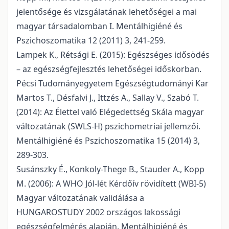
jelentősége és vizsgálatának lehetőségei a mai
magyar társadalomban I. Mentálhigiéné és
Pszichoszomatika 12 (2011) 3, 241-259.
Lampek K., Rétsági E. (2015): Egészséges idősödés
– az egészségfejlesztés lehetőségei időskorban.
Pécsi Tudományegyetem Egészségtudományi Kar
Martos T., Désfalvi J., Ittzés A., Sallay V., Szabó T.
(2014): Az Élettel való Elégedettség Skála magyar
változatának (SWLS-H) pszichometriai jellemzői.
Mentálhigiéné és Pszichoszomatika 15 (2014) 3,
289-303.
Susánszky É., Konkoly-Thege B., Stauder A., Kopp
M. (2006): A WHO Jól-lét Kérdőív rövidített (WBI-5)
Magyar változatának validálása a
HUNGAROSTUDY 2002 országos lakossági
egészségfelmérés alapján. Mentálhigiéné és