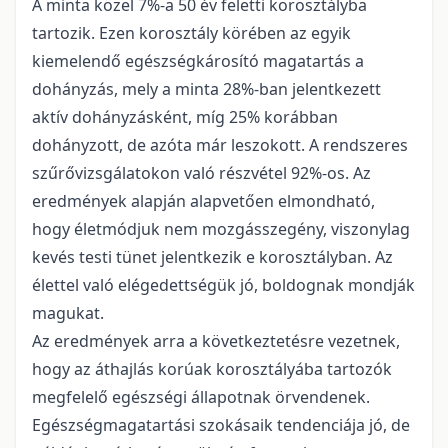
A minta közel 7%-a 50 év feletti korosztályba
tartozik. Ezen korosztály körében az egyik
kiemelendő egészségkárosító magatartás a
dohányzás, mely a minta 28%-ban jelentkezett
aktív dohányzásként, míg 25% korábban
dohányzott, de azóta már leszokott. A rendszeres
szűrővizsgálatokon való részvétel 92%-os. Az
eredmények alapján alapvetően elmondható,
hogy életmódjuk nem mozgásszegény, viszonylag
kevés testi tünet jelentkezik e korosztályban. Az
élettel való elégedettségük jó, boldognak mondják
magukat.
Az eredmények arra a következtetésre vezetnek,
hogy az áthajlás korúak korosztályába tartozók
megfelelő egészségi állapotnak örvendenek.
Egészségmagatartási szokásaik tendenciája jó, de