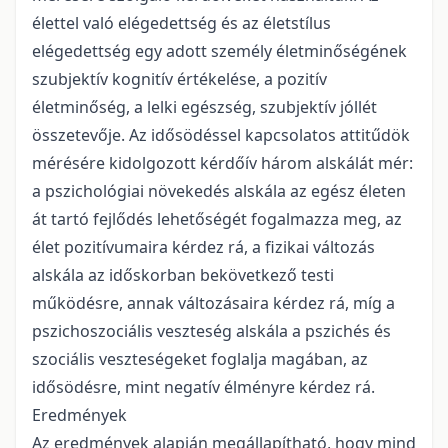
élettel való elégedettség és az életstílus
elégedettség egy adott személy életminőségének
szubjektív kognitív értékelése, a pozitív
életminőség, a lelki egészség, szubjektív jóllét
összetevője. Az idősödéssel kapcsolatos attitűdök
mérésére kidolgozott kérdőív három alskálát mér:
a pszichológiai növekedés alskála az egész életen
át tartó fejlődés lehetőségét fogalmazza meg, az
élet pozitívumaira kérdez rá, a fizikai változás
alskála az időskorban bekövetkező testi
működésre, annak változásaira kérdez rá, míg a
pszichoszociális veszteség alskála a pszichés és
szociális veszteségeket foglalja magában, az
idősödésre, mint negatív élményre kérdez rá.
Eredmények
Az eredmények alapján megállapítható, hogy mind