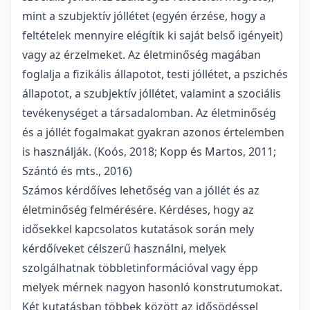
mint a szubjektív jóllétet (egyén érzése, hogy a
feltételek mennyire elégítik ki saját belső igényeit)
vagy az érzelmeket. Az életminőség magában
foglalja a fizikális állapotot, testi jóllétet, a pszichés
állapotot, a szubjektív jóllétet, valamint a szociális
tevékenységet a társadalomban. Az életminőség
és a jóllét fogalmakat gyakran azonos értelemben
is használják. (Koós, 2018; Kopp és Martos, 2011;
Szántó és mts., 2016)
Számos kérdőíves lehetőség van a jóllét és az
életminőség felmérésére. Kérdéses, hogy az
idősekkel kapcsolatos kutatások során mely
kérdőíveket célszerű használni, melyek
szolgálhatnak többletinformációval vagy épp
melyek mérnek nagyon hasonló konstrutumokat.
Két kutatásban többek között az idősödéssel