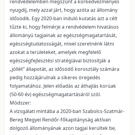
rendvédelemben megszűnt a korkedvezményes
nyugdíj, mely azzal járt, hogy azóta az állomány
idősödik. Egy 2020-ban induló kutatás azt a célt
tűzte ki, hogy felmérje a rendvédelem hivatásos
állományú tagjainak az egészségmagatartását,
egészségtudatosságát, mivel szeretnénk látni
azokat a területeket, amelyek megfelelő
egészségfejlesztési stratégiával biztosítják a
„jóllét” állapotát, az idősödő korosztály számára
pedig hozzájárulnak a sikeres öregedés
folyamatához. Jelen előadás az áthajlás korúak
(50-60 év) egészségmagatartásáról szól.
Módszer:
A vizsgálati mintába a 2020-ban Szabolcs-Szatmár-
Bereg Megyei Rendőr-főkapitányság aktívan
dolgozó állományának azon tagjai kerültek be,