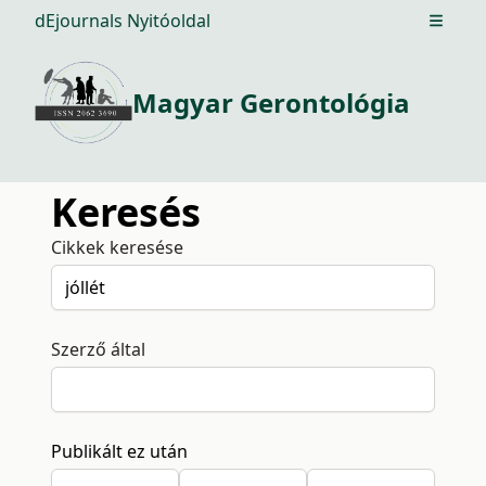
dEjournals Nyitóoldal
Open m
Magyar Gerontológia
Keresés
Cikkek keresése
Szerző által
Publikált ez után