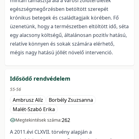
mintán támasztja alá a városi zöldterületek
egészségmegőrzésben betöltött szerepét
krónikus betegek és családtagjaik körében. Fő
üzenetünk, hogy a természetben eltöltött idő, séta
egy alacsony költségű, általánosan pozitív hatású,
relatíve könnyen és sokak számára elérhető,
mégis nagy hatású jóllét növelő intervenció.
Idősödő rendvédelem
55-56
Ambrusz Alíz
Borbély Zsuzsanna
Malét-Szabó Erika
262
Megtekintések száma:
A 2011.évi CLXVII. törvény alapján a