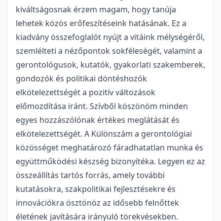
kiváltságosnak érzem magam, hogy tanúja
lehetek közös erőfeszítéseink hatásának. Ez a
kiadvány összefoglalót nyújt a vitáink mélységéről,
szemlélteti a nézőpontok sokféleségét, valamint a
gerontológusok, kutatók, gyakorlati szakemberek,
gondozók és politikai döntéshozók
elkötelezettségét a pozitív változások
előmozdítása iránt. Szívből köszönöm minden
egyes hozzászólónak értékes meglátását és
elkötelezettségét. A Különszám a gerontológiai
közösséget meghatározó fáradhatatlan munka és
együttműködési készség bizonyítéka. Legyen ez az
összeállítás tartós forrás, amely további
kutatásokra, szakpolitikai fejlesztésekre és
innovációkra ösztönöz az idősebb felnőttek
életének javítására irányuló törekvésekben.