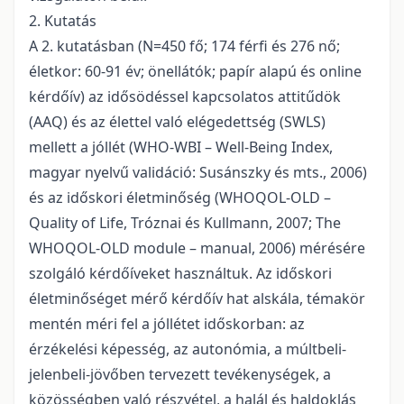
2. Kutatás
A 2. kutatásban (N=450 fő; 174 férfi és 276 nő;
életkor: 60-91 év; önellátók; papír alapú és online
kérdőív) az idősödéssel kapcsolatos attitűdök
(AAQ) és az élettel való elégedettség (SWLS)
mellett a jóllét (WHO-WBI – Well-Being Index,
magyar nyelvű validáció: Susánszky és mts., 2006)
és az időskori életminőség (WHOQOL-OLD –
Quality of Life, Tróznai és Kullmann, 2007; The
WHOQOL-OLD module – manual, 2006) mérésére
szolgáló kérdőíveket használtuk. Az időskori
életminőséget mérő kérdőív hat alskála, témakör
mentén méri fel a jóllétet időskorban: az
érzékelési képesség, az autonómia, a múltbeli-
jelenbeli-jövőben tervezett tevékenységek, a
közösségben való részvétel, a halál és haldoklás