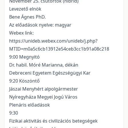
November 25. csütörtök (hibrid)
Levezető elnök
Bene Ágnes PhD.
Az előadások nyelve: magyar
Webex link:
https://unideb.webex.com/unideb/j.php?
MTID=m0a5c6cb13912e54ceb3cc1b91a08c218
9:00 Megnyitó
Dr. habil. Móré Marianna, dékán
Debreceni Egyetem Egészségügyi Kar
9:20 Köszöntő
Jászai Menyhért alpolgármester
Nyíregyháza Megyei Jogú Város
Plenáris előadások
9:30
Fizikai aktivitás és civilizációs betegségek