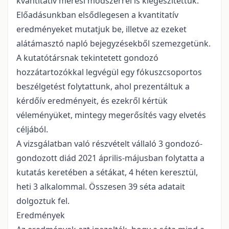
kvantitatív mérési módszerrel is kiegészítettük.
Előadásunkban elsődlegesen a kvantitatív
eredményeket mutatjuk be, illetve az ezeket
alátámasztó napló bejegyzésekből szemezgetünk.
A kutatótársnak tekintetett gondozó
hozzátartozókkal legvégül egy fókuszcsoportos
beszélgetést folytattunk, ahol prezentáltuk a
kérdőív eredményeit, és ezekről kértük
véleményüket, mintegy megerősítés vagy elvetés
céljából.
A vizsgálatban való részvételt vállaló 3 gondozó-
gondozott diád 2021 április-májusban folytatta a
kutatás keretében a sétákat, 4 héten keresztül,
heti 3 alkalommal. Összesen 39 séta adatait
dolgoztuk fel.
Eredmények