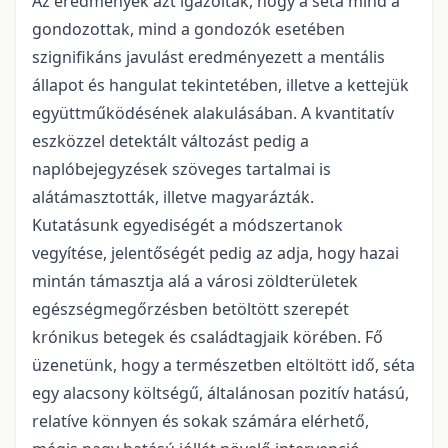
Az eredmények azt igazolták, hogy a séta mind a
gondozottak, mind a gondozók esetében
szignifikáns javulást eredményezett a mentális
állapot és hangulat tekintetében, illetve a kettejük
együttműködésének alakulásában. A kvantitatív
eszközzel detektált változást pedig a
naplóbejegyzések szöveges tartalmai is
alátámasztották, illetve magyarázták.
Kutatásunk egyediségét a módszertanok
vegyítése, jelentőségét pedig az adja, hogy hazai
mintán támasztja alá a városi zöldterületek
egészségmegőrzésben betöltött szerepét
krónikus betegek és családtagjaik körében. Fő
üzenetünk, hogy a természetben eltöltött idő, séta
egy alacsony költségű, általánosan pozitív hatású,
relatíve könnyen és sokak számára elérhető,