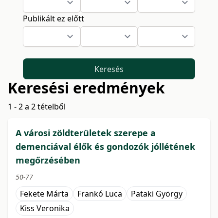
Publikált ez előtt
Keresés
Keresési eredmények
1 - 2 a 2 tételből
A városi zöldterületek szerepe a
demenciával élők és gondozók jóllétének
megőrzésében
50-77
Fekete Márta
Frankó Luca
Pataki György
Kiss Veronika