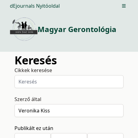
dEjournals Nyitóoldal
Open m
Magyar Gerontológia
Keresés
Cikkek keresése
Szerző által
Publikált ez után