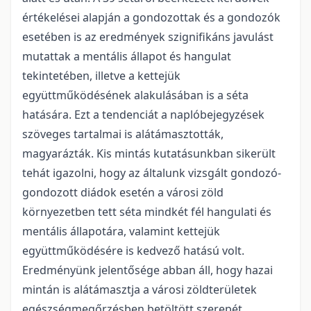
értékelései alapján a gondozottak és a gondozók
esetében is az eredmények szignifikáns javulást
mutattak a mentális állapot és hangulat
tekintetében, illetve a kettejük
együttműködésének alakulásában is a séta
hatására. Ezt a tendenciát a naplóbejegyzések
szöveges tartalmai is alátámasztották,
magyarázták. Kis mintás kutatásunkban sikerült
tehát igazolni, hogy az általunk vizsgált gondozó-
gondozott diádok esetén a városi zöld
környezetben tett séta mindkét fél hangulati és
mentális állapotára, valamint kettejük
együttműködésére is kedvező hatású volt.
Eredményünk jelentősége abban áll, hogy hazai
mintán is alátámasztja a városi zöldterületek
egészségmegőrzésben betöltött szerepét