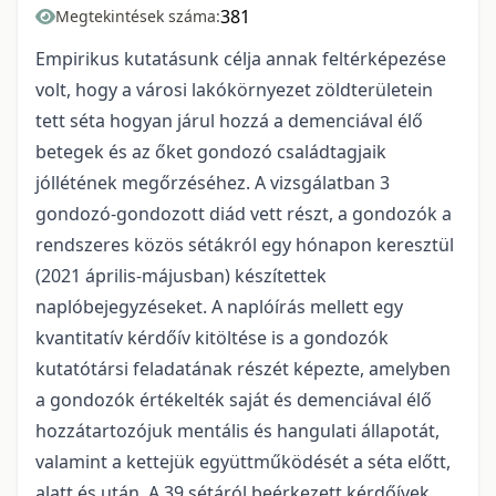
381
Megtekintések száma:
Empirikus kutatásunk célja annak feltérképezése
volt, hogy a városi lakókörnyezet zöldterületein
tett séta hogyan járul hozzá a demenciával élő
betegek és az őket gondozó családtagjaik
jóllétének megőrzéséhez. A vizsgálatban 3
gondozó-gondozott diád vett részt, a gondozók a
rendszeres közös sétákról egy hónapon keresztül
(2021 április-májusban) készítettek
naplóbejegyzéseket. A naplóírás mellett egy
kvantitatív kérdőív kitöltése is a gondozók
kutatótársi feladatának részét képezte, amelyben
a gondozók értékelték saját és demenciával élő
hozzátartozójuk mentális és hangulati állapotát,
valamint a kettejük együttműködését a séta előtt,
alatt és után. A 39 sétáról beérkezett kérdőívek