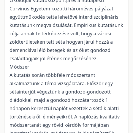
Ökológiai Kutatóközpontja és a Budapesti
Corvinus Egyetem közötti hároméves pályázati
együttműködés tette lehetővé interdiszciplináris
kutatásunk megvalósulását. Empirikus kutatásunk
célja annak feltérképezése volt, hogy a városi
zöldterületeken tett séta hogyan járul hozzá a
demenciával élő betegek és az őket gondozó
családtagjaik jóllétének megőrzéséhez.
Módszer
A kutatás során többféle módszertant
alkalmaztunk a téma vizsgálatára. Először egy
sétainterjút végeztünk a gondozó-gondozott
diádokkal, majd a gondozó hozzátartozók 1
hónapon keresztül naplót vezettek a sétáik alatti
történésekről, élményeikről. A naplózás kvalitatív
módszertanát egy rövid kérdőív formájában