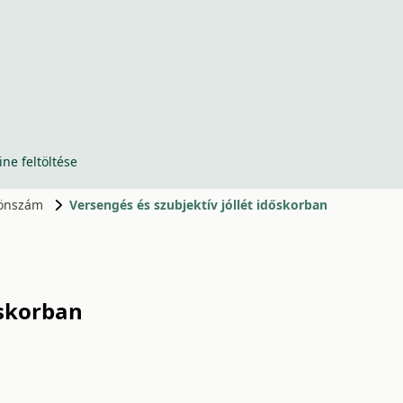
ine feltöltése
ülönszám
Versengés és szubjektív jóllét időskorban
őskorban