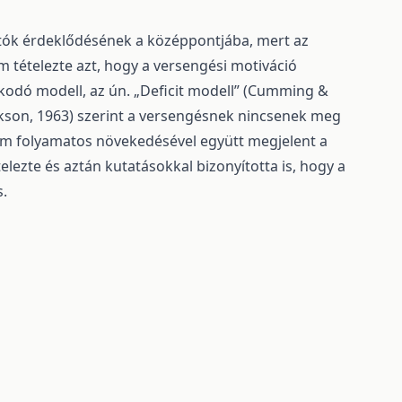
tók érdeklődésének a középpontjába, mert az
m tételezte azt, hogy a versengési motiváció
kodó modell, az ún. „Deficit modell” (Cumming &
rikson, 1963) szerint a versengésnek nincsenek meg
rtam folyamatos növekedésével együtt megjelent a
elezte és aztán kutatásokkal bizonyította is, hogy a
s.