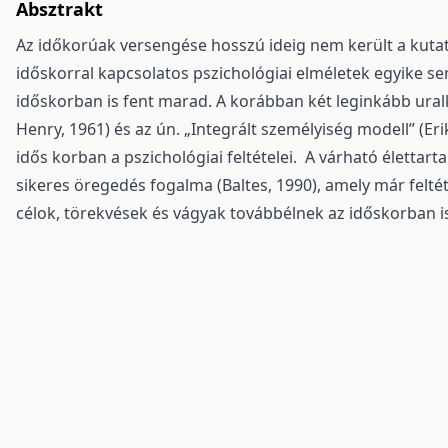
Absztrakt
Az időkorúak versengése hosszú ideig nem került a kuta
időskorral kapcsolatos pszichológiai elméletek egyike se
időskorban is fent marad. A korábban két leginkább ural
Henry, 1961) és az ún. „Integrált személyiség modell” (E
idős korban a pszichológiai feltételei. A várható életta
sikeres öregedés fogalma (Baltes, 1990), amely már feltét
célok, törekvések és vágyak továbbélnek az időskorban i