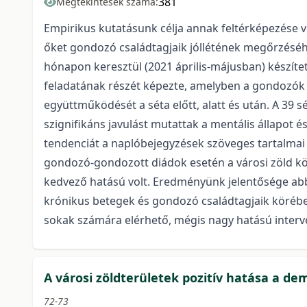
381
Megtekintések száma:
Empirikus kutatásunk célja annak feltérképezése vo
őket gondozó családtagjaik jóllétének megőrzéséh
hónapon keresztül (2021 április-májusban) készítet
feladatának részét képezte, amelyben a gondozók ér
együttműködését a séta előtt, alatt és után. A 39
szignifikáns javulást mutattak a mentális állapot é
tendenciát a naplóbejegyzések szöveges tartalmai i
gondozó-gondozott diádok esetén a városi zöld kör
kedvező hatású volt. Eredményünk jelentősége abba
krónikus betegek és gondozó családtagjaik körében
sokak számára elérhető, mégis nagy hatású interv
A városi zöldterületek pozitív hatása a de
72-73