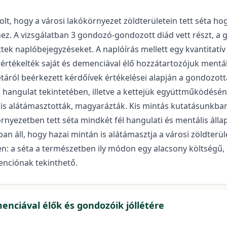
lt, hogy a városi lakókörnyezet zöldterületein tett séta ho
ez. A vizsgálatban 3 gondozó-gondozott diád vett részt, a
tek naplóbejegyzéseket. A naplóírás mellett egy kvantitatív 
tékelték saját és demenciával élő hozzátartozójuk mentális
 sétáról beérkezett kérdőívek értékelései alapján a gondoz
s hangulat tekintetében, illetve a kettejük együttműködésén
s alátámasztották, magyarázták. Kis mintás kutatásunkban si
nyezetben tett séta mindkét fél hangulati és mentális álla
n áll, hogy hazai mintán is alátámasztja a városi zöldter
: a séta a természetben ily módon egy alacsony költségű, á
enciónak tekinthető.
menciával élők és gondozóik jóllétére