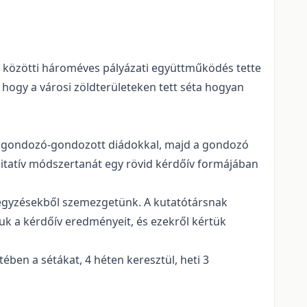
m közötti hároméves pályázati együttműködés tette
 hogy a városi zöldterületeken tett séta hogyan
 a gondozó-gondozott diádokkal, majd a gondozó
alitatív módszertanát egy rövid kérdőív formájában
jegyzésekből szemezgetünk. A kutatótársnak
uk a kérdőív eredményeit, és ezekről kértük
ében a sétákat, 4 héten keresztül, heti 3