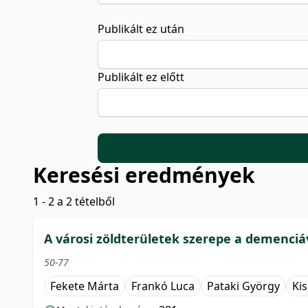
Publikált ez után
Publikált ez előtt
Keresési eredmények
1 - 2 a 2 tételből
A városi zöldterületek szerepe a demenci
50-77
Fekete Márta
Frankó Luca
Pataki György
Ki