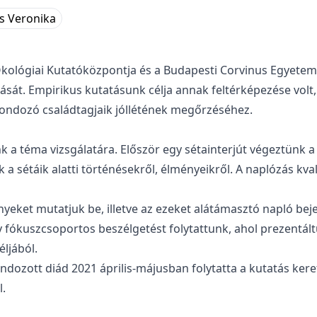
ss Veronika
Ökológiai Kutatóközpontja és a Budapesti Corvinus Egyete
ását. Empirikus kutatásunk célja annak feltérképezése volt,
gondozó családtagjaik jóllétének megőrzéséhez.
k a téma vizsgálatára. Először egy sétainterjút végeztünk
a sétáik alatti történésekről, élményeikről. A naplózás kv
yeket mutatjuk be, illetve az ezeket alátámasztó napló be
 fókuszcsoportos beszélgetést folytattunk, ahol prezentált
ljából.
ndozott diád 2021 április-májusban folytatta a kutatás keret
l.