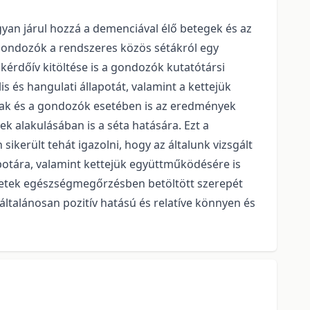
gyan járul hozzá a demenciával élő betegek és az
 gondozók a rendszeres közös sétákról egy
kérdőív kitöltése is a gondozók kutatótársi
 és hangulati állapotát, valamint a kettejük
ottak és a gondozók esetében is az eredmények
ek alakulásában is a séta hatására. Ezt a
került tehát igazolni, hogy az általunk vizsgált
potára, valamint kettejük együttműködésére is
ületek egészségmegőrzésben betöltött szerepét
ltalánosan pozitív hatású és relatíve könnyen és