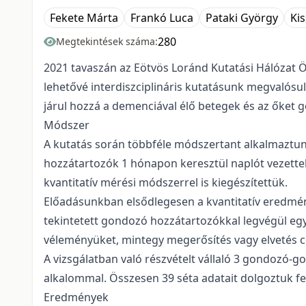
Fekete Márta
Frankó Luca
Pataki György
Ki
280
Megtekintések száma:
2021 tavaszán az Eötvös Loránd Kutatási Hálózat 
lehetővé interdiszciplináris kutatásunk megvalósul
járul hozzá a demenciával élő betegek és az őket 
Módszer
A kutatás során többféle módszertant alkalmaztun
hozzátartozók 1 hónapon keresztül naplót vezettek 
kvantitatív mérési módszerrel is kiegészítettük.
Előadásunkban elsődlegesen a kvantitatív eredmén
tekintetett gondozó hozzátartozókkal legvégül egy
véleményüket, mintegy megerősítés vagy elvetés cé
A vizsgálatban való részvételt vállaló 3 gondozó-go
alkalommal. Összesen 39 séta adatait dolgoztuk fe
Eredmények