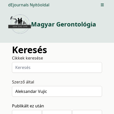
dEjournals Nyitóoldal
Open m
Magyar Gerontológia
Keresés
Cikkek keresése
Szerző által
Publikált ez után