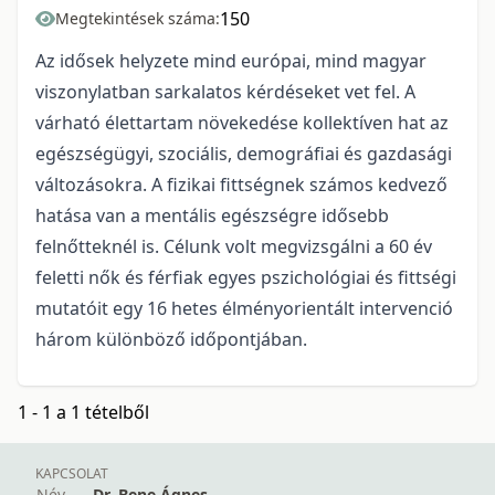
150
Megtekintések száma:
Az idősek helyzete mind európai, mind magyar
viszonylatban sarkalatos kérdéseket vet fel. A
várható élettartam növekedése kollektíven hat az
egészségügyi, szociális, demográfiai és gazdasági
változásokra. A fizikai fittségnek számos kedvező
hatása van a mentális egészségre idősebb
felnőtteknél is. Célunk volt megvizsgálni a 60 év
feletti nők és férfiak egyes pszichológiai és fittségi
mutatóit egy 16 hetes élményorientált intervenció
három különböző időpontjában.
1 - 1 a 1 tételből
KAPCSOLAT
Név
Dr. Bene Ágnes