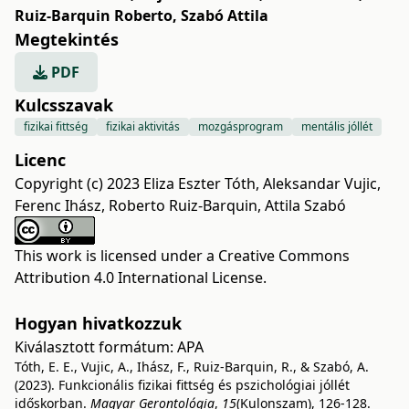
Ruiz-Barquin Roberto
,
Szabó Attila
Megtekintés
PDF
Kulcsszavak
fizikai fittség
fizikai aktivitás
mozgásprogram
mentális jóllét
Licenc
Copyright (c) 2023 Eliza Eszter Tóth, Aleksandar Vujic,
Ferenc Ihász, Roberto Ruiz-Barquin, Attila Szabó
This work is licensed under a
Creative Commons
Attribution 4.0 International License
.
Hogyan hivatkozzuk
Kiválasztott formátum:
APA
Tóth, E. E., Vujic, A., Ihász, F., Ruiz-Barquin, R., & Szabó, A.
(2023). Funkcionális fizikai fittség és pszichológiai jóllét
időskorban.
Magyar Gerontológia
,
15
(Kulonszam), 126-128.