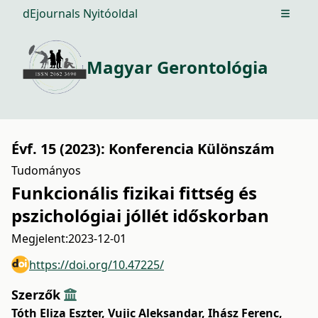
dEjournals Nyitóoldal
Open m
Magyar Gerontológia
Évf. 15 (2023): Konferencia Különszám
Tudományos
Funkcionális fizikai fittség és
pszichológiai jóllét időskorban
Megjelent:
2023-12-01
https://doi.org/10.47225/
Szerzők
Tóth Eliza Eszter
,
Vujic Aleksandar
,
Ihász Ferenc
,