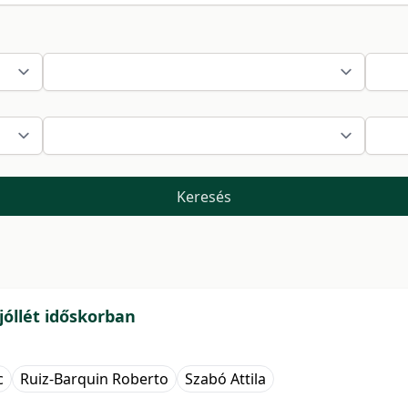
Keresés
 jóllét időskorban
c
Ruiz-Barquin Roberto
Szabó Attila