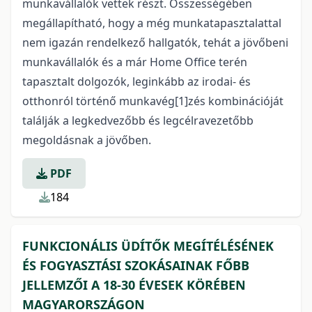
munkavállalók vettek részt. Összességében
megállapítható, hogy a még munkatapasztalattal
nem igazán rendelkező hallgatók, tehát a jövőbeni
munkavállalók és a már Home Office terén
tapasztalt dolgozók, leginkább az irodai- és
otthonról történő munkavég[1]zés kombinációját
találják a legkedvezőbb és legcélravezetőbb
megoldásnak a jövőben.
PDF
184
FUNKCIONÁLIS ÜDÍTŐK MEGÍTÉLÉSÉNEK
ÉS FOGYASZTÁSI SZOKÁSAINAK FŐBB
JELLEMZŐI A 18-30 ÉVESEK KÖRÉBEN
MAGYARORSZÁGON