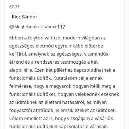
67-75
Ricz Sándor
117
Megtekintések száma:
Ebben a folyton változó, modern világban az
egészséges életmód egyre inkább előtérbe
ke[1]rül, amelynek az egészséges, vitamindús
étrend és a rendszeres testmozgás a két
alappillére. Ezen két pillérhez kapcsolódhatnak a
funkcionális üdítők. Kutatásom célja annak
felmérése, hogy a magyarok hogyan ítélik meg a
funkcionális üdítőket, hogyan vélekednek ezeknek
az üdítőknek az élettani hatásairól, és milyen
fogyasztói attitűdök jellemzik ezeket az üdítőket.
Célom emellett az is, hogy vizsgáljam a vásárlók
funkcionális üdítőkkel kapcsolatos elvárásait.