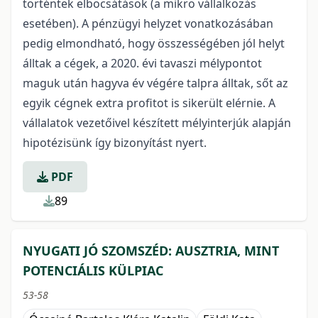
történtek elbocsátások (a mikro vállalkozás
esetében). A pénzügyi helyzet vonatkozásában
pedig elmondható, hogy összességében jól helyt
álltak a cégek, a 2020. évi tavaszi mélypontot
maguk után hagyva év végére talpra álltak, sőt az
egyik cégnek extra profitot is sikerült elérnie. A
vállalatok vezetőivel készített mélyinterjúk alapján
hipotézisünk így bizonyítást nyert.
PDF
89
NYUGATI JÓ SZOMSZÉD: AUSZTRIA, MINT
POTENCIÁLIS KÜLPIAC
53-58