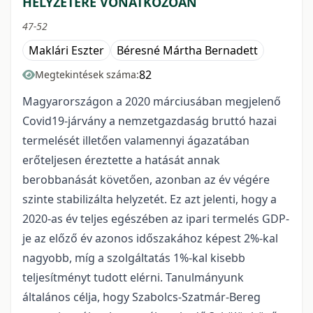
HELYZETÉRE VONATKOZÓAN
47-52
Maklári Eszter
Béresné Mártha Bernadett
82
Megtekintések száma:
Magyarországon a 2020 márciusában megjelenő
Covid19-járvány a nemzetgazdaság bruttó hazai
termelését illetően valamennyi ágazatában
erőteljesen éreztette a hatását annak
berobbanását követően, azonban az év végére
szinte stabilizálta helyzetét. Ez azt jelenti, hogy a
2020-as év teljes egészében az ipari termelés GDP-
je az előző év azonos időszakához képest 2%-kal
nagyobb, míg a szolgáltatás 1%-kal kisebb
teljesítményt tudott elérni. Tanulmányunk
általános célja, hogy Szabolcs-Szatmár-Bereg