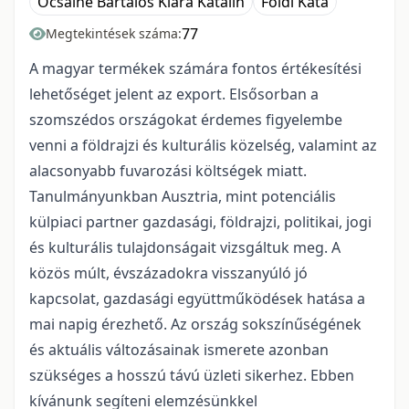
Ócsainé Bartalos Klára Katalin
Földi Kata
77
Megtekintések száma:
A magyar termékek számára fontos értékesítési
lehetőséget jelent az export. Elsősorban a
szomszédos országokat érdemes figyelembe
venni a földrajzi és kulturális közelség, valamint az
alacsonyabb fuvarozási költségek miatt.
Tanulmányunkban Ausztria, mint potenciális
külpiaci partner gazdasági, földrajzi, politikai, jogi
és kulturális tulajdonságait vizsgáltuk meg. A
közös múlt, évszázadokra visszanyúló jó
kapcsolat, gazdasági együttműködések hatása a
mai napig érezhető. Az ország sokszínűségének
és aktuális változásainak ismerete azonban
szükséges a hosszú távú üzleti sikerhez. Ebben
kívánunk segíteni elemzésünkkel