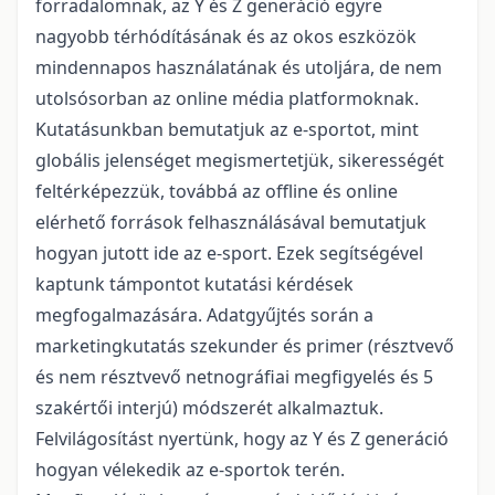
forradalomnak, az Y és Z generáció egyre
nagyobb térhódításának és az okos eszközök
mindennapos használatának és utoljára, de nem
utolsósorban az online média platformoknak.
Kutatásunkban bemutatjuk az e-sportot, mint
globális jelenséget megismertetjük, sikerességét
feltérképezzük, továbbá az offline és online
elérhető források felhasználásával bemutatjuk
hogyan jutott ide az e-sport. Ezek segítségével
kaptunk támpontot kutatási kérdések
megfogalmazására. Adatgyűjtés során a
marketingkutatás szekunder és primer (résztvevő
és nem résztvevő netnográfiai megfigyelés és 5
szakértői interjú) módszerét alkalmaztuk.
Felvilágosítást nyertünk, hogy az Y és Z generáció
hogyan vélekedik az e-sportok terén.