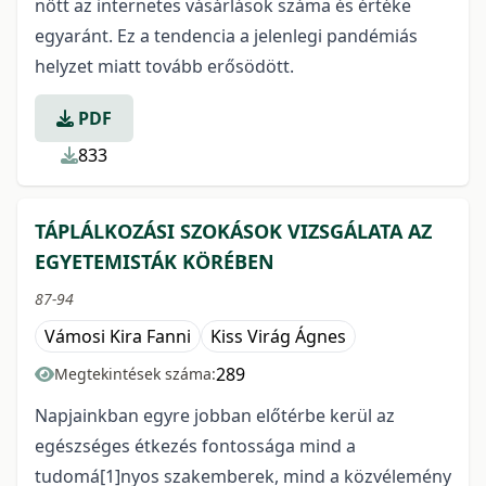
nőtt az internetes vásárlások száma és értéke
egyaránt. Ez a tendencia a jelenlegi pandémiás
helyzet miatt tovább erősödött.
PDF
833
TÁPLÁLKOZÁSI SZOKÁSOK VIZSGÁLATA AZ
EGYETEMISTÁK KÖRÉBEN
87-94
Vámosi Kira Fanni
Kiss Virág Ágnes
289
Megtekintések száma:
Napjainkban egyre jobban előtérbe kerül az
egészséges étkezés fontossága mind a
tudomá[1]nyos szakemberek, mind a közvélemény