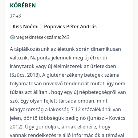
KÖRÉBEN
37-46
Kiss Noémi
Popovics Péter András
243
Megtekintések száma:
A táplálkozásunk az életünk során dinamikusan
változik. Naponta jelennek meg új étrendi
irányzatok vagy új élelmiszerek az üzletekben
(Szűcs, 2013). A gluténérzékeny betegek száma
folyamatosan növekvő tendenciát mutat, így nem
túlzás azt állítani, hogy egy új népbetegségről van
szó. Egy olyan fejlett társadalomban, mint
Magyarország a lakosság 7-12 százalékánál van
jelen, döntő többségük pedig nő (Juhász – Kovács,
2012). Úgy gondoljuk, annak ellenére, hogy
vannak rendelkezésre álló információk a témával