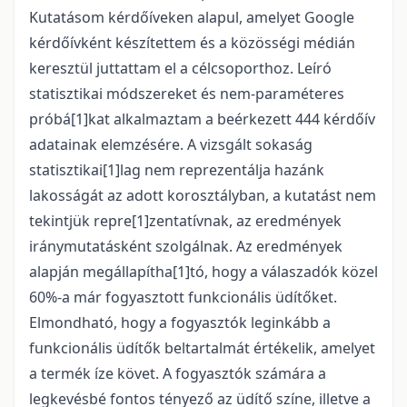
Kutatásom kérdőíveken alapul, amelyet Google
kérdőívként készítettem és a közösségi médián
keresztül juttattam el a célcsoporthoz. Leíró
statisztikai módszereket és nem-paraméteres
próbá[1]kat alkalmaztam a beérkezett 444 kérdőív
adatainak elemzésére. A vizsgált sokaság
statisztikai[1]lag nem reprezentálja hazánk
lakosságát az adott korosztályban, a kutatást nem
tekintjük repre[1]zentatívnak, az eredmények
iránymutatásként szolgálnak. Az eredmények
alapján megállapítha[1]tó, hogy a válaszadók közel
60%-a már fogyasztott funkcionális üdítőket.
Elmondható, hogy a fogyasztók leginkább a
funkcionális üdítők beltartalmát értékelik, amelyet
a termék íze követ. A fogyasztók számára a
legkevésbé fontos tényező az üdítő színe, illetve a