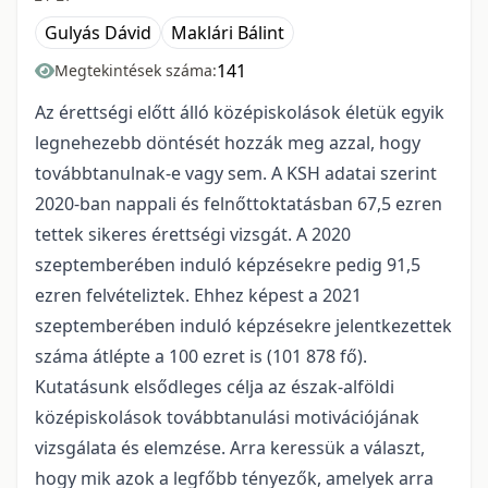
Gulyás Dávid
Maklári Bálint
141
Megtekintések száma:
Az érettségi előtt álló középiskolások életük egyik
legnehezebb döntését hozzák meg azzal, hogy
továbbtanulnak-e vagy sem. A KSH adatai szerint
2020-ban nappali és felnőttoktatásban 67,5 ezren
tettek sikeres érettségi vizsgát. A 2020
szeptemberében induló képzésekre pedig 91,5
ezren felvételiztek. Ehhez képest a 2021
szeptemberében induló képzésekre jelentkezettek
száma átlépte a 100 ezret is (101 878 fő).
Kutatásunk elsődleges célja az észak-alföldi
középiskolások továbbtanulási motivációjának
vizsgálata és elemzése. Arra keressük a választ,
hogy mik azok a legfőbb tényezők, amelyek arra