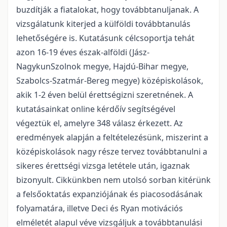
buzdítják a fiatalokat, hogy továbbtanuljanak. A
vizsgálatunk kiterjed a külföldi továbbtanulás
lehetőségére is. Kutatásunk célcsoportja tehát
azon 16-19 éves észak-alföldi (Jász-
NagykunSzolnok megye, Hajdú-Bihar megye,
Szabolcs-Szatmár-Bereg megye) középiskolások,
akik 1-2 éven belül érettségizni szeretnének. A
kutatásainkat online kérdőív segítségével
végeztük el, amelyre 348 válasz érkezett. Az
eredmények alapján a feltételezésünk, miszerint a
középiskolások nagy része tervez továbbtanulni a
sikeres érettségi vizsga letétele után, igaznak
bizonyult. Cikkünkben nem utolsó sorban kitérünk
a felsőoktatás expanziójának és piacosodásának
folyamatára, illetve Deci és Ryan motivációs
elméletét alapul véve vizsgáljuk a továbbtanulási