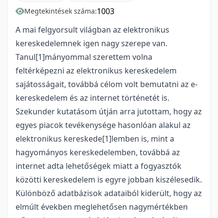
1003
Megtekintések száma:
A mai felgyorsult világban az elektronikus
kereskedelemnek igen nagy szerepe van.
Tanul[1]mányommal szerettem volna
feltérképezni az elektronikus kereskedelem
sajátosságait, továbbá célom volt bemutatni az e-
kereskedelem és az internet történetét is.
Szekunder kutatásom útján arra jutottam, hogy az
egyes piacok tevékenysége hasonlóan alakul az
elektronikus kereskede[1]lemben is, mint a
hagyományos kereskedelemben, továbbá az
internet adta lehetőségek miatt a fogyasztók
közötti kereskedelem is egyre jobban kiszélesedik.
Különböző adatbázisok adataiból kiderült, hogy az
elmúlt években meglehetősen nagymértékben