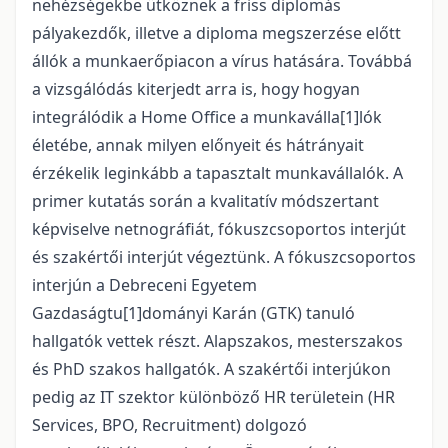
nehézségekbe ütköznek a friss diplomás
pályakezdők, illetve a diploma megszerzése előtt
állók a munkaerőpiacon a vírus hatására. Továbbá
a vizsgálódás kiterjedt arra is, hogy hogyan
integrálódik a Home Office a munkaválla[1]lók
életébe, annak milyen előnyeit és hátrányait
érzékelik leginkább a tapasztalt munkavállalók. A
primer kutatás során a kvalitatív módszertant
képviselve netnográfiát, fókuszcsoportos interjút
és szakértői interjút végeztünk. A fókuszcsoportos
interjún a Debreceni Egyetem
Gazdaságtu[1]dományi Karán (GTK) tanuló
hallgatók vettek részt. Alapszakos, mesterszakos
és PhD szakos hallgatók. A szakértői interjúkon
pedig az IT szektor különböző HR területein (HR
Services, BPO, Recruitment) dolgozó