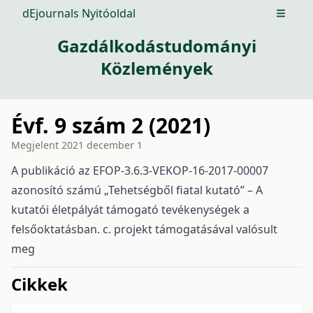
dEjournals Nyitóoldal
Open m
Gazdálkodástudományi
Közlemények
Évf. 9 szám 2 (2021)
Megjelent
2021 december 1
A publikáció az EFOP-3.6.3-VEKOP-16-2017-00007
azonosító számú „Tehetségből fiatal kutató” – A
kutatói életpályát támogató tevékenységek a
felsőoktatásban. c. projekt támogatásával valósult
meg
issue.tableOfContents6a756
Cikkek