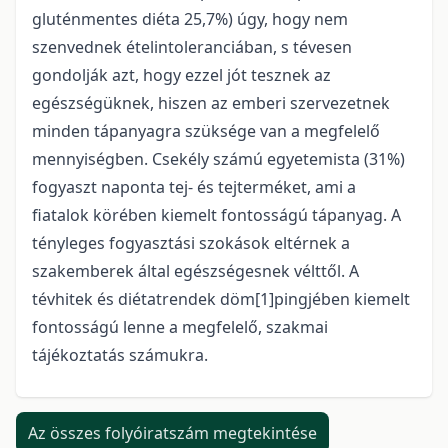
gluténmentes diéta 25,7%) úgy, hogy nem
szenvednek ételintoleranciában, s tévesen
gondolják azt, hogy ezzel jót tesznek az
egészségüknek, hiszen az emberi szervezetnek
minden tápanyagra szüksége van a megfelelő
mennyiségben. Csekély számú egyetemista (31%)
fogyaszt naponta tej- és tejterméket, ami a
fiatalok körében kiemelt fontosságú tápanyag. A
tényleges fogyasztási szokások eltérnek a
szakemberek által egészségesnek vélttől. A
tévhitek és diétatrendek döm[1]pingjében kiemelt
fontosságú lenne a megfelelő, szakmai
tájékoztatás számukra.
Az összes folyóiratszám megtekintése