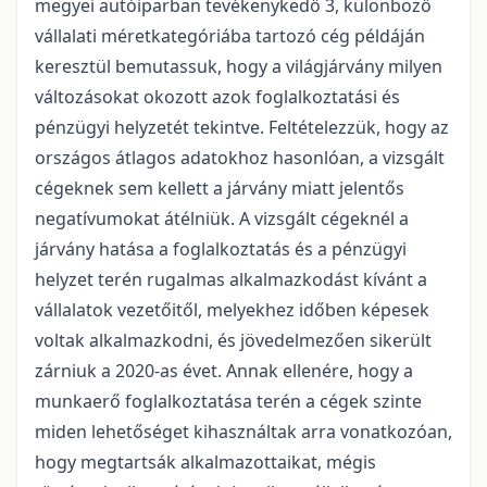
megyei autóiparban tevékenykedő 3, különböző
vállalati méretkategóriába tartozó cég példáján
keresztül bemutassuk, hogy a világjárvány milyen
változásokat okozott azok foglalkoztatási és
pénzügyi helyzetét tekintve. Feltételezzük, hogy az
országos átlagos adatokhoz hasonlóan, a vizsgált
cégeknek sem kellett a járvány miatt jelentős
negatívumokat átélniük. A vizsgált cégeknél a
járvány hatása a foglalkoztatás és a pénzügyi
helyzet terén rugalmas alkalmazkodást kívánt a
vállalatok vezetőitől, melyekhez időben képesek
voltak alkalmazkodni, és jövedelmezően sikerült
zárniuk a 2020-as évet. Annak ellenére, hogy a
munkaerő foglalkoztatása terén a cégek szinte
miden lehetőséget kihasználtak arra vonatkozóan,
hogy megtartsák alkalmazottaikat, mégis