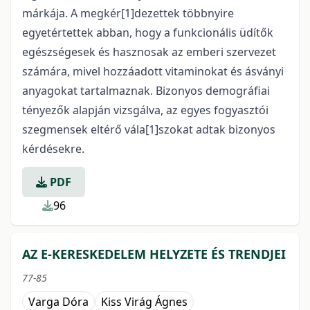
márkája. A megkér[1]dezettek többnyire
egyetértettek abban, hogy a funkcionális üdítők
egészségesek és hasznosak az emberi szervezet
számára, mivel hozzáadott vitaminokat és ásványi
anyagokat tartalmaznak. Bizonyos demográfiai
tényezők alapján vizsgálva, az egyes fogyasztói
szegmensek eltérő vála[1]szokat adtak bizonyos
kérdésekre.
PDF
96
AZ E-KERESKEDELEM HELYZETE ÉS TRENDJEI
77-85
Varga Dóra
Kiss Virág Ágnes