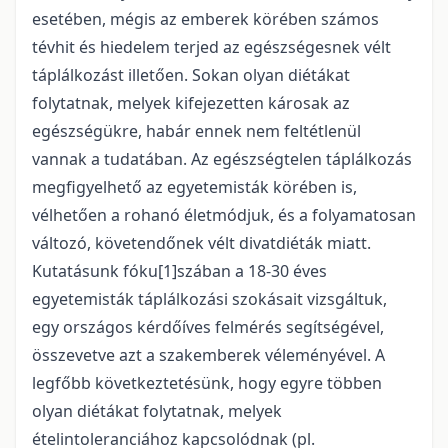
esetében, mégis az emberek körében számos
tévhit és hiedelem terjed az egészségesnek vélt
táplálkozást illetően. Sokan olyan diétákat
folytatnak, melyek kifejezetten károsak az
egészségükre, habár ennek nem feltétlenül
vannak a tudatában. Az egészségtelen táplálkozás
megfigyelhető az egyetemisták körében is,
vélhetően a rohanó életmódjuk, és a folyamatosan
változó, követendőnek vélt divatdiéták miatt.
Kutatásunk fóku[1]szában a 18-30 éves
egyetemisták táplálkozási szokásait vizsgáltuk,
egy országos kérdőíves felmérés segítségével,
összevetve azt a szakemberek véleményével. A
legfőbb következtetésünk, hogy egyre többen
olyan diétákat folytatnak, melyek
ételintoleranciához kapcsolódnak (pl.