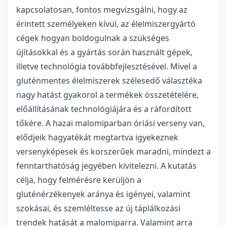
kapcsolatosan, fontos megvizsgálni, hogy az
érintett személyeken kívül, az élelmiszergyártó
cégek hogyan boldogulnak a szükséges
újításokkal és a gyártás során használt gépek,
illetve technológia továbbfejlesztésével. Mivel a
gluténmentes élelmiszerek szélesedő választéka
nagy hatást gyakorol a termékek összetételére,
előállításának technológiájára és a ráfordított
tőkére. A hazai malomiparban óriási verseny van,
elődjeik hagyatékát megtartva igyekeznek
versenyképesek és korszerűek maradni, mindezt a
fenntarthatóság jegyében kivitelezni. A kutatás
célja, hogy felmérésre kerüljön a
gluténérzékenyek aránya és igényei, valamint
szokásai, és szemléltesse az új táplálkozási
trendek hatását a malomiparra. Valamint arra