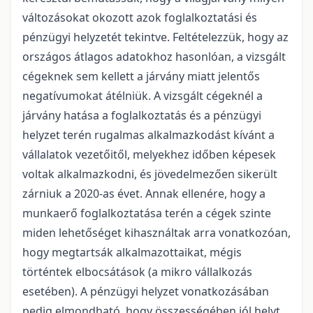
változásokat okozott azok foglalkoztatási és
pénzügyi helyzetét tekintve. Feltételezzük, hogy az
országos átlagos adatokhoz hasonlóan, a vizsgált
cégeknek sem kellett a járvány miatt jelentős
negatívumokat átélniük. A vizsgált cégeknél a
járvány hatása a foglalkoztatás és a pénzügyi
helyzet terén rugalmas alkalmazkodást kívánt a
vállalatok vezetőitől, melyekhez időben képesek
voltak alkalmazkodni, és jövedelmezően sikerült
zárniuk a 2020-as évet. Annak ellenére, hogy a
munkaerő foglalkoztatása terén a cégek szinte
miden lehetőséget kihasználtak arra vonatkozóan,
hogy megtartsák alkalmazottaikat, mégis
történtek elbocsátások (a mikro vállalkozás
esetében). A pénzügyi helyzet vonatkozásában
pedig elmondható, hogy összességében jól helyt