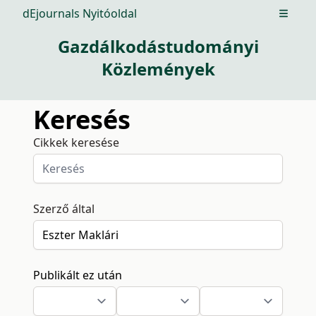
dEjournals Nyitóoldal
Open m
Gazdálkodástudományi
Közlemények
Keresés
Cikkek keresése
Szerző által
Publikált ez után