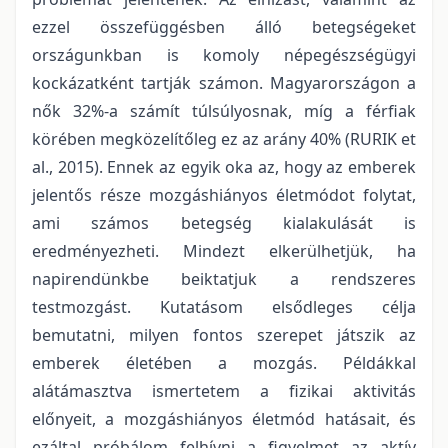
ezzel összefüggésben álló betegségeket
országunkban is komoly népegészségügyi
kockázatként tartják számon. Magyarországon a
nők 32%-a számít túlsúlyosnak, míg a férfiak
körében megközelítőleg ez az arány 40% (RURIK et
al., 2015). Ennek az egyik oka az, hogy az emberek
jelentős része mozgáshiányos életmódot folytat,
ami számos betegség kialakulását is
eredményezheti. Mindezt elkerülhetjük, ha
napirendünkbe beiktatjuk a rendszeres
testmozgást. Kutatásom elsődleges célja
bemutatni, milyen fontos szerepet játszik az
emberek életében a mozgás. Példákkal
alátámasztva ismertetem a fizikai aktivitás
előnyeit, a mozgáshiányos életmód hatásait, és
ezáltal próbálom felhívni a figyelmet az aktív