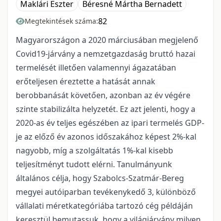
Maklári Eszter
Béresné Mártha Bernadett
82
Megtekintések száma:
Magyarországon a 2020 márciusában megjelenő
Covid19-járvány a nemzetgazdaság bruttó hazai
termelését illetően valamennyi ágazatában
erőteljesen éreztette a hatását annak
berobbanását követően, azonban az év végére
szinte stabilizálta helyzetét. Ez azt jelenti, hogy a
2020-as év teljes egészében az ipari termelés GDP-
je az előző év azonos időszakához képest 2%-kal
nagyobb, míg a szolgáltatás 1%-kal kisebb
teljesítményt tudott elérni. Tanulmányunk
általános célja, hogy Szabolcs-Szatmár-Bereg
megyei autóiparban tevékenykedő 3, különböző
vállalati méretkategóriába tartozó cég példáján
keresztül bemutassuk, hogy a világjárvány milyen