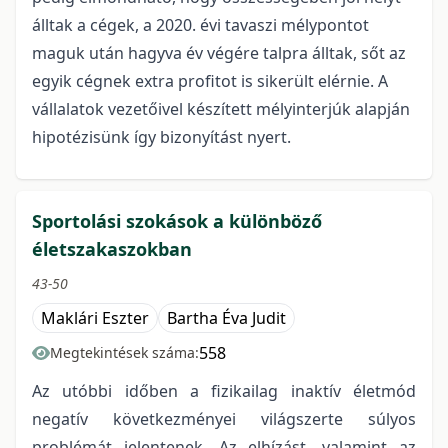
álltak a cégek, a 2020. évi tavaszi mélypontot
maguk után hagyva év végére talpra álltak, sőt az
egyik cégnek extra profitot is sikerült elérnie. A
vállalatok vezetőivel készített mélyinterjúk alapján
hipotézisünk így bizonyítást nyert.
Sportolási szokások a különböző
életszakaszokban
43-50
Maklári Eszter
Bartha Éva Judit
558
Megtekintések száma:
Az utóbbi időben a fizikailag inaktív életmód
negatív következményei világszerte súlyos
problémát jelentenek. Az elhízást, valamint az