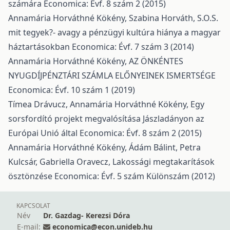
számára
Economica: Évf. 8 szám 2 (2015)
Annamária Horváthné Kökény, Szabina Horváth,
S.O.S.
mit tegyek?- avagy a pénzügyi kultúra hiánya a magyar
háztartásokban
Economica: Évf. 7 szám 3 (2014)
Annamária Horváthné Kökény,
AZ ÖNKÉNTES
NYUGDÍJPÉNZTÁRI SZÁMLA ELŐNYEINEK ISMERTSÉGE
Economica: Évf. 10 szám 1 (2019)
Tímea Drávucz, Annamária Horváthné Kökény,
Egy
sorsfordító projekt megvalósítása Jászladányon az
Európai Unió által
Economica: Évf. 8 szám 2 (2015)
Annamária Horváthné Kökény, Ádám Bálint, Petra
Kulcsár, Gabriella Oravecz,
Lakossági megtakarítások
ösztönzése
Economica: Évf. 5 szám Különszám (2012)
KAPCSOLAT
Név
Dr. Gazdag- Kerezsi Dóra
E-mail:
economica@econ.unideb.hu