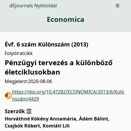
dEjournals Nyitóoldal
Open m
Economica
Évf. 6 szám Különszám (2013)
Folyóiratcikk
Pénzügyi tervezés a különböző
életciklusokban
Megjelent:
2020-08-06
https://doi.org/10.47282/ECONOMICA/2013/6/Külö
nszám/4429
Szerzők
Horváthné Kökény Annamária
,
Ádám Bálint
,
Csajbók Róbert
,
Komláti Lili