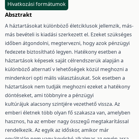
Hivatkozási formátumok
Absztrakt
A háztartásokat különböző életciklusok jellemzik, más-
más bevételi is kiadási szerkezett el. Ezeket szükséges
időben átgondolni, megtervezni, hogy azok pénzügyi
fedezete biztosítható legyen. Hatékony esetben a
háztartások képesek saját célrendszerük alapján a
különböző alternatí v lehetőségek közül meghozni a
mindenkori opti mális választásukat. Sok esetben a
háztartások nem tudják meghozni ezeket a hatékony
döntéseket, ami többnyire a pénzügyi
kultúrájuk alacsony szintjére vezethető vissza. Az
emberi életnek több olyan fő szakasza van, amelyben
hasznos, ha az ember nagy összegű megtakarítással
rendelkezik. Az egyik az időskor, amikor már
egyáltalán nem vagy kevésbé alkalmas az egyén arra,