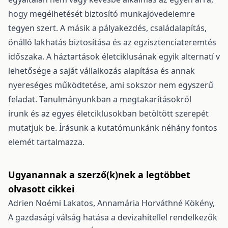
hogy megélhetését biztosító munkajövedelemre
tegyen szert. A másik a pályakezdés, családalapítás,
önálló lakhatás biztosítása és az egzisztenciateremtés
időszaka. A háztartások életciklusának egyik alternatí v
lehetősége a saját vállalkozás alapítása és annak
nyereséges működtetése, ami sokszor nem egyszerű
feladat. Tanulmányunkban a megtakarításokról
írunk és az egyes életciklusokban betöltött szerepét
mutatjuk be. Írásunk a kutatómunkánk néhány fontos
elemét tartalmazza.
Ugyanannak a szerző(k)nek a legtöbbet
olvasott cikkei
Adrien Noémi Lakatos, Annamária Horváthné Kökény,
A gazdasági válság hatása a devizahitellel rendelkezők