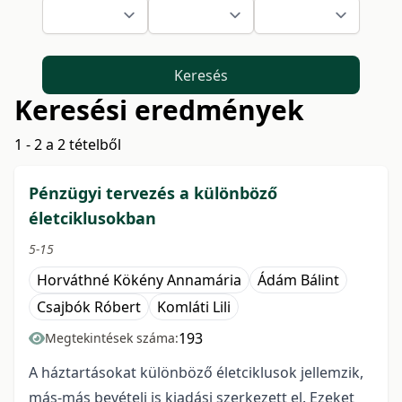
Keresés
Keresési eredmények
1 - 2 a 2 tételből
Pénzügyi tervezés a különböző
életciklusokban
5-15
Horváthné Kökény Annamária
Ádám Bálint
Csajbók Róbert
Komláti Lili
193
Megtekintések száma:
A háztartásokat különböző életciklusok jellemzik,
más-más bevételi is kiadási szerkezett el. Ezeket