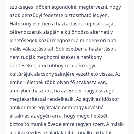
szükséges időben átgondolni, megtervezni, hogy
azok pénzügyi fedezete biztosítható legyen.
Hatékony esetben a háztartások képesek saját
célrendszerük alapján a különböző alternatí v
lehetőségek közül meghozni a mindenkori opti
mális választásukat. Sok esetben a háztartások
nem tudják meghozni ezeket a hatékony
döntéseket, ami többnyire a pénzügyi
kultúrájuk alacsony szintjére vezethető vissza. Az
emberi életnek több olyan fő szakasza van,
amelyben hasznos, ha az ember nagy összegű
megtakarítással rendelkezik. Az egyik az időskor,
amikor már egyáltalán nem vagy kevésbé
alkalmas az egyén arra, hogy megélhetését
biztosító munkajövedelemre tegyen szert. A másik
a pályakezdés, családalapítás, önálló lakhatás