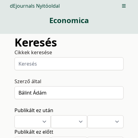
dEjournals Nyitóoldal
Open m
Economica
Keresés
Cikkek keresése
Szerző által
Publikált ez után
Publikált ez előtt