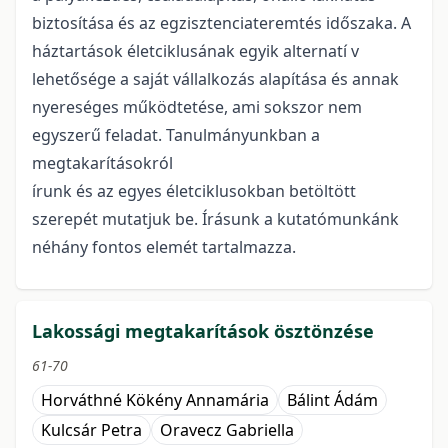
biztosítása és az egzisztenciateremtés időszaka. A
háztartások életciklusának egyik alternatí v
lehetősége a saját vállalkozás alapítása és annak
nyereséges működtetése, ami sokszor nem
egyszerű feladat. Tanulmányunkban a
megtakarításokról
írunk és az egyes életciklusokban betöltött
szerepét mutatjuk be. Írásunk a kutatómunkánk
néhány fontos elemét tartalmazza.
Lakossági megtakarítások ösztönzése
61-70
Horváthné Kökény Annamária
Bálint Ádám
Kulcsár Petra
Oravecz Gabriella