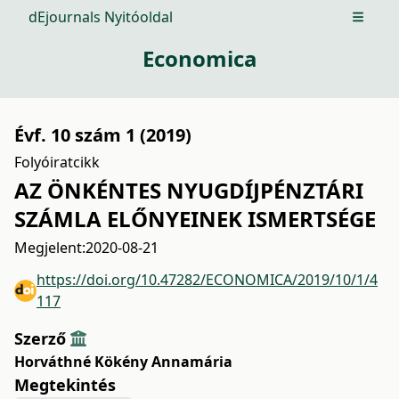
dEjournals Nyitóoldal
Open m
Economica
Évf. 10 szám 1 (2019)
Folyóiratcikk
AZ ÖNKÉNTES NYUGDÍJPÉNZTÁRI
SZÁMLA ELŐNYEINEK ISMERTSÉGE
Megjelent:
2020-08-21
https://doi.org/10.47282/ECONOMICA/2019/10/1/4
117
Szerző
Horváthné Kökény Annamária
Megtekintés