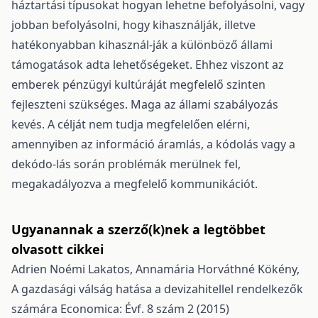
háztartási típusokat hogyan lehetne befolyásolni, vagy
jobban befolyásolni, hogy kihasználják, illetve
hatékonyabban kihasznál-ják a különböző állami
támogatások adta lehetőségeket. Ehhez viszont az
emberek pénzügyi kultúráját megfelelő szinten
fejleszteni szükséges. Maga az állami szabályozás
kevés. A célját nem tudja megfelelően elérni,
amennyiben az információ áramlás, a kódolás vagy a
dekódo-lás során problémák merülnek fel,
megakadályozva a megfelelő kommunikációt.
Ugyanannak a szerző(k)nek a legtöbbet
olvasott cikkei
Adrien Noémi Lakatos, Annamária Horváthné Kökény,
A gazdasági válság hatása a devizahitellel rendelkezők
számára
Economica: Évf. 8 szám 2 (2015)