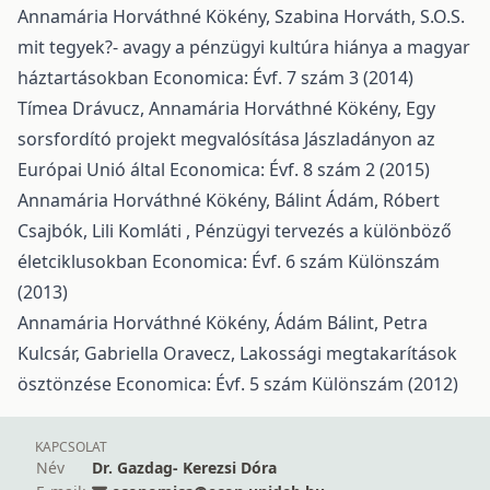
Annamária Horváthné Kökény, Szabina Horváth,
S.O.S.
mit tegyek?- avagy a pénzügyi kultúra hiánya a magyar
háztartásokban
Economica: Évf. 7 szám 3 (2014)
Tímea Drávucz, Annamária Horváthné Kökény,
Egy
sorsfordító projekt megvalósítása Jászladányon az
Európai Unió által
Economica: Évf. 8 szám 2 (2015)
Annamária Horváthné Kökény, Bálint Ádám, Róbert
Csajbók, Lili Komláti ,
Pénzügyi tervezés a különböző
életciklusokban
Economica: Évf. 6 szám Különszám
(2013)
Annamária Horváthné Kökény, Ádám Bálint, Petra
Kulcsár, Gabriella Oravecz,
Lakossági megtakarítások
ösztönzése
Economica: Évf. 5 szám Különszám (2012)
KAPCSOLAT
Név
Dr. Gazdag- Kerezsi Dóra