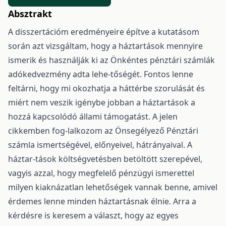
Absztrakt
A disszertációm eredményeire építve a kutatásom
során azt vizsgáltam, hogy a háztartások mennyire
ismerik és használják ki az Önkéntes pénztári számlák
adókedvezmény adta lehe-tőségét. Fontos lenne
feltárni, hogy mi okozhatja a háttérbe szorulását és
miért nem veszik igénybe jobban a háztartások a
hozzá kapcsolódó állami támogatást. A jelen
cikkemben fog-lalkozom az Önsegélyező Pénztári
számla ismertségével, előnyeivel, hátrányaival. A
háztar-tások költségvetésben betöltött szerepével,
vagyis azzal, hogy megfelelő pénzügyi ismerettel
milyen kiaknázatlan lehetőségek vannak benne, amivel
érdemes lenne minden háztartásnak élnie. Arra a
kérdésre is keresem a választ, hogy az egyes