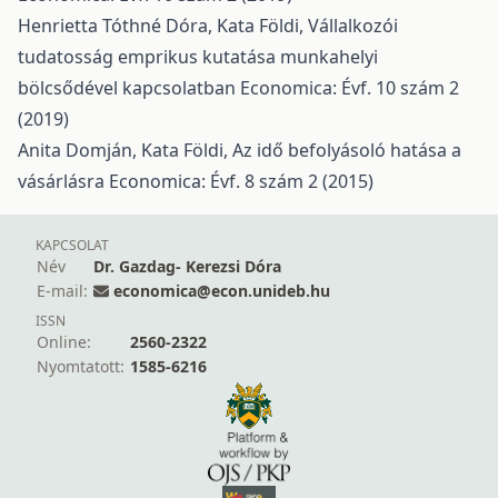
Henrietta Tóthné Dóra, Kata Földi,
Vállalkozói
tudatosság emprikus kutatása munkahelyi
bölcsődével kapcsolatban
Economica: Évf. 10 szám 2
(2019)
Anita Domján, Kata Földi,
Az idő befolyásoló hatása a
vásárlásra
Economica: Évf. 8 szám 2 (2015)
KAPCSOLAT
Név
Dr. Gazdag- Kerezsi Dóra
E-mail:
economica@econ.unideb.hu
ISSN
Online:
2560-2322
Nyomtatott:
1585-6216