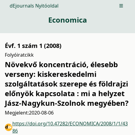
dEjournals Nyitóoldal
Open m
Economica
Évf. 1 szám 1 (2008)
Folyóiratcikk
Növekvő koncentráció, élesebb
verseny: kiskereskedelmi
szolgáltatások szerepe és földrajzi
előnyök kapcsolata : mi a helyzet
Jász-Nagykun-Szolnok megyében?
Megjelent:
2020-08-06
https://doi.org/10.47282/ECONOMICA/2008/1/1/43
86