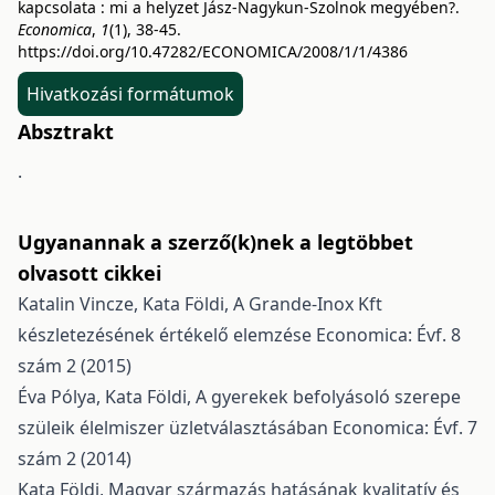
kapcsolata : mi a helyzet Jász-Nagykun-Szolnok megyében?.
Economica
,
1
(1), 38-45.
https://doi.org/10.47282/ECONOMICA/2008/1/1/4386
Hivatkozási formátumok
Absztrakt
.
Ugyanannak a szerző(k)nek a legtöbbet
olvasott cikkei
Katalin Vincze, Kata Földi,
A Grande-Inox Kft
készletezésének értékelő elemzése
Economica: Évf. 8
szám 2 (2015)
Éva Pólya, Kata Földi,
A gyerekek befolyásoló szerepe
szüleik élelmiszer üzletválasztásában
Economica: Évf. 7
szám 2 (2014)
Kata Földi,
Magyar származás hatásának kvalitatív és