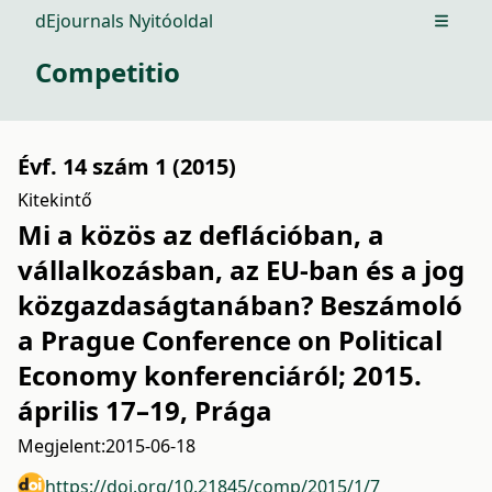
dEjournals Nyitóoldal
Open m
Competitio
Évf. 14 szám 1 (2015)
Kitekintő
Mi a közös az deflációban, a
vállalkozásban, az EU-ban és a jog
közgazdaságtanában? Beszámoló
a Prague Conference on Political
Economy konferenciáról; 2015.
április 17–19, Prága
Megjelent:
2015-06-18
https://doi.org/10.21845/comp/2015/1/7