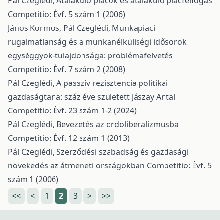
Pál Czeglédi,
Átalakuló piacok és átalakuló piacfelfogás
Competitio: Évf. 5 szám 1 (2006)
János Kormos, Pál Czeglédi,
Munkapiaci
rugalmatlanság és a munkanélküliségi idősorok
egységgyök-tulajdonsága: problémafelvetés
Competitio: Évf. 7 szám 2 (2008)
Pál Czeglédi,
A passzív rezisztencia politikai
gazdaságtana: száz éve született Jászay Antal
Competitio: Évf. 23 szám 1-2 (2024)
Pál Czeglédi,
Bevezetés az ordoliberalizmusba
Competitio: Évf. 12 szám 1 (2013)
Pál Czeglédi,
Szerződési szabadság és gazdasági
növekedés az átmeneti országokban
Competitio: Évf. 5
szám 1 (2006)
<<
<
1
2
3
>
>>