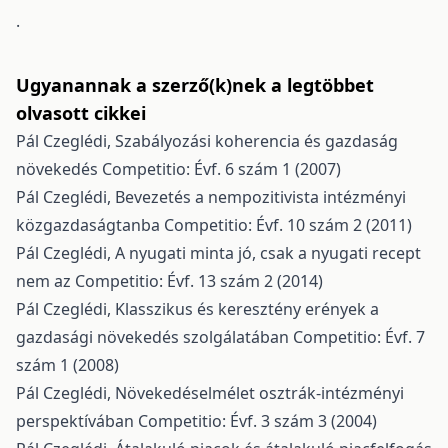
.
Ugyanannak a szerző(k)nek a legtöbbet
olvasott cikkei
Pál Czeglédi,
Szabályozási koherencia és gazdaság
növekedés
Competitio: Évf. 6 szám 1 (2007)
Pál Czeglédi,
Bevezetés a nempozitivista intézményi
közgazdaságtanba
Competitio: Évf. 10 szám 2 (2011)
Pál Czeglédi,
A nyugati minta jó, csak a nyugati recept
nem az
Competitio: Évf. 13 szám 2 (2014)
Pál Czeglédi,
Klasszikus és keresztény erények a
gazdasági növekedés szolgálatában
Competitio: Évf. 7
szám 1 (2008)
Pál Czeglédi,
Növekedéselmélet osztrák-intézményi
perspektívában
Competitio: Évf. 3 szám 3 (2004)