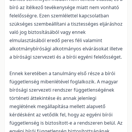
bíró az ítélkező tevékenysége miatt nem vonható
felelősségre. Ezen szemlélettel kapcsolatban
szükséges szembeállítani a tisztességes eljáráshoz
való jog biztosításából vagy ennek
elmulasztásából eredő peres féli valamint
alkotmánybírósági alkotmányos elvárásokat illetve
a bírósági szervezeti és a bírói egyéni felelősséget.
Ennek keretében a tanulmány első része a bírói
függetlenség mibenlétével foglalkozik. A magyar
bírósági szervezeti rendszer függetlenségének
történeti áttekintése és annak jelenlegi
meglétének megállapítása mellett alapvető
kérdésként az vetődik fel, hogy az egyéni bírói
függetlenség is biztosított-e a rendszeren belül. Az
egyéni bírói függetlenség biztosítottságának