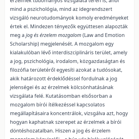
érzelmek tudományos vizsgálata terén is, ahol
mind a pszichológia, mind az idegrendszert
vizsgáló neurotudományok komoly eredményeket
értek el. Mindezen tényezők együttesen alapozták
meg a
jog és érzelem mozgalom
(Law and Emotion
Scholarship) megjelenését. A mozgalom egy
kialakulóban lévő interdiszciplináris terület, amely
a jog, pszichológia, irodalom, közgazdaságtan és
filozófia területéről egyesíti azokat a tudósokat,
akik határozott érdeklődéssel fordulnak a jog
jelenségei és az érzelmek kölcsönhatásának
vizsgálata felé. Kutatásomban elsősorban a
mozgalom bírói ítélkezéssel kapcsolatos
megállapításaira koncentrálok, vizsgálva azt, hogy
hogyan kaphatnak szerepet az érzelmek a bírói
döntéshozatalban. Hiszen a jog és érzelem