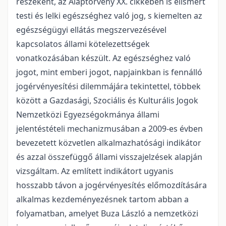
részeként, az Alaptörvény XX. cikkében is elismert
testi és lelki egészséghez való jog, s kiemelten az
egészségügyi ellátás megszervezésével
kapcsolatos állami kötelezettségek
vonatkozásában készült. Az egészséghez való
jogot, mint emberi jogot, napjainkban is fennálló
jogérvényesítési dilemmájára tekintettel, többek
között a Gazdasági, Szociális és Kulturális Jogok
Nemzetközi Egyezségokmánya állami
jelentéstételi mechanizmusában a 2009-es évben
bevezetett közvetlen alkalmazhatósági indikátor
és azzal összefüggő állami visszajelzések alapján
vizsgáltam. Az említett indikátort ugyanis
hosszabb távon a jogérvényesítés előmozdítására
alkalmas kezdeményezésnek tartom abban a
folyamatban, amelyet Buza László a nemzetközi