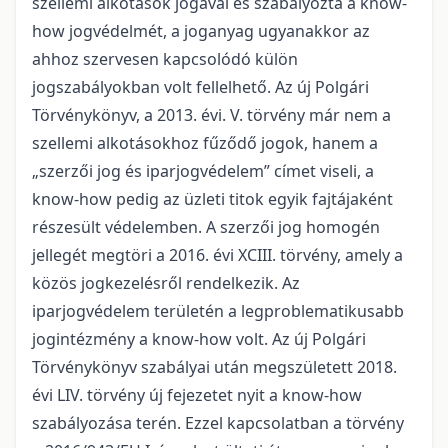
szellemi alkotások jogával és szabályozta a know-
how jogvédelmét, a joganyag ugyanakkor az
ahhoz szervesen kapcsolódó külön
jogszabályokban volt fellelhető. Az új Polgári
Törvénykönyv, a 2013. évi. V. törvény már nem a
szellemi alkotásokhoz fűződő jogok, hanem a
„szerzői jog és iparjogvédelem” címet viseli, a
know-how pedig az üzleti titok egyik fajtájaként
részesült védelemben. A szerzői jog homogén
jellegét megtöri a 2016. évi XCIII. törvény, amely a
közös jogkezelésről rendelkezik. Az
iparjogvédelem területén a legproblematikusabb
jogintézmény a know-how volt. Az új Polgári
Törvénykönyv szabályai után megszületett 2018.
évi LIV. törvény új fejezetet nyit a know-how
szabályozása terén. Ezzel kapcsolatban a törvény