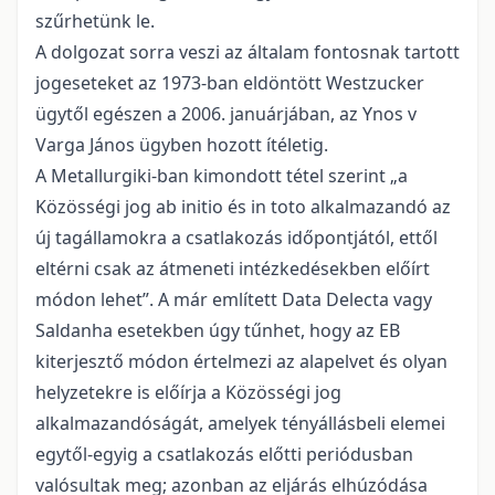
szűrhetünk le.
A dolgozat sorra veszi az általam fontosnak tartott
jogeseteket az 1973-ban eldöntött Westzucker
ügytől egészen a 2006. januárjában, az Ynos v
Varga János ügyben hozott ítéletig.
A Metallurgiki-ban kimondott tétel szerint „a
Közösségi jog ab initio és in toto alkalmazandó az
új tagállamokra a csatlakozás időpontjától, ettől
eltérni csak az átmeneti intézkedésekben előírt
módon lehet”. A már említett Data Delecta vagy
Saldanha esetekben úgy tűnhet, hogy az EB
kiterjesztő módon értelmezi az alapelvet és olyan
helyzetekre is előírja a Közösségi jog
alkalmazandóságát, amelyek tényállásbeli elemei
egytől-egyig a csatlakozás előtti periódusban
valósultak meg; azonban az eljárás elhúzódása