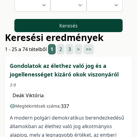
Keresés
Keresési eredmények
1 - 25 a 74 tételből
1
2
3
>
>>
Gondolatok az élethez való jog és a
jogellenességet kizáró okok viszonyáról
3-9
Deák Viktória
337
Megtekintések száma:
A modern polgári demokratikus berendezkedésű
államokban az élethez való jog alkotmányos
alapjog, mely a legnagyobb értéket, az emberi