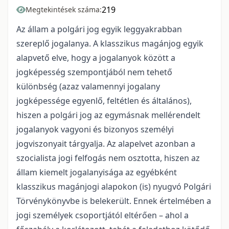
219
Megtekintések száma:
Az állam a polgári jog egyik leggyakrabban
szereplő jogalanya. A klasszikus magánjog egyik
alapvető elve, hogy a jogalanyok között a
jogképesség szempontjából nem tehető
különbség (azaz valamennyi jogalany
jogképessége egyenlő, feltétlen és általános),
hiszen a polgári jog az egymásnak mellérendelt
jogalanyok vagyoni és bizonyos személyi
jogviszonyait tárgyalja. Az alapelvet azonban a
szocialista jogi felfogás nem osztotta, hiszen az
állam kiemelt jogalanyisága az egyébként
klasszikus magánjogi alapokon (is) nyugvó Polgári
Törvénykönyvbe is belekerült. Ennek értelmében a
jogi személyek csoportjától eltérően – ahol a