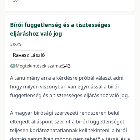
Bírói függetlenség és a tisztességes
eljáráshoz való jog
58-85
Ravasz László
543
Megtekintések száma:
A tanulmány arra a kérdésre próbál választ adni,
hogy milyen viszonyban van egymással a bírói
függetlenség és a tisztességes eljáráshoz való jog.
A magyar bírósági szervezeti rendszeren belül
elterjedt álláspont szerint a bírói függetlenséget
teljesen korlátozhatatlannak kell tekinteni, a bírói
döntés semmilyen módon nem tehető vitássá, és a