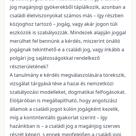
jog magánjogi gyökerekből táplálkozik, azonban a
családi életviszonyokat számos más – így részben
közjoghoz tartozó – jogág, vagy akár jogon túli
eszközök is szabályozzák. Mindezek alapján joggal
merülhet fel bennünk a kérdés, miszerint önálló
jogágnak tekinthető-e a családi jog, vagy inkább a
polgári jog sajátosságokkal rendelkező
részterületének?
A tanulmány e kérdés megválaszolására törekszik,
vizsgálat tárgyává téve a hazai és nemzetközi
szabályozási modelleket, dogmatikai felfogásokat.
Elöljáróban is megállapítható, hogy angolszász
államok a családi jogot külön jogágként kezelik,
míg a kontintentális gyakorlat szerint – így
hazánkban is – a családi jog a magánjog szerves
részét képezi, s ennek megfelelően a családi jogi