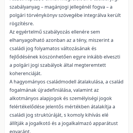
szabályanyag – magánjogi jellegénél fogva – a
polgári törvénykönyv szövegébe integrálva került
rögzítésre.
Az egyértelmű szabályozás ellenére sem
elhanyagolható azonban az a tény, miszerint a
családi jog folyamatos változásának és
fejlődésének köszönhetően egyre inkább elveszti
a polgári jogi szabályok által megteremtett
koherenciáját.
A hagyományos családmodell átalakulása, a család
fogalmának újradefiniálása, valamint az
alkotmányos alapjogok és személyiségi jogok
felértékelődése jelentős mértékben átalakítja a
családi jog struktúráját, s komoly kihívás elé
állítják a jogalkotó és a jogalkalmazó apparátust
egyaránt.