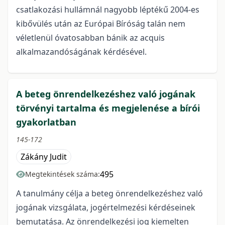
csatlakozási hullámnál nagyobb léptékű 2004-es
kibővülés után az Európai Bíróság talán nem
véletlenül óvatosabban bánik az acquis
alkalmazandóságának kérdésével.
A beteg önrendelkezéshez való jogának
törvényi tartalma és megjelenése a bírói
gyakorlatban
145-172
Zákány Judit
495
Megtekintések száma:
A tanulmány célja a beteg önrendelkezéshez való
jogának vizsgálata, jogértelmezési kérdéseinek
bemutatása. Az önrendelkezési jog kiemelten