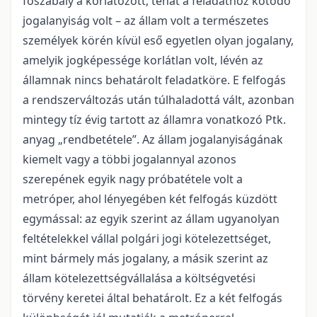
főszabály a korlátozott, tehát a feladathoz kötődő
jogalanyiság volt – az állam volt a természetes
személyek körén kívül eső egyetlen olyan jogalany,
amelyik jogképessége korlátlan volt, lévén az
államnak nincs behatárolt feladatköre. E felfogás
a rendszerváltozás után túlhaladottá vált, azonban
mintegy tíz évig tartott az államra vonatkozó Ptk.
anyag „rendbetétele”. Az állam jogalanyiságának
kiemelt vagy a többi jogalannyal azonos
szerepének egyik nagy próbatétele volt a
metróper, ahol lényegében két felfogás küzdött
egymással: az egyik szerint az állam ugyanolyan
feltételekkel vállal polgári jogi kötelezettséget,
mint bármely más jogalany, a másik szerint az
állam kötelezettségvállalása a költségvetési
törvény keretei által behatárolt. Ez a két felfogás