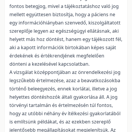
fontos betegjog, mivel a tájékoztatáshoz való jog
mellett együttesen biztosítja, hogy a páciens ne
egy információhiányban szenvedő, kiszolgáltatott
szereplője legyen az egészségügyi ellátásnak, aki
helyett más hoz döntést, hanem egy tájékozott fél,
aki a kapott információk birtokában képes saját
érdekének és értékrendjének megfelelően
dönteni a kezelésével kapcsolatban.
A vizsgálat középpontjában az önrendelkezési jog
legszűkebb értelmezése, azaz a beavatkozásokba
történő beleegyezés, ennek korlátai, illetve a jog
helyettes döntéshozók általi gyakorlása áll. A jog
törvényi tartalmán és értelmezésén túl fontos,
hogy az utóbbi néhány év ítélkezési gyakorlatából
is említsünk példákat, és az ezekben szereplő
jelentősebb megállapításokat megjelenítsük. Az