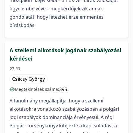
mozgalom képviselői – a hús-vér bírák valóságát
figyelembe véve – megkérdőjelezik annak
gondolatát, hogy létezhet érzelemmentes
bíráskodás.
A szellemi alkotások jogának szabályozási
kérdései
27-33.
Csécsy György
395
Megtekintések száma:
A tanulmány megállapítja, hogy a szellemi
alkotásokra vonatkozó szabályozásban a polgári
jogi szabályok dominanciája érvényesül. A régi
Polgári Törvénykönyv kifejezte a kapcsolódást a