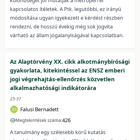
különbségét jól mutatják a metróperrel
kapcsolatos ítéletek. A Ptk. legutóbbi, ez irányú
módosítása ugyan igyekezett e kérdést részben
rendezni, de hosszú évekig még sok jogvita
várható az állam jogalanyiságával kapcsolatban.
Az Alaptörvény XX. cikk alkotmánybírósági
gyakorlata, kitekintéssel az ENSZ emberi
jogi végrehajtás-ellenőrzés közvetlen
alkalmazhatósági indikátorára
25-37
Falusi Bernadett
426
Megtekintések száma:
A tanulmány egy szélesebb körű kutatás