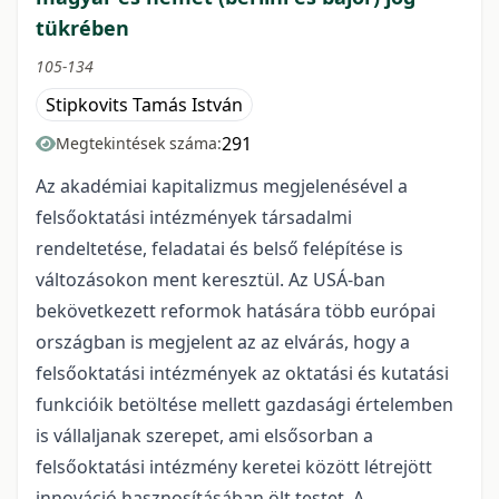
tükrében
105-134
Stipkovits Tamás István
291
Megtekintések száma:
Az akadémiai kapitalizmus megjelenésével a
felsőoktatási intézmények társadalmi
rendeltetése, feladatai és belső felépítése is
változásokon ment keresztül. Az USÁ-ban
bekövetkezett reformok hatására több európai
országban is megjelent az az elvárás, hogy a
felsőoktatási intézmények az oktatási és kutatási
funkcióik betöltése mellett gazdasági értelemben
is vállaljanak szerepet, ami elsősorban a
felsőoktatási intézmény keretei között létrejött
innováció hasznosításában ölt testet. A