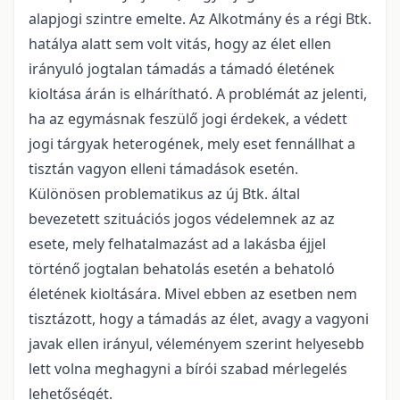
alapjogi szintre emelte. Az Alkotmány és a régi Btk.
hatálya alatt sem volt vitás, hogy az élet ellen
irányuló jogtalan támadás a támadó életének
kioltása árán is elhárítható. A problémát az jelenti,
ha az egymásnak feszülő jogi érdekek, a védett
jogi tárgyak heterogének, mely eset fennállhat a
tisztán vagyon elleni támadások esetén.
Különösen problematikus az új Btk. által
bevezetett szituációs jogos védelemnek az az
esete, mely felhatalmazást ad a lakásba éjjel
történő jogtalan behatolás esetén a behatoló
életének kioltására. Mivel ebben az esetben nem
tisztázott, hogy a támadás az élet, avagy a vagyoni
javak ellen irányul, véleményem szerint helyesebb
lett volna meghagyni a bírói szabad mérlegelés
lehetőségét.