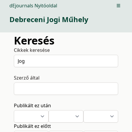
dEjournals Nyitóoldal
Open m
Debreceni Jogi Műhely
Keresés
Cikkek keresése
Szerző által
Publikált ez után
Publikált ez előtt