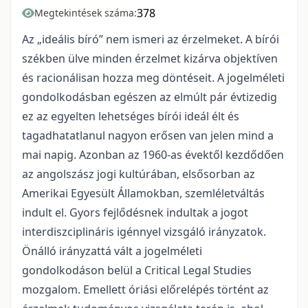
378
Megtekintések száma:
Az „ideális bíró” nem ismeri az érzelmeket. A bírói
székben ülve minden érzelmet kizárva objektíven
és racionálisan hozza meg döntéseit. A jogelméleti
gondolkodásban egészen az elmúlt pár évtizedig
ez az egyelten lehetséges bírói ideál élt és
tagadhatatlanul nagyon erősen van jelen mind a
mai napig. Azonban az 1960-as évektől kezdődően
az angolszász jogi kultúrában, elsősorban az
Amerikai Egyesült Államokban, szemléletváltás
indult el. Gyors fejlődésnek indultak a jogot
interdiszciplináris igénnyel vizsgáló irányzatok.
Önálló irányzattá vált a jogelméleti
gondolkodáson belül a Critical Legal Studies
mozgalom. Emellett óriási előrelépés történt az