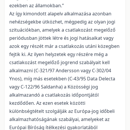
ezekben az államokban.”
Az így kimondott alapelv alkalmazása azonban
nehézségekbe ütközhet, mégpedig az olyan jogi
szituációkban, amelyek a csatlakozást megelőző
periódusban jöttek létre és jogi hatásaikat vagy
azok egy részét már a csatlakozás utáni közegben
fejtik ki. Az ilyen helyzetek egy részére még a
csatlakozást megelőző jogrend szabályait kell
alkalmazni (C-321/97 Andersson vagy C-302/04
Ynos), míg más esetekben (C-43/95 Data Delecta
vagy C-122/96 Saldanha) a Közösségi jog
alkalmazandó a csatlakozás időpontjától
kezdődően. Az ezen esetek közötti
különbségtételt szolgálják az Európa-jog időbeli
alkalmazhatóságának szabályai, amelyeket az
Európai Bíróság ítélkezési gyakorlatából