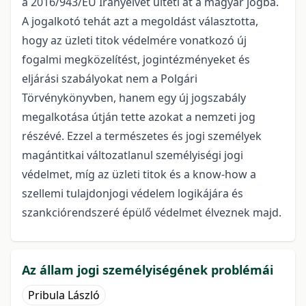
a 2016/943/EU Irányelvet ülteti át a magyar jogba.
A jogalkotó tehát azt a megoldást választotta,
hogy az üzleti titok védelmére vonatkozó új
fogalmi megközelítést, jogintézményeket és
eljárási szabályokat nem a Polgári
Törvénykönyvben, hanem egy új jogszabály
megalkotása útján tette azokat a nemzeti jog
részévé. Ezzel a természetes és jogi személyek
magántitkai változatlanul személyiségi jogi
védelmet, míg az üzleti titok és a know-how a
szellemi tulajdonjogi védelem logikájára és
szankciórendszeré épülő védelmet élveznek majd.
Az állam jogi személyiségének problémái
Pribula László