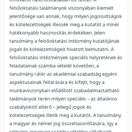
felsőoktatási találmányok viszonyában kiemelt
jelentősége van annak, hogy milyen jogosultságok
és kötelezettségek illessék meg a kutatót a minél
hatékonyabb hasznosítás érdekében. Jelen
tanulmány a felsőoktatási intézmény kutatójának
jogait és kötelezettségeit hivatott bemutatni. A
felsőoktatási intézmények speciális helyzetének és
feladatainak számba vételét követően, a
tanulmány rátér az akadémiai szabadság egyéni
aspektusainak feltárására és kifejti, hogy a
munkaviszonyban előállított szabadalmaztatható
találmányok terén milyen speciális – az általános
szabályoktól eltérő – jellegű jogok és
kötelezettségek illetik meg a kutatót. A tanulmány
a magyar és német jog összehasonlítására, így a
releváns joganyag számba vételére vállalkozik.