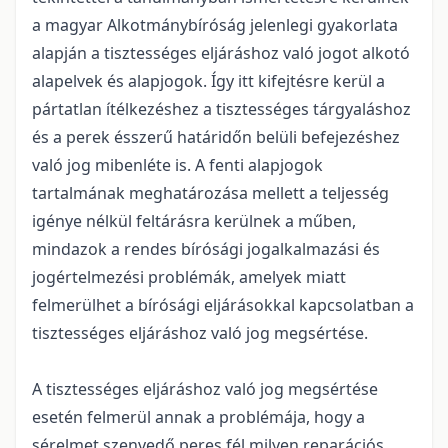
a magyar Alkotmánybíróság jelenlegi gyakorlata
alapján a tisztességes eljáráshoz való jogot alkotó
alapelvek és alapjogok. Így itt kifejtésre kerül a
pártatlan ítélkezéshez a tisztességes tárgyaláshoz
és a perek ésszerű határidőn belüli befejezéshez
való jog mibenléte is. A fenti alapjogok
tartalmának meghatározása mellett a teljesség
igénye nélkül feltárásra kerülnek a műben,
mindazok a rendes bírósági jogalkalmazási és
jogértelmezési problémák, amelyek miatt
felmerülhet a bírósági eljárásokkal kapcsolatban a
tisztességes eljáráshoz való jog megsértése.
A tisztességes eljáráshoz való jog megsértése
esetén felmerül annak a problémája, hogy a
sérelmet szenvedő peres fél milyen reparációs