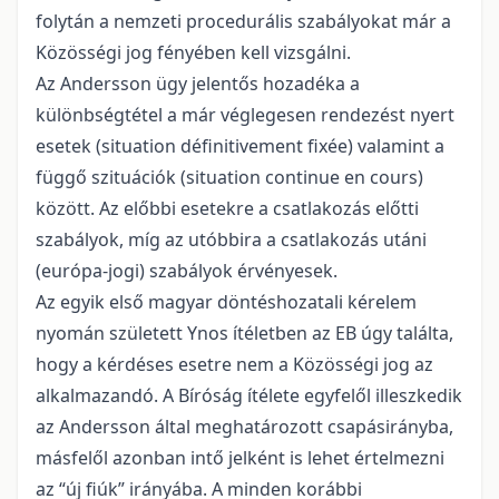
folytán a nemzeti procedurális szabályokat már a
Közösségi jog fényében kell vizsgálni.
Az Andersson ügy jelentős hozadéka a
különbségtétel a már véglegesen rendezést nyert
esetek (situation définitivement fixée) valamint a
függő szituációk (situation continue en cours)
között. Az előbbi esetekre a csatlakozás előtti
szabályok, míg az utóbbira a csatlakozás utáni
(európa-jogi) szabályok érvényesek.
Az egyik első magyar döntéshozatali kérelem
nyomán született Ynos ítéletben az EB úgy találta,
hogy a kérdéses esetre nem a Közösségi jog az
alkalmazandó. A Bíróság ítélete egyfelől illeszkedik
az Andersson által meghatározott csapásirányba,
másfelől azonban intő jelként is lehet értelmezni
az “új fiúk” irányába. A minden korábbi