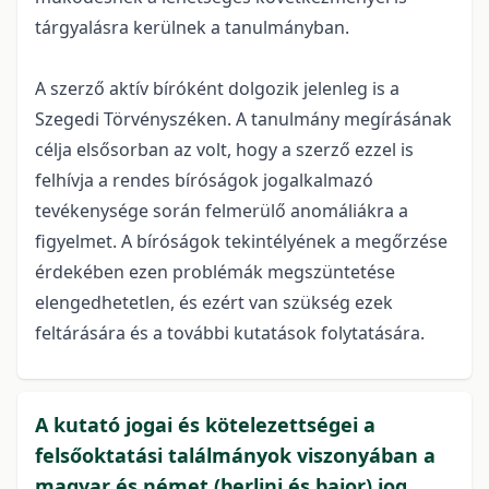
tárgyalásra kerülnek a tanulmányban.
A szerző aktív bíróként dolgozik jelenleg is a
Szegedi Törvényszéken. A tanulmány megírásának
célja elsősorban az volt, hogy a szerző ezzel is
felhívja a rendes bíróságok jogalkalmazó
tevékenysége során felmerülő anomáliákra a
figyelmet. A bíróságok tekintélyének a megőrzése
érdekében ezen problémák megszüntetése
elengedhetetlen, és ezért van szükség ezek
feltárására és a további kutatások folytatására.
A kutató jogai és kötelezettségei a
felsőoktatási találmányok viszonyában a
magyar és német (berlini és bajor) jog