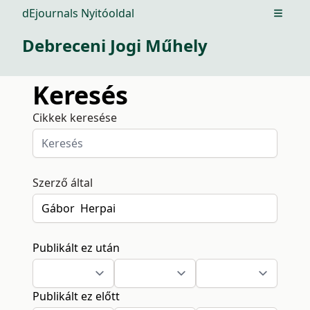
dEjournals Nyitóoldal
Open m
Debreceni Jogi Műhely
Keresés
Cikkek keresése
Szerző által
Publikált ez után
Publikált ez előtt