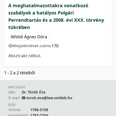
A meghatalmazottakra vonatkozó
szabályok a hatályos Polgári
Perrendtartás és a 2008. évi XXX. törvény
tükrében
Alföldi Ágnes Dóra
170
Megtekintések száma:
Absztrakt nélkül.
1 - 2 a 2 tételből
KAPCSOLAT
Név
Dr. Török Éva
E-mail:
torok.eva@law.unideb.hu
ISSN
Online:
1786-5158
Nyomtatott:
1787-775X