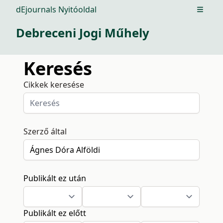
dEjournals Nyitóoldal
Open m
Debreceni Jogi Műhely
Keresés
Cikkek keresése
Szerző által
Publikált ez után
Publikált ez előtt