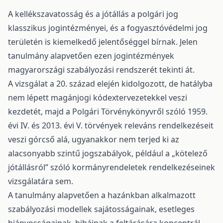
A kellékszavatosság és a jótállás a polgári jog
klasszikus jogintézményei, és a fogyasztóvédelmi jog
területén is kiemelkedő jelentőséggel bírnak. Jelen
tanulmány alapvetően ezen jogintézmények
magyarországi szabályozási rendszerét tekinti át.
A vizsgálat a 20. század elején kidolgozott, de hatályba
nem lépett magánjogi kódextervezetekkel veszi
kezdetét, majd a Polgári Törvénykönyvről szóló 1959.
évi IV. és 2013. évi V. törvények releváns rendelkezéseit
veszi górcső alá, ugyanakkor nem terjed ki az
alacsonyabb szintű jogszabályok, például a „kötelező
jótállásról” szóló kormányrendeletek rendelkezéseinek
vizsgálatára sem.
A tanulmány alapvetően a hazánkban alkalmazott
szabályozási modellek sajátosságainak, esetleges