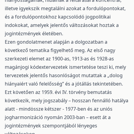
hiányosságainak, hibáinak a feltárására koncentrál,
illetve igyekszik megtalálni azokat a fordulópontokat,
és a fordulópontokhoz kapcsolódó jogpolitikai
indokokat, amelyek jelentős változásokat hoztak a
jogintézmények életében.
Ezen gondolatmenet alapján a dolgozatban a
következő tematika figyelhető meg. Az első nagy
szerkezeti elemet az 1900-as, 1913-as és 1928-as
magánjogi kódextervezetek ismertetése teszi ki, mely
tervezetek jelentős hasonlóságot mutattak a „dolog
hiányaiért való felelősség” és a jótállás tekintetében.
Ezt követően az 1959. évi IV. törvény bemutatás
következik, mely jogszabály – hosszan fennálló hatálya
alatt - mindössze kétszer - 1977-ben és az uniós
jogharmonizáció nyomán 2003-ban – esett át a
jogintézmények szempontjából lényeges