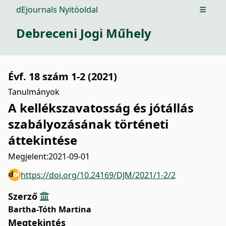
dEjournals Nyitóoldal
Open m
Debreceni Jogi Műhely
Évf. 18 szám 1-2 (2021)
Tanulmányok
A kellékszavatosság és jótállás
szabályozásának történeti
áttekintése
Megjelent:
2021-09-01
https://doi.org/10.24169/DJM/2021/1-2/2
Szerző
Bartha-Tóth Martina
Megtekintés