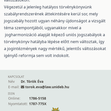
változásokon.
Végezetül a jelenleg hatályos törvénykönyvünk
szabályrendszerének áttekintésére kerül sor, mely
jogszabály hozott ugyan néhány újdonságot a vizsgált
téma szempontjából, ugyanakkor mivel a
jogharmonizáció alapját képező uniós jogszabályok a
törvénykönyv hatályba lépése előtt nem változtak, így
a jogintézmények nagy mértékű, jelentős változásokat
igénylő reformja sem volt indokolt.
KAPCSOLAT
Név
Dr. Török Éva
E-mail:
torok.eva@law.unideb.hu
ISSN
Online:
1786-5158
Nyomtatott:
1787-775X