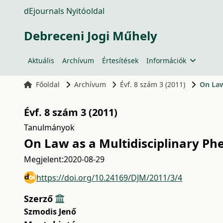
dEjournals Nyitóoldal
Debreceni Jogi Műhely
Aktuális
Archívum
Értesítések
Információk
Főoldal
Archívum
Évf. 8 szám 3 (2011)
On Law
Évf. 8 szám 3 (2011)
Tanulmányok
On Law as a Multidisciplinary 
Megjelent:
2020-08-29
https://doi.org/10.24169/DJM/2011/3/4
Szerző
Szmodis Jenő