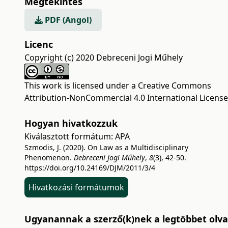
Megtekintés
PDF (Angol)
Licenc
Copyright (c) 2020 Debreceni Jogi Műhely
This work is licensed under a
Creative Commons
Attribution-NonCommercial 4.0 International License
Hogyan hivatkozzuk
Kiválasztott formátum:
APA
Szmodis, J. (2020). On Law as a Multidisciplinary
Phenomenon.
Debreceni Jogi Műhely
,
8
(3), 42-50.
https://doi.org/10.24169/DJM/2011/3/4
Hivatkozási formátumok
Ugyanannak a szerző(k)nek a legtöbbet olvas