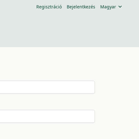
Regisztráció
Bejelentkezés
Magyar