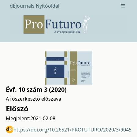
dEjournals Nyitóoldal
Open m
Évf. 10 szám 3 (2020)
A főszerkesztő előszava
Előszó
Megjelent:
2021-02-08
https://doi.org/10.26521/PROFUTURO/2020/3/9045