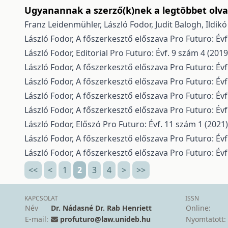
Ugyanannak a szerző(k)nek a legtöbbet olvas
Franz Leidenmühler, László Fodor, Judit Balogh, Ildik
László Fodor,
A főszerkesztő előszava
Pro Futuro: Évf
László Fodor,
Editorial
Pro Futuro: Évf. 9 szám 4 (2019
László Fodor,
A főszerkesztő előszava
Pro Futuro: Évf
László Fodor,
A főszerkesztő előszava
Pro Futuro: Évf
László Fodor,
A főszerkesztő előszava
Pro Futuro: Évf
László Fodor,
A főszerkesztő előszava
Pro Futuro: Évf
László Fodor,
Előszó
Pro Futuro: Évf. 11 szám 1 (2021)
László Fodor,
A főszerkesztő előszava
Pro Futuro: Évf
László Fodor,
A főszerkesztő előszava
Pro Futuro: Évf
<<
<
1
2
3
4
>
>>
KAPCSOLAT
ISSN
Név
Dr. Nádasné Dr. Rab Henriett
Online:
E-mail:
profuturo@law.unideb.hu
Nyomtatott: