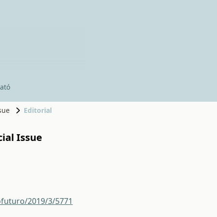
ató
ssue
Editorial
cial Issue
ofuturo/2019/3/5771