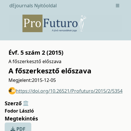
dEjournals Nyitóoldal
Open m
Évf. 5 szám 2 (2015)
A főszerkesztő előszava
A főszerkesztő előszava
Megjelent:
2015-12-05
https://doi.org/10.26521/Profuturo/2015/2/5354
Szerző
Fodor László
Megtekintés
PDF