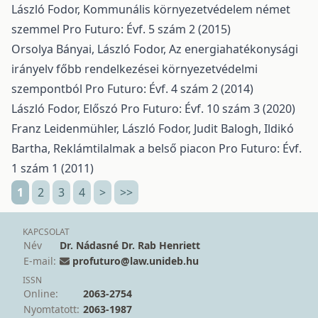
László Fodor,
Kommunális környezetvédelem német
szemmel
Pro Futuro: Évf. 5 szám 2 (2015)
Orsolya Bányai, László Fodor,
Az energiahatékonysági
irányelv főbb rendelkezései környezetvédelmi
szempontból
Pro Futuro: Évf. 4 szám 2 (2014)
László Fodor,
Előszó
Pro Futuro: Évf. 10 szám 3 (2020)
Franz Leidenmühler, László Fodor, Judit Balogh, Ildikó
Bartha,
Reklámtilalmak a belső piacon
Pro Futuro: Évf.
1 szám 1 (2011)
1
2
3
4
>
>>
KAPCSOLAT
Név
Dr. Nádasné Dr. Rab Henriett
E-mail:
profuturo@law.unideb.hu
ISSN
Online:
2063-2754
Nyomtatott:
2063-1987