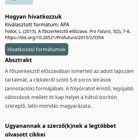
Hogyan hivatkozzuk
Kiválasztott formátum:
APA
Fodor, L. (2015). A főszerkesztő előszava.
Pro Futuro
,
5
(2), 7-8.
https://doi.org/10.26521/Profuturo/2015/2/5354
Hivatkozási formátumok
Absztrakt
A főszerkesztő előszavában ismerteti az adott lapszám
tartalmát, a cikkekről szóló 5-6 soros leírások
(annotációk) formájában. A folyóiratot érintő, legújabb
változások mellett itt kap helyet a hátsó borítón
szereplő, latin mondás magyarázata.
Ugyanannak a szerző(k)nek a legtöbbet
olvasott cikkei