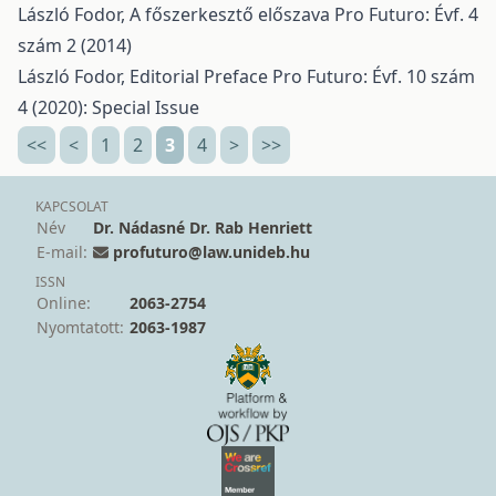
László Fodor,
A főszerkesztő előszava
Pro Futuro: Évf. 4
szám 2 (2014)
László Fodor,
Editorial Preface
Pro Futuro: Évf. 10 szám
4 (2020): Special Issue
<<
<
1
2
3
4
>
>>
KAPCSOLAT
Név
Dr. Nádasné Dr. Rab Henriett
E-mail:
profuturo@law.unideb.hu
ISSN
Online:
2063-2754
Nyomtatott:
2063-1987