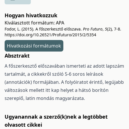
Hogyan hivatkozzuk
Kiválasztott formátum:
APA
Fodor, L. (2015). A főszerkesztő előszava.
Pro Futuro
,
5
(2), 7-8.
https://doi.org/10.26521/Profuturo/2015/2/5354
Hivatkozási formátumok
Absztrakt
A főszerkesztő előszavában ismerteti az adott lapszám
tartalmát, a cikkekről szóló 5-6 soros leírások
(annotációk) formájában. A folyóiratot érintő, legújabb
változások mellett itt kap helyet a hátsó borítón
szereplő, latin mondás magyarázata.
Ugyanannak a szerző(k)nek a legtöbbet
olvasott cikkei