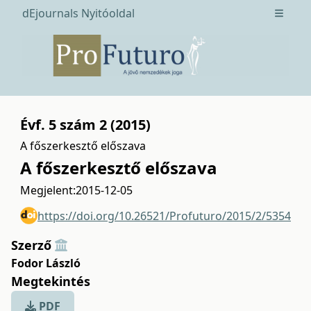
dEjournals Nyitóoldal
Open m
Évf. 5 szám 2 (2015)
A főszerkesztő előszava
A főszerkesztő előszava
Megjelent:
2015-12-05
https://doi.org/10.26521/Profuturo/2015/2/5354
Szerző
Fodor László
Megtekintés
PDF