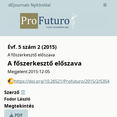
dEjournals Nyitóoldal
Open m
Évf. 5 szám 2 (2015)
A főszerkesztő előszava
A főszerkesztő előszava
Megjelent:
2015-12-05
https://doi.org/10.26521/Profuturo/2015/2/5354
Szerző
Fodor László
Megtekintés
PDF