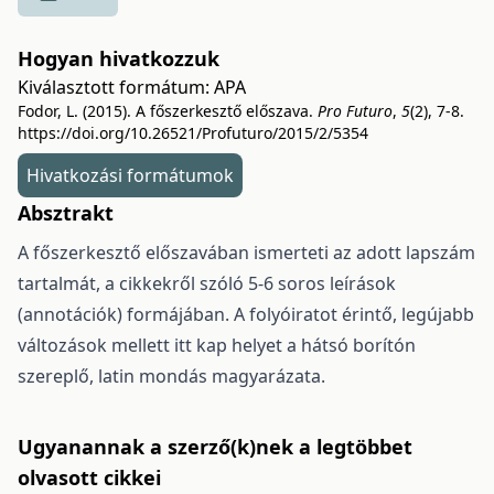
Hogyan hivatkozzuk
Kiválasztott formátum:
APA
Fodor, L. (2015). A főszerkesztő előszava.
Pro Futuro
,
5
(2), 7-8.
https://doi.org/10.26521/Profuturo/2015/2/5354
Hivatkozási formátumok
Absztrakt
A főszerkesztő előszavában ismerteti az adott lapszám
tartalmát, a cikkekről szóló 5-6 soros leírások
(annotációk) formájában. A folyóiratot érintő, legújabb
változások mellett itt kap helyet a hátsó borítón
szereplő, latin mondás magyarázata.
Ugyanannak a szerző(k)nek a legtöbbet
olvasott cikkei