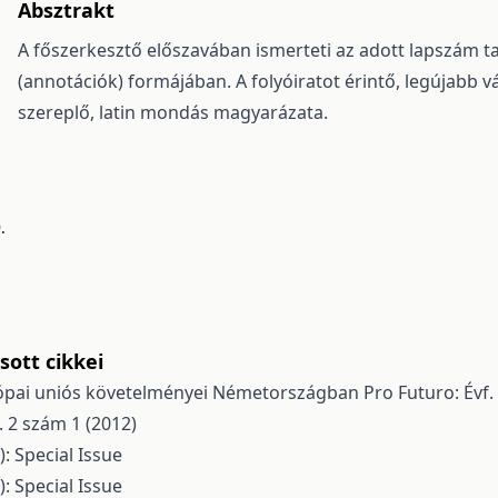
Absztrakt
A főszerkesztő előszavában ismerteti az adott lapszám tar
(annotációk) formájában. A folyóiratot érintő, legújabb vá
szereplő, latin mondás magyarázata.
.
ott cikkei
urópai uniós követelményei Németországban
Pro Futuro: Évf.
. 2 szám 1 (2012)
): Special Issue
): Special Issue