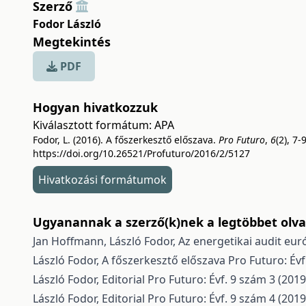
Szerző
Fodor László
Megtekintés
PDF
Hogyan hivatkozzuk
Kiválasztott formátum:
APA
Fodor, L. (2016). A főszerkesztő előszava.
Pro Futuro
,
6
(2), 7-9
https://doi.org/10.26521/Profuturo/2016/2/5127
Hivatkozási formátumok
Ugyanannak a szerző(k)nek a legtöbbet olvas
Jan Hoffmann, László Fodor,
Az energetikai audit e
László Fodor,
A főszerkesztő előszava
Pro Futuro: Évf
László Fodor,
Editorial
Pro Futuro: Évf. 9 szám 3 (2019
László Fodor,
Editorial
Pro Futuro: Évf. 9 szám 4 (2019