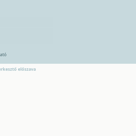
ató
erkesztő előszava