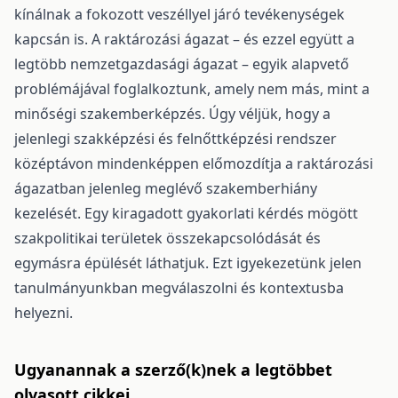
kínálnak a fokozott veszéllyel járó tevékenységek
kapcsán is. A raktározási ágazat – és ezzel együtt a
legtöbb nemzetgazdasági ágazat – egyik alapvető
problémájával foglalkoztunk, amely nem más, mint a
minőségi szakemberképzés. Úgy véljük, hogy a
jelenlegi szakképzési és felnőttképzési rendszer
középtávon mindenképpen előmozdítja a raktározási
ágazatban jelenleg meglévő szakemberhiány
kezelését. Egy kiragadott gyakorlati kérdés mögött
szakpolitikai területek összekapcsolódását és
egymásra épülését láthatjuk. Ezt igyekezetünk jelen
tanulmányunkban megválaszolni és kontextusba
helyezni.
Ugyanannak a szerző(k)nek a legtöbbet
olvasott cikkei