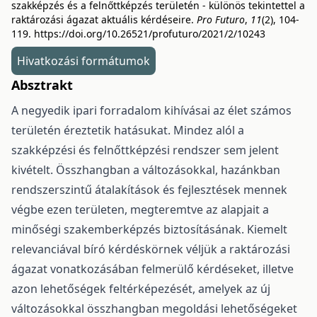
szakképzés és a felnőttképzés területén - különös tekintettel a
raktározási ágazat aktuális kérdéseire.
Pro Futuro
,
11
(2), 104-
119.
https://doi.org/10.26521/profuturo/2021/2/10243
Hivatkozási formátumok
Absztrakt
A negyedik ipari forradalom kihívásai az élet számos
területén éreztetik hatásukat. Mindez alól a
szakképzési és felnőttképzési rendszer sem jelent
kivételt. Összhangban a változásokkal, hazánkban
rendszerszintű átalakítások és fejlesztések mennek
végbe ezen területen, megteremtve az alapjait a
minőségi szakemberképzés biztosításának. Kiemelt
relevanciával bíró kérdéskörnek véljük a raktározási
ágazat vonatkozásában felmerülő kérdéseket, illetve
azon lehetőségek feltérképezését, amelyek az új
változásokkal összhangban megoldási lehetőségeket