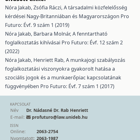
Nóra Jakab, Zsófia Ráczi,
A társadalmi közfelelősség
kérdései Nagy-Britanniában és Magyarországon
Pro
Futuro: Évf. 9 szám 1 (2019)
Nóra Jakab, Barbara Molnár,
A fenntartható
foglalkoztatás kihívásai
Pro Futuro: Évf. 12 szám 2
(2022)
Nóra Jakab, Henriett Rab,
A munkajogi szabályozás
foglalkoztatási viszonyokra gyakorolt hatása a
szociális jogok és a munkaerőpiac kapcsolatának
függvényében
Pro Futuro: Évf. 7 szám 1 (2017)
KAPCSOLAT
Név
Dr. Nádasné Dr. Rab Henriett
E-mail:
profuturo@law.unideb.hu
ISSN
Online:
2063-2754
Nyomtatott:
2063-1987