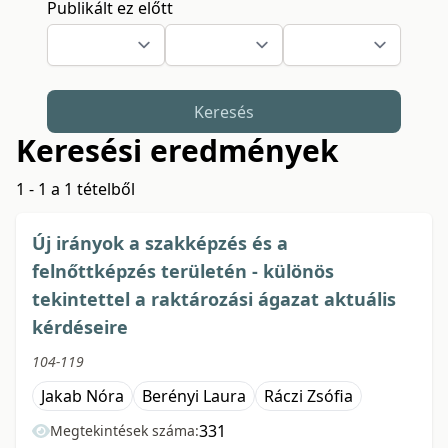
Publikált ez előtt
Keresés
Keresési eredmények
1 - 1 a 1 tételből
Új irányok a szakképzés és a
felnőttképzés területén - különös
tekintettel a raktározási ágazat aktuális
kérdéseire
104-119
Jakab Nóra
Berényi Laura
Ráczi Zsófia
331
Megtekintések száma: