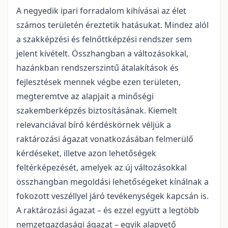
A negyedik ipari forradalom kihívásai az élet
számos területén éreztetik hatásukat. Mindez alól
a szakképzési és felnőttképzési rendszer sem
jelent kivételt. Összhangban a változásokkal,
hazánkban rendszerszintű átalakítások és
fejlesztések mennek végbe ezen területen,
megteremtve az alapjait a minőségi
szakemberképzés biztosításának. Kiemelt
relevanciával bíró kérdéskörnek véljük a
raktározási ágazat vonatkozásában felmerülő
kérdéseket, illetve azon lehetőségek
feltérképezését, amelyek az új változásokkal
összhangban megoldási lehetőségeket kínálnak a
fokozott veszéllyel járó tevékenységek kapcsán is.
A raktározási ágazat – és ezzel együtt a legtöbb
nemzetgazdasági ágazat – egyik alapvető