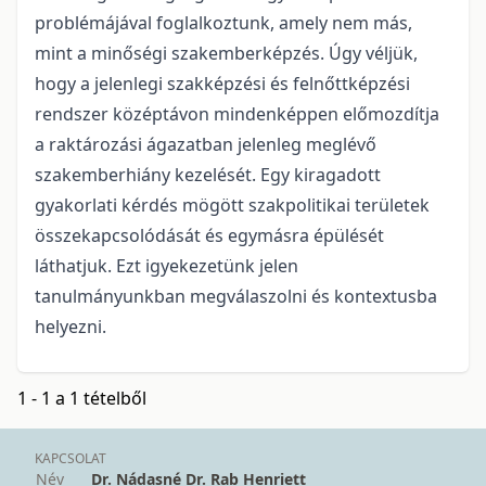
problémájával foglalkoztunk, amely nem más,
mint a minőségi szakemberképzés. Úgy véljük,
hogy a jelenlegi szakképzési és felnőttképzési
rendszer középtávon mindenképpen előmozdítja
a raktározási ágazatban jelenleg meglévő
szakemberhiány kezelését. Egy kiragadott
gyakorlati kérdés mögött szakpolitikai területek
összekapcsolódását és egymásra épülését
láthatjuk. Ezt igyekezetünk jelen
tanulmányunkban megválaszolni és kontextusba
helyezni.
1 - 1 a 1 tételből
KAPCSOLAT
Név
Dr. Nádasné Dr. Rab Henriett