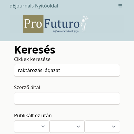
dEjournals Nyitóoldal
Open m
Keresés
Cikkek keresése
Szerző által
Publikált ez után